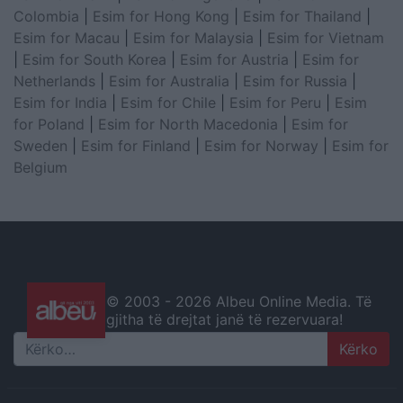
Colombia
|
Esim for Hong Kong
|
Esim for Thailand
|
Esim for Macau
|
Esim for Malaysia
|
Esim for Vietnam
|
Esim for South Korea
|
Esim for Austria
|
Esim for
Netherlands
|
Esim for Australia
|
Esim for Russia
|
Esim for India
|
Esim for Chile
|
Esim for Peru
|
Esim
for Poland
|
Esim for North Macedonia
|
Esim for
Sweden
|
Esim for Finland
|
Esim for Norway
|
Esim for
Belgium
© 2003 -
2026 Albeu Online Media. Të
gjitha të drejtat janë të rezervuara!
Search