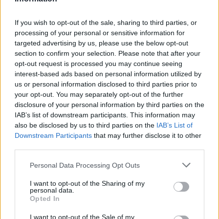
Shtuar
më
3.10.2024 09:37
Tags:
,
,
kaosi
KUVEND
Spiropali
If you wish to opt-out of the sale, sharing to third parties, or
processing of your personal or sensitive information for
targeted advertising by us, please use the below opt-out
section to confirm your selection. Please note that after your
opt-out request is processed you may continue seeing
interest-based ads based on personal information utilized by
us or personal information disclosed to third parties prior to
your opt-out. You may separately opt-out of the further
disclosure of your personal information by third parties on the
IAB’s list of downstream participants. This information may
also be disclosed by us to third parties on the
IAB’s List of
Downstream Participants
that may further disclose it to other
third parties.
Këmbimi valutor/ Me sa
Parashikimi i yjeve, 6
Personal Data Processing Opt Outs
blihen e shiten dollari dhe
Gusht 2026/ Zbuloni
I want to opt-out of the Sharing of my
euro, çfarë ndodh me
shenjat më me fat për
personal data.
monedhat e tjera
ditën e sotme
Opted In
I want to opt-out of the Sale of my