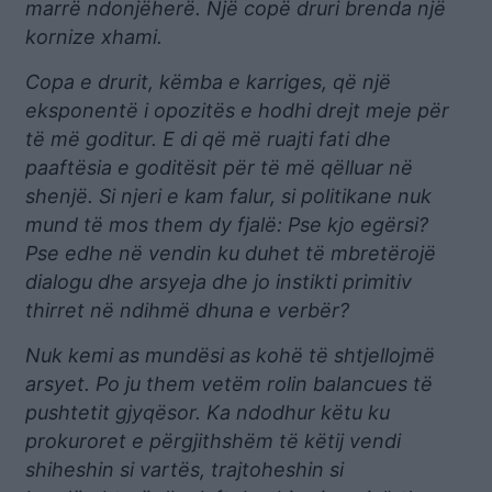
marrë ndonjëherë. Një copë druri brenda një
kornize xhami.
Copa e drurit, këmba e karriges, që një
eksponentë i opozitës e hodhi drejt meje për
të më goditur. E di që më ruajti fati dhe
paaftësia e goditësit për të më qëlluar në
shenjë. Si njeri e kam falur, si politikane nuk
mund të mos them dy fjalë: Pse kjo egërsi?
Pse edhe në vendin ku duhet të mbretërojë
dialogu dhe arsyeja dhe jo instikti primitiv
thirret në ndihmë dhuna e verbër?
Nuk kemi as mundësi as kohë të shtjellojmë
arsyet. Po ju them vetëm rolin balancues të
pushtetit gjyqësor. Ka ndodhur këtu ku
prokuroret e përgjithshëm të këtij vendi
shiheshin si vartës, trajtoheshin si