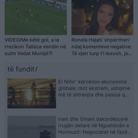
VIDEO/Me këtë gol, a ia
Ronela Hajati ‘shpërthen’
rrezikon Talisca vendin në
ndaj komenteve negative:
sulm Vedat Muriqit?!
Të vjen turp t’i lexosh, jo
më t’i shkruash
të fundit
El Niño” kërcënon ekonominë
globale: mot ekstrem, ushqime
më të shtrenjta dhe pasoja që
mund të zgjasin me vite
Irani dhe Omani dakordësojnë
rrugën detare në Ngushticën e
Hormuzit: Negociatat në fazën