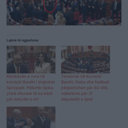
Lajme të ngjashme:
Këmbëzën e vura në
Tensionet në Kuvend/
kornizë/ Bardhi i drejtohet
Bardhi, Noka dhe Nallbati
Spiropalit: Pëllumb Gjoka
përjashtohen për 60 ditë,
çfarë dhurate të ka bërë
ndëshkimi për 21
për detyrën e re?
deputetët e tjerë