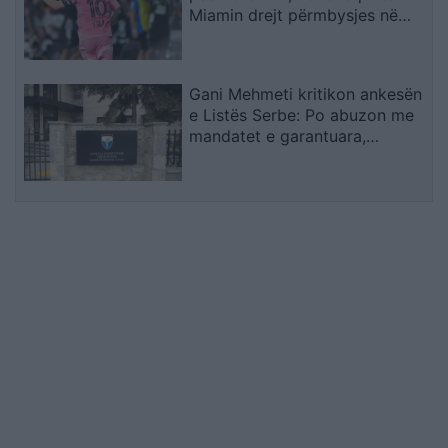
Miamin drejt përmbysjes në
Kupën e Ligës
Gani Mehmeti kritikon ankesën
e Listës Serbe: Po abuzon me
mandatet e garantuara,
Kushtetuesja duhet t’ia ndalojë
veprimtarinë