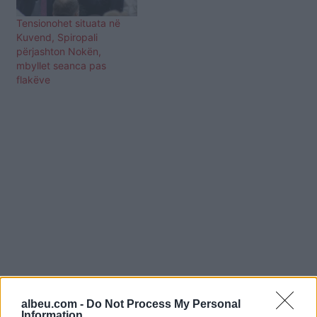
Tensionohet situata në
Kuvend, Spiropali
përjashton Nokën,
mbyllet seanca pas
flakëve
albeu.com -
Do Not Process My Personal
Information