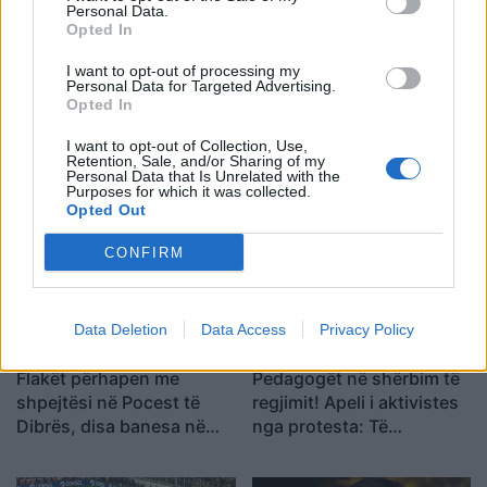
Personal Data.
Opted In
I want to opt-out of processing my
Personal Data for Targeted Advertising.
Opted In
Eric Wendt konfirmohet
Futbolli librazhdas në zi,
I want to opt-out of Collection, Use,
nga Senati si ambasador i
ndahet nga jeta Besnik
Retention, Sale, and/or Sharing of my
SHBA-së në Shqipëri,
Çota, ish-kapiten dhe ish-
Personal Data that Is Unrelated with the
Purposes for which it was collected.
emërimi pret firmën e
trajner i Sopotit
Opted Out
Trump
CONFIRM
Data Deletion
Data Access
Privacy Policy
Flakët përhapen me
Pedagogët në shërbim të
shpejtësi në Pocest të
regjimit! Apeli i aktivistes
Dibrës, disa banesa në
nga protesta: Të
rrezik
bashkohemi për
Shqipërinë që meritojmë