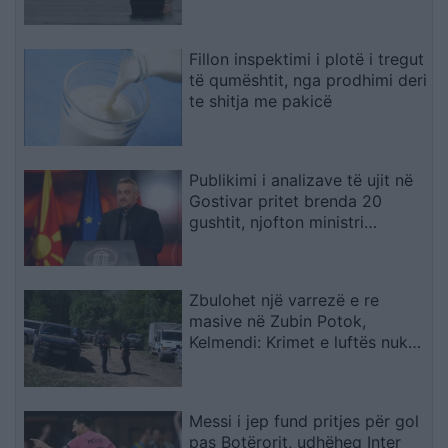
përfundimtare
Fillon inspektimi i plotë i tregut
të qumështit, nga prodhimi deri
te shitja me pakicë
Publikimi i analizave të ujit në
Gostivar pritet brenda 20
gushtit, njofton ministri
Klekovski
Zbulohet një varrezë e re
masive në Zubin Potok,
Kelmendi: Krimet e luftës nuk
parashkruhen kurrë
Messi i jep fund pritjes për gol
pas Botërorit, udhëheq Inter