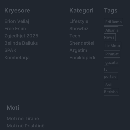
Kryesore
Kategori
Tags
Erion Veliaj
Lifestyle
Edi Rama
Free Esim
Showbiz
Albania
Zgjedhjet 2025
Tech
News
Belinda Balluku
Shëndetësi
Ilir Meta
SPAK
Argetim
Piranjat
Kombëtarja
Enciklopedi
gazeta,
tv,
portale
Sali
Berisha
Moti
Moti në Tiranë
Moti në Prishtinë