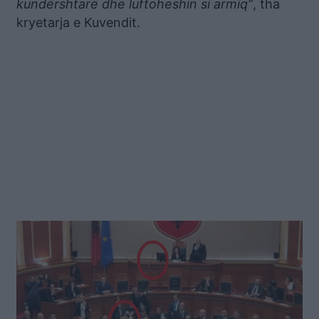
kundërshtarë dhe luftoheshin si armiq”
, tha
kryetarja e Kuvendit.