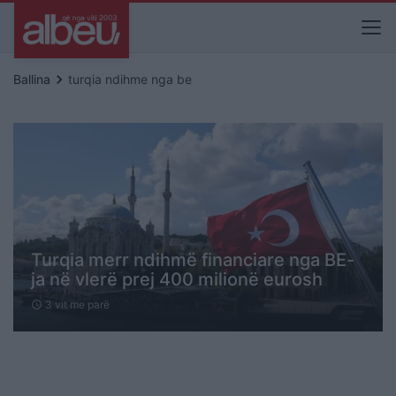
keyboard_arrow_right
Ballina
turqia ndihme nga be
Turqia merr ndihmë financiare nga BE-
ja në vlerë prej 400 milionë eurosh
3 vit me parë
schedule