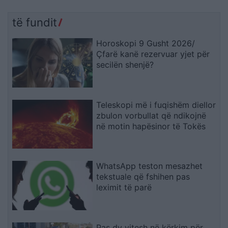
të fundit
Horoskopi 9 Gusht 2026/
Çfarë kanë rezervuar yjet për
secilën shenjë?
Teleskopi më i fuqishëm diellor
zbulon vorbullat që ndikojnë
në motin hapësinor të Tokës
WhatsApp teston mesazhet
tekstuale që fshihen pas
leximit të parë
Pas dy vitesh në kërkim për