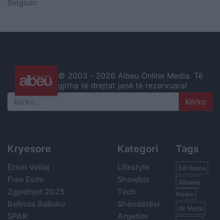
Belgium
© 2003 -
2026 Albeu Online Media. Të
gjitha të drejtat janë të rezervuara!
Search
Kryesore
Kategori
Tags
Erion Veliaj
Lifestyle
Edi Rama
Free Esim
Showbiz
Albania
Zgjedhjet 2025
Tech
News
Belinda Balluku
Shëndetësi
Ilir Meta
SPAK
Argetim