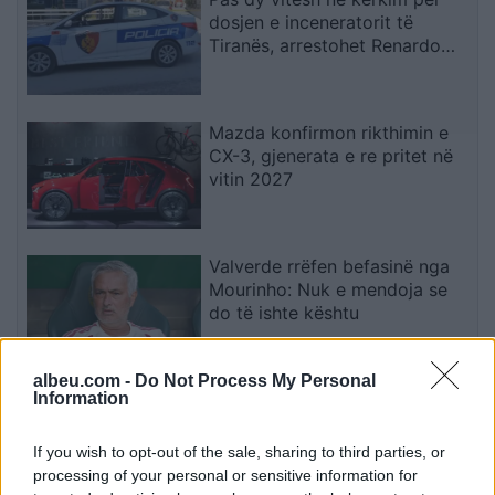
dosjen e inceneratorit të
Tiranës, arrestohet Renardo
Nallbani në Palasë
Mazda konfirmon rikthimin e
CX-3, gjenerata e re pritet në
vitin 2027
Valverde rrëfen befasinë nga
Mourinho: Nuk e mendoja se
do të ishte kështu
albeu.com -
Do Not Process My Personal
Information
Arrestohet 73-vjeçari në Krujë,
ndezi zjarr për të djegur barin
dhe flakët u përhapën drejt
If you wish to opt-out of the sale, sharing to third parties, or
malit
processing of your personal or sensitive information for