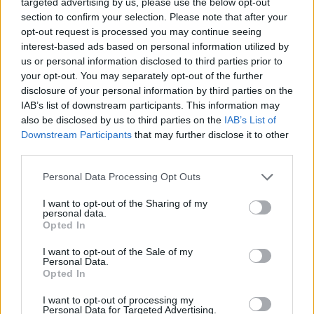
targeted advertising by us, please use the below opt-out
section to confirm your selection. Please note that after your
opt-out request is processed you may continue seeing
interest-based ads based on personal information utilized by
us or personal information disclosed to third parties prior to
your opt-out. You may separately opt-out of the further
disclosure of your personal information by third parties on the
IAB’s list of downstream participants. This information may
also be disclosed by us to third parties on the
IAB’s List of
Downstream Participants
that may further disclose it to other
third parties.
Personal Data Processing Opt Outs
I want to opt-out of the Sharing of my
personal data.
Opted In
I want to opt-out of the Sale of my
Personal Data.
Opted In
Esim for Global
|
Esim for Europe
|
Esim for Caribbean
|
Esim for USA
|
Esim for Italy
|
Esim for Spain
|
Esim
I want to opt-out of processing my
Personal Data for Targeted Advertising.
for Turkey
|
Esim for Germany
|
Esim for Greece
|
Esim