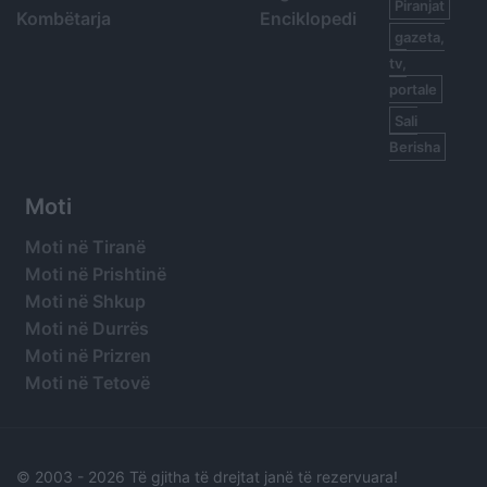
Piranjat
Kombëtarja
Enciklopedi
gazeta,
tv,
portale
Sali
Berisha
Moti
Moti në Tiranë
Moti në Prishtinë
Moti në Shkup
Moti në Durrës
Moti në Prizren
Moti në Tetovë
© 2003 -
2026 Të gjitha të drejtat janë të rezervuara!