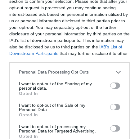
section to confirm your selection. Please note that after your
opt-out request is processed you may continue seeing
interest-based ads based on personal information utilized by
us or personal information disclosed to third parties prior to
your opt-out. You may separately opt-out of the further
disclosure of your personal information by third parties on the
IAB’s list of downstream participants. This information may
also be disclosed by us to third parties on the
IAB’s List of
Downstream Participants
that may further disclose it to other
third parties.
Personal Data Processing Opt Outs
I want to opt-out of the Sharing of my
personal data.
Opted In
I want to opt-out of the Sale of my
Personal Data.
Esim for Global
|
Esim for Europe
|
Esim for Caribbean
Opted In
|
Esim for USA
|
Esim for Italy
|
Esim for Spain
|
Esim
I want to opt-out of processing my
for Turkey
|
Esim for Germany
|
Esim for Greece
|
Esim
Personal Data for Targeted Advertising.
for Asia
|
Esim for World Cup 2026
|
Esim for Saudi
Opted In