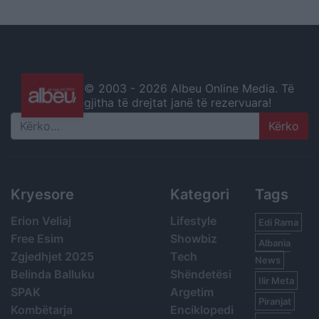
© 2003 -
2026 Albeu Online Media. Të
gjitha të drejtat janë të rezervuara!
Search
Kryesore
Kategori
Tags
Erion Veliaj
Lifestyle
Edi Rama
Free Esim
Showbiz
Albania
Zgjedhjet 2025
Tech
News
Belinda Balluku
Shëndetësi
Ilir Meta
SPAK
Argetim
Piranjat
Kombëtarja
Enciklopedi