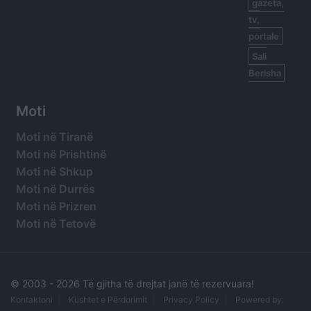
gazeta,
tv,
portale
Sali
Berisha
Moti
Moti në Tiranë
Moti në Prishtinë
Moti në Shkup
Moti në Durrës
Moti në Prizren
Moti në Tetovë
© 2003 -
2026 Të gjitha të drejtat janë të rezervuara!
Kontaktoni
Kushtet e Përdorimit
Privacy Policy
Powered by: