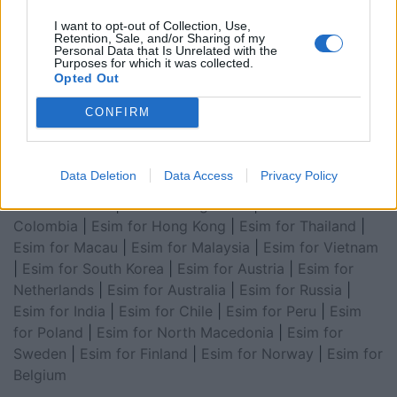
Arabia
|
Esim for Egypt
|
Esim for United Arab
I want to opt-out of Collection, Use,
Emirates
|
Esim for Balkans
|
Esim for Morocco
|
Esim
Retention, Sale, and/or Sharing of my
Personal Data that Is Unrelated with the
for China
|
Esim for United Kingdom
|
Esim for Africa
|
Purposes for which it was collected.
Esim for Latin America
|
Esim for GCC Gulf
Opted Out
Cooperation Council
|
Esim for Middle East
|
Esim for
CONFIRM
South America
|
Esim for Canada
|
Esim for Mexico
|
Esim for Japan
|
Esim for Albania
|
Esim for Kosovo
|
Esim for Switzerland
|
Esim for Tunisia
|
Esim for
Data Deletion
Data Access
Privacy Policy
South Africa
|
Esim for Algeria
|
Esim for Portugal
|
Esim for Brazil
|
Esim for Argentina
|
Esim for
Colombia
|
Esim for Hong Kong
|
Esim for Thailand
|
Esim for Macau
|
Esim for Malaysia
|
Esim for Vietnam
|
Esim for South Korea
|
Esim for Austria
|
Esim for
Netherlands
|
Esim for Australia
|
Esim for Russia
|
Esim for India
|
Esim for Chile
|
Esim for Peru
|
Esim
for Poland
|
Esim for North Macedonia
|
Esim for
Sweden
|
Esim for Finland
|
Esim for Norway
|
Esim for
Belgium