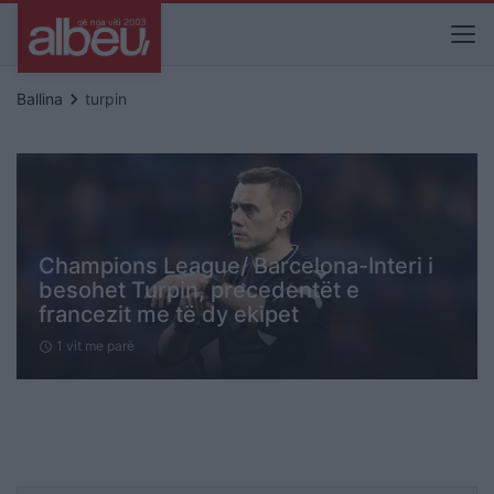
keyboard_arrow_right
Ballina
turpin
Champions League/ Barcelona-Interi i
besohet Turpin, precedentët e
francezit me të dy ekipet
1 vit me parë
schedule