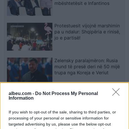
mbështetësit e Infantinos
Protestuesit vijojnë marshimin
pa u ndalur: Shqipëria e rinisë,
jo e partisë!
Zelensky paralajmëron: Rusia
mund të presë deri në 50 mijë
trupa nga Koreja e Veriut
albeu.com -
Do Not Process My Personal
Ditëve shumë të nxehta po u
Information
vjen fundi? Meteorologia
tregon se kur nis rënia e
If you wish to opt-out of the sale, sharing to third parties, or
temperaturave
processing of your personal or sensitive information for
targeted advertising by us, please use the below opt-out