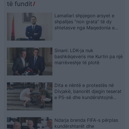
të fundit
Lamallari shpjegon arsyet e
shpalljes “non grata” të dy
shtetasve nga Maqedonia e
Veriut
Sinani: LDK-ja nuk
bashkëqeveris me Kurtin pa një
marrëveshje të plotë
Dita e nëntë e protestës në
Divjakë, banorët djegin teserat
e PS-së dhe kundërshtojnë
bashkimin me Lushnjën
Ndarja brenda FIFA-s përplas
kundërshtarët dhe