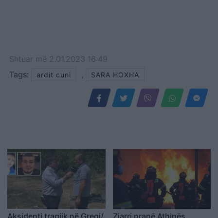
Shtuar
më
2.01.2023 16:49
Tags:
,
ardit cuni
SARA HOXHA
Aksidenti tragjik në Greqi/
Zjarri pranë Athinës,