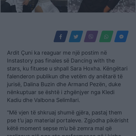
Ardit Çuni ka reaguar me një postim në
Instastory pas finales së Dancing with the
stars, ku fituese u shpall Sara Hoxha. Këngëtari
falenderon publikun dhe vetëm dy anëtarë të
jurisë, Dalina Buzin dhe Armand Pezën, duke
nënkuptuar se është i zhgënjyer nga Kledi
Kadiu dhe Valbona Selimllari.
“Më vjen të shkruaj shumë gjëra, pastaj them
pse t’u jap material portaleve. Zgjodha pikërisht
këtë moment sepse m’u bë zemra mal që