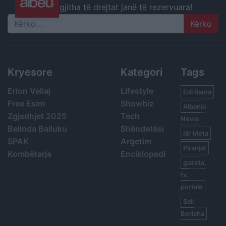
gjitha të drejtat janë të rezervuara!
Search
Kryesore
Kategori
Tags
Erion Veliaj
Lifestyle
Edi Rama
Free Esim
Showbiz
Albania
Zgjedhjet 2025
Tech
News
Belinda Balluku
Shëndetësi
Ilir Meta
SPAK
Argetim
Piranjat
Kombëtarja
Enciklopedi
gazeta,
tv,
portale
Sali
Berisha