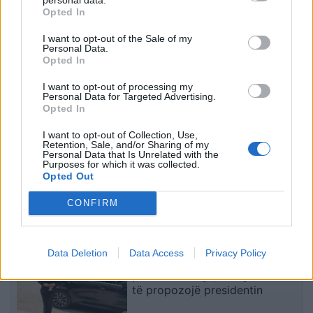
Mediat opozitare ngrenë
Arabia Saudite, Turqia dhe
Opted In
alarmin për shëndetin e
Pakistani krijojnë aleancë
Mojtaba Khameneit:
mbrojtëse: goditja ndaj
I want to opt-out of the Sale of my
Personal Data.
“Mund të ndërrojë jetë në
njërit do të quhet sulm
Opted In
çdo çast
ndaj të treve
I want to opt-out of processing my
Personal Data for Targeted Advertising.
Opted In
I want to opt-out of Collection, Use,
Retention, Sale, and/or Sharing of my
Personal Data that Is Unrelated with the
Purposes for which it was collected.
Temperaturat ekstreme
Ilir Beqaj doli nga burgu,
Opted Out
përfshijnë Evropën
vajza e ish-ministrit të
Qendrore e Lindore,
Shëndetësisë heq dorë
CONFIRM
Sllovakia arrin 42 gradë
nga shtetësia shqiptare
dhe Polonia përballet me
të fundit
probleme energjetike
Data Deletion
Data Access
Privacy Policy
Takimi Kurti-Abdixhiku mbyllet
pa marrëveshje, LDK-ja kërkon
të propozojë presidentin