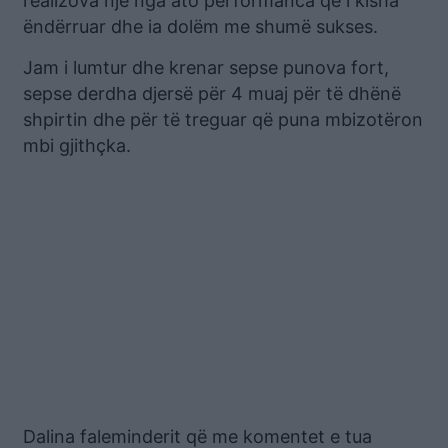
realizova një nga ato performanca që i kisha
ëndërruar dhe ia dolëm me shumë sukses.
Jam i lumtur dhe krenar sepse punova fort,
sepse derdha djersë për 4 muaj për të dhënë
shpirtin dhe për të treguar që puna mbizotëron
mbi gjithçka.
Dalina faleminderit që me komentet e tua