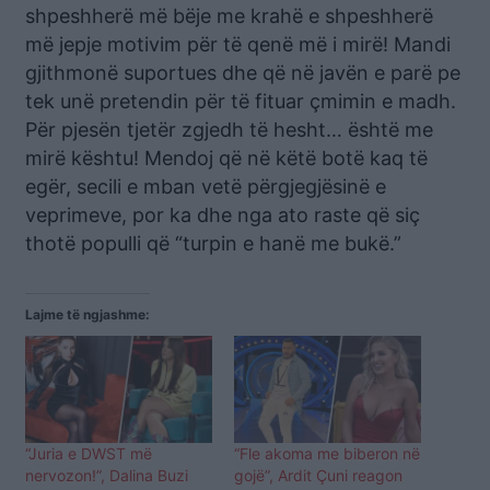
shpeshherë më bëje me krahë e shpeshherë
më jepje motivim për të qenë më i mirë! Mandi
gjithmonë suportues dhe që në javën e parë pe
tek unë pretendin për të fituar çmimin e madh.
Për pjesën tjetër zgjedh të hesht… është me
mirë kështu! Mendoj që në këtë botë kaq të
egër, secili e mban vetë përgjegjësinë e
veprimeve, por ka dhe nga ato raste që siç
thotë populli që “turpin e hanë me bukë.”
Lajme të ngjashme:
“Juria e DWST më
“Fle akoma me biberon në
nervozon!”, Dalina Buzi
gojë”, Ardit Çuni reagon