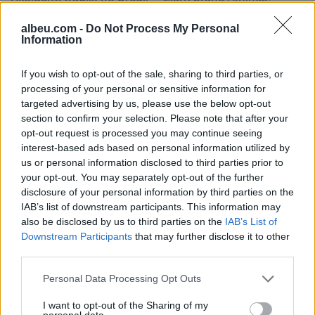
Shqiptari humb gruan dhe
paraburgoset
djalin që po shkonin në
kryebashkiaku i Stylidës
albeu.com -
Do Not Process My Personal
Information
punë: Humba gjithçka…
nën akuzën e zjarrvënies
If you wish to opt-out of the sale, sharing to third parties, or
processing of your personal or sensitive information for
targeted advertising by us, please use the below opt-out
section to confirm your selection. Please note that after your
opt-out request is processed you may continue seeing
interest-based ads based on personal information utilized by
Ermal Pashaj: Veprimet e
Reforma territoriale/
us or personal information disclosed to third parties prior to
Ramës nuk e ndalojnë
Cërriku hap konsultimet
your opt-out. You may separately opt-out of the further
protestën, shqiptarët po
publike, Doka: Qëndrimi
disclosure of your personal information by third parties on the
rikthejnë besimin te njëri-
do të bazohet te zëri i
IAB’s list of downstream participants. This information may
tjetri
qytetarëve, jo te
also be disclosed by us to third parties on the
IAB’s List of
përplasjet politike
Downstream Participants
that may further disclose it to other
third parties.
Personal Data Processing Opt Outs
I want to opt-out of the Sharing of my
personal data.