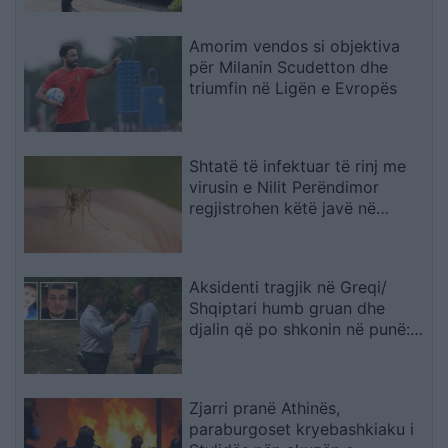
Amorim vendos si objektiva
për Milanin Scudetton dhe
triumfin në Ligën e Evropës
Shtatë të infektuar të rinj me
virusin e Nilit Perëndimor
regjistrohen këtë javë në
Maqedoni
Aksidenti tragjik në Greqi/
Shqiptari humb gruan dhe
djalin që po shkonin në punë:
Humba gjithçka…
Zjarri pranë Athinës,
paraburgoset kryebashkiaku i