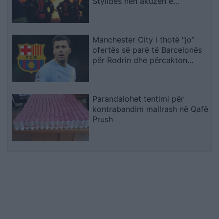
Stylidës nën akuzën e
zjarrvënies
Manchester City i thotë “jo”
ofertës së parë të Barcelonës
për Rodrin dhe përcakton
çmimin e tij
Parandalohet tentimi për
kontrabandim mallrash në Qafë
Prush