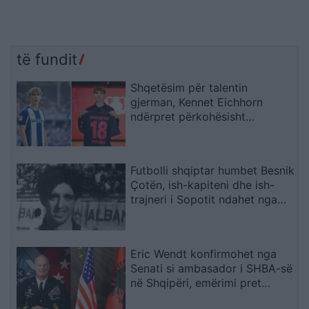
të fundit
Shqetësim për talentin
gjerman, Kennet Eichhorn
ndërpret përkohësisht
karrierën për arsye
shëndetësore
Futbolli shqiptar humbet Besnik
Çotën, ish-kapiteni dhe ish-
trajneri i Sopotit ndahet nga
jeta në moshën 56-vjeçare
Eric Wendt konfirmohet nga
Senati si ambasador i SHBA-së
në Shqipëri, emërimi pret
firmën e Trump