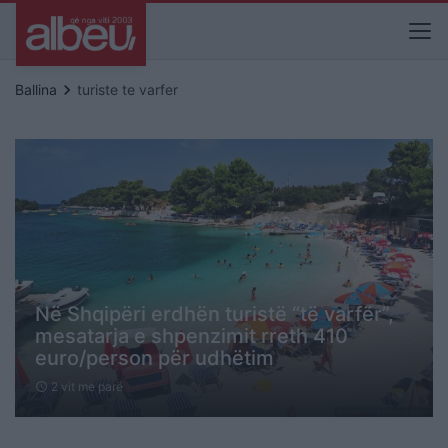
keyboard_arrow_right
Ballina
turiste te varfer
Në Shqipëri erdhën turistë “të varfër”,
mesatarja e shpenzimit rreth 410
euro/person për udhëtim
2 vit me parë
schedule