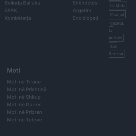
Belinda Balluku
Shëndetësi
Ilir Meta
SPAK
Argetim
Piranjat
Kombëtarja
Enciklopedi
gazeta,
tv,
portale
Sali
Berisha
Moti
Moti në Tiranë
Moti në Prishtinë
Moti në Shkup
Moti në Durrës
Moti në Prizren
Moti në Tetovë