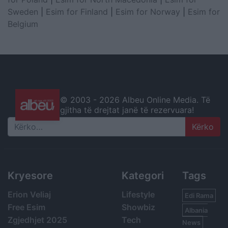
Sweden
|
Esim for Finland
|
Esim for Norway
|
Esim for
Belgium
© 2003 -
2026 Albeu Online Media. Të
gjitha të drejtat janë të rezervuara!
Search
Kryesore
Kategori
Tags
Erion Veliaj
Lifestyle
Edi Rama
Free Esim
Showbiz
Albania
Zgjedhjet 2025
Tech
News