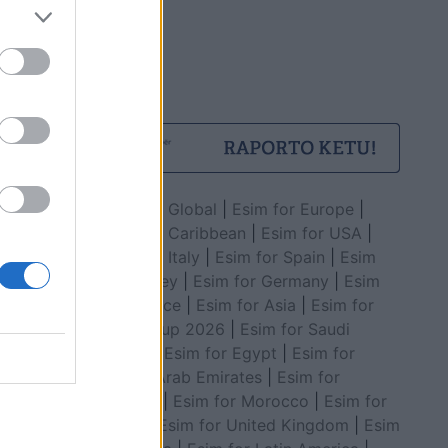
Esim for Global
|
Esim for Europe
|
Esim for Caribbean
|
Esim for USA
|
Esim for Italy
|
Esim for Spain
|
Esim
for Turkey
|
Esim for Germany
|
Esim
for Greece
|
Esim for Asia
|
Esim for
World Cup 2026
|
Esim for Saudi
Arabia
|
Esim for Egypt
|
Esim for
United Arab Emirates
|
Esim for
Balkans
|
Esim for Morocco
|
Esim for
China
|
Esim for United Kingdom
|
Esim