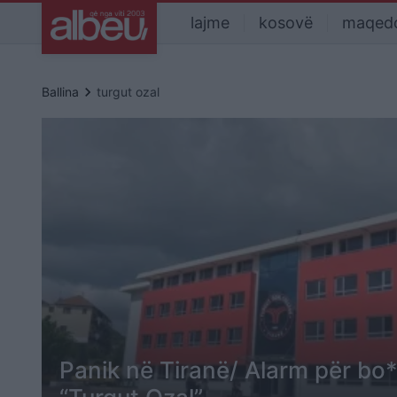
lajme
kosovë
maqed
keyboard_arrow_right
Ballina
turgut ozal
Panik në Tiranë/ Alarm për bo*