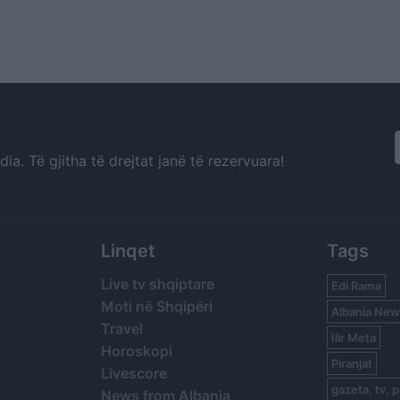
a. Të gjitha të drejtat janë të rezervuara!
Linqet
Tags
Live tv shqiptare
Edi Rama
Moti në Shqipëri
Albania New
Travel
Ilir Meta
Horoskopi
Piranjat
Livescore
gazeta, tv, p
News from Albania