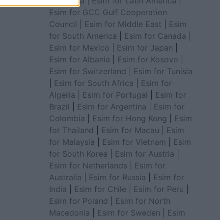
for Africa
|
Esim for Latin America
|
Esim for GCC Gulf Cooperation
Council
|
Esim for Middle East
|
Esim
for South America
|
Esim for Canada
|
Esim for Mexico
|
Esim for Japan
|
Esim for Albania
|
Esim for Kosovo
|
Esim for Switzerland
|
Esim for Tunisia
|
Esim for South Africa
|
Esim for
Algeria
|
Esim for Portugal
|
Esim for
Brazil
|
Esim for Argentina
|
Esim for
Colombia
|
Esim for Hong Kong
|
Esim
for Thailand
|
Esim for Macau
|
Esim
for Malaysia
|
Esim for Vietnam
|
Esim
for South Korea
|
Esim for Austria
|
Esim for Netherlands
|
Esim for
Australia
|
Esim for Russia
|
Esim for
India
|
Esim for Chile
|
Esim for Peru
|
Esim for Poland
|
Esim for North
Macedonia
|
Esim for Sweden
|
Esim