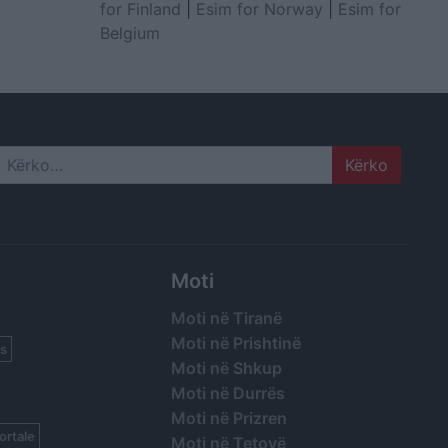
for Finland
|
Esim for Norway
|
Esim for
Belgium
Search
Moti
Moti në Tiranë
Moti në Prishtinë
s
Moti në Shkup
Moti në Durrës
Moti në Prizren
ortale
Moti në Tetovë