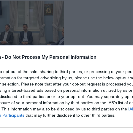
 -
Do Not Process My Personal Information
 kopshtit, Meta takon
esit e “Turgut Ozal”: Akt
to opt-out of the sale, sharing to third parties, or processing of your per
ueshëm, do monitorojmë
formation for targeted advertising by us, please use the below opt-out s
nga afër
09/2022
r selection. Please note that after your opt-out request is processed y
eing interest-based ads based on personal information utilized by us or
disclosed to third parties prior to your opt-out. You may separately opt-
losure of your personal information by third parties on the IAB’s list of
. This information may also be disclosed by us to third parties on the
IA
Participants
that may further disclose it to other third parties.