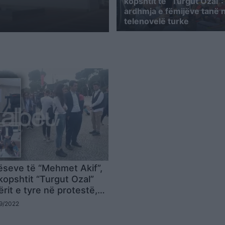
kopshtit të “Turgut Ozal”:
ardhmja e fëmijëve tanë 
telenovelë turke
seve të “Mehmet Akif”,
 kopshtit “Turgut Ozal”
rit e tyre në protestë,
 poshtë zyrës së Ramës
09/2022