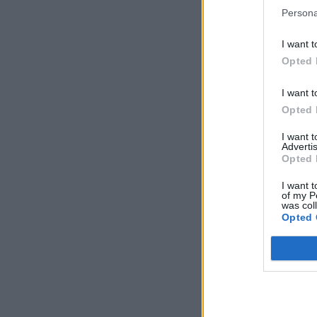
Persona
I want t
Opted 
I want t
Opted 
I want 
Advertis
Opted 
I want t
of my P
was col
Opted 