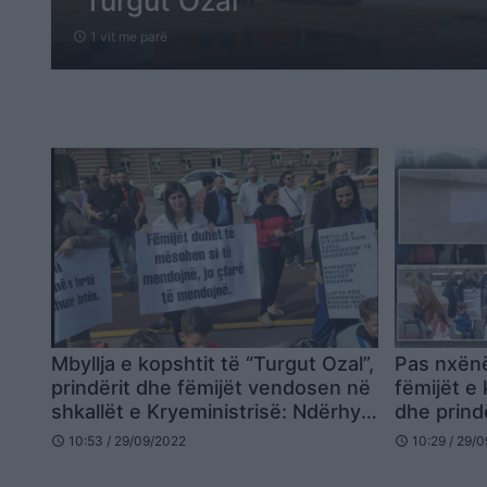
“Turgut Ozal”
1 vit me parë
schedule
Mbyllja e kopshtit të “Turgut Ozal”,
Pas nxënë
prindërit dhe fëmijët vendosen në
fëmijët e
shkallët e Kryeministrisë: Ndërhyn
dhe prindë
policia
vizatojnë
10:53 / 29/09/2022
10:29 / 29/
schedule
schedule