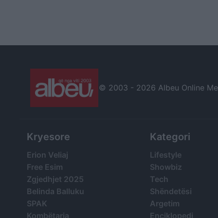
© 2003 -
2026 Albeu Online Medi
Kryesore
Kategori
Erion Veliaj
Lifestyle
Free Esim
Showbiz
Zgjedhjet 2025
Tech
Belinda Balluku
Shëndetësi
SPAK
Argetim
Kombëtarja
Enciklopedi