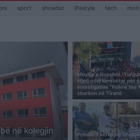
oni
sport
showbiz
lifestyle
tech
moti
Mbyllja e Kopshtit “Turgut
rrjeti ndërkombëtar për g
investigative “Follow the
zbarkon në Tiranë
bë në kolegjin
Prindërit kërkojnë rihapje