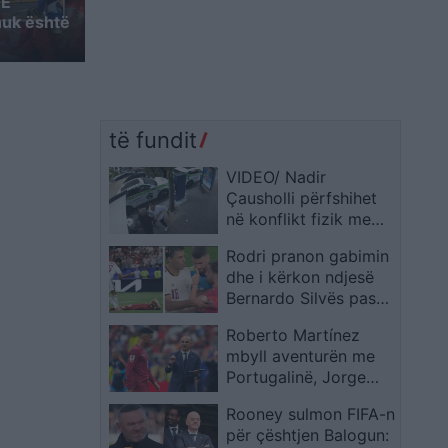
 E
nuk është
të fundit
VIDEO/ Nadir
Çausholli përfshihet
në konflikt fizik me
Mirton Likën në zonën
Rodri pranon gabimin
e ish-Bllokut
dhe i kërkon ndjesë
Bernardo Silvës pas
incidentit në fundin e
Roberto Martínez
sfidës me Portugalinë
mbyll aventurën me
Portugalinë, Jorge
Jesus drejt stolit
Rooney sulmon FIFA-n
luzitan
për çështjen Balogun: