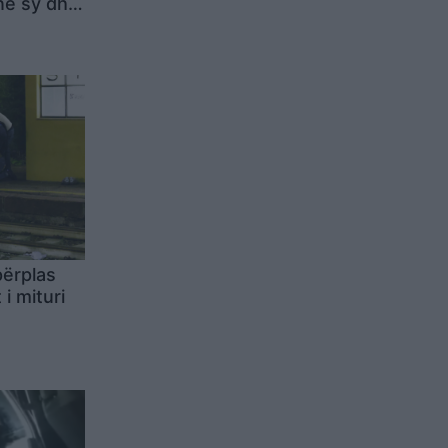
 në sy dhe
përplas
 i mituri