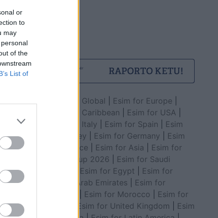
sonal or
ection to
që u godit
ou may
 personal
out of the
 downstream
B’s List of
Esim for Global
|
Esim for Europe
|
Esim for Caribbean
|
Esim for USA
|
Esim for Italy
|
Esim for Spain
|
Esim
for Turkey
|
Esim for Germany
|
Esim
for Greece
|
Esim for Asia
|
Esim for
World Cup 2026
|
Esim for Saudi
Arabia
|
Esim for Egypt
|
Esim for
enin
United Arab Emirates
|
Esim for
prej
Balkans
|
Esim for Morocco
|
Esim for
tot)
China
|
Esim for United Kingdom
|
Esim
for Africa
|
Esim for Latin America
|