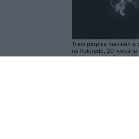
Treni përplas makinën e p
në Kolorado, 20-vjeçarja
shpëton mrekullisht (VI
08:43 / 06/10/2022
schedule