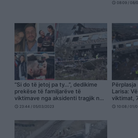
08:09 / 08/
schedule
“Si do të jetoj pa ty…”, dedikime
Përplasja
prekëse të familjarëve të
Larisa: Vë
viktimave nga aksidenti tragjik në
viktimat, 
Greqi
copëtuar
23:44 / 05/03/2023
10:08 / 01/
schedule
schedule