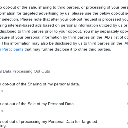
to opt-out of the sale, sharing to third parties, or processing of your per
formation for targeted advertising by us, please use the below opt-out s
Ndërron jetë 21-vjeçarja 
r selection. Please note that after your opt-out request is processed y
nga treni në Prishtinë
eing interest-based ads based on personal information utilized by us or
disclosed to third parties prior to your opt-out. You may separately opt-
14:27 / 15/04/2024
schedule
losure of your personal information by third parties on the IAB’s list of
. This information may also be disclosed by us to third parties on the
IA
Participants
that may further disclose it to other third parties.
l Data Processing Opt Outs
o opt-out of the Sharing of my personal data.
In
luksoz në botë rinis
Protestuesit bllokojnë tr
o opt-out of the Sale of my Personal Data.
 pas Covid-19, sa
turistik të Machu Picchu 
In
jë natë!
politikave të qeverisë (fo
to opt-out of processing my Personal Data for Targeted
02/2024
20:37 / 25/01/2024
schedule
ing.