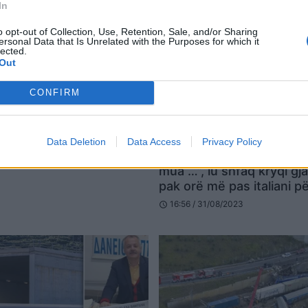
In
o opt-out of Collection, Use, Retention, Sale, and/or Sharing
ersonal Data that Is Unrelated with the Purposes for which it
lected.
Out
CONFIRM
Data Deletion
Data Access
Privacy Policy
“Zoti po kërkon të komu
mua …”, iu shfaq kryqi gj
pak orë më pas italiani p
për vdekje nga treni
16:56 / 31/08/2023
schedule