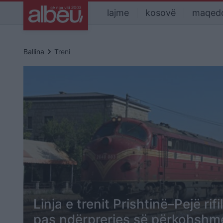
lajme
kosovë
maqed
keyboard_arrow_right
Ballina
Treni
Linja e trenit Prishtinë–Pejë rifi
pas ndërprerjes së përkohshm