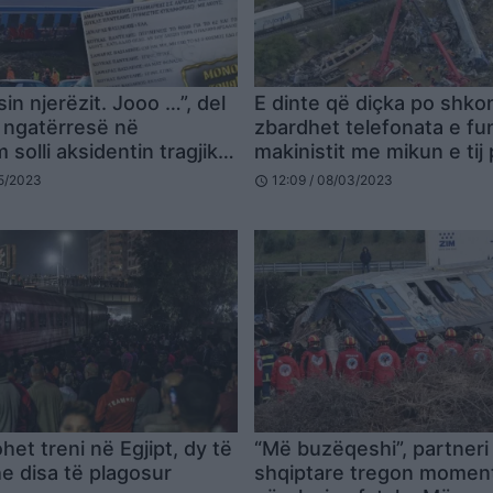
in njerëzit. Jooo …”, del
E dinte që diçka po shko
ë ngatërresë në
zbardhet telefonata e fu
solli aksidentin tragjik
makinistit me mikun e tij
ku vdiqën 57 qytetarë
përplasjes së trenave
05/2023
12:09 / 08/03/2023
schedule
et treni në Egjipt, dy të
“Më buzëqeshi”, partneri 
e disa të plagosur
shqiptare tregon momen