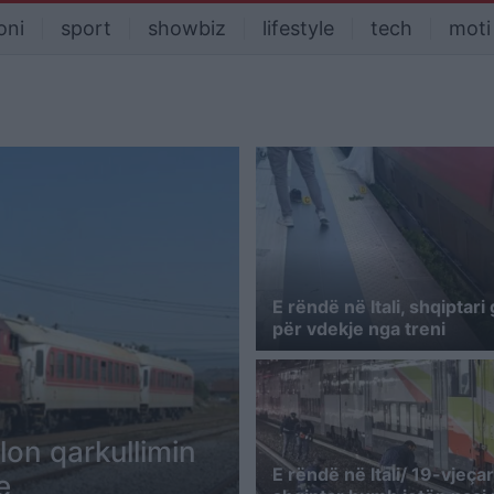
oni
sport
showbiz
lifestyle
tech
moti
E rëndë në Itali, shqiptari
për vdekje nga treni
llon qarkullimin
E rëndë në Itali/ 19-vjeçar
e