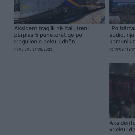
Aksident tragjik në Itali, treni
“Po bërtas
përplas 5 punëtorët që po
audio, nj
rregullonin hekurudhën
komunikim 
në Greqi 
08:30 / 31/08/2023
19:09 / 19/
schedule
schedule
Aksidentoh
vdekur dh