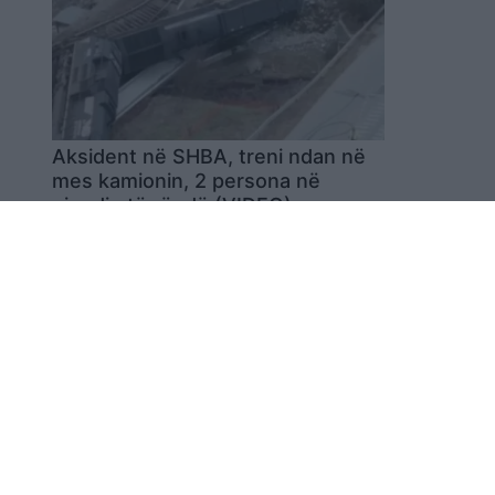
Aksident në SHBA, treni ndan në
mes kamionin, 2 persona në
gjendje të rëndë (VIDEO)
08:01 / 23/12/2022
schedule