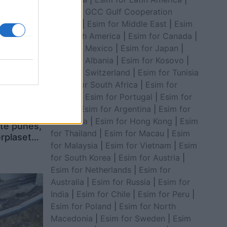
Esim for GCC Gulf Cooperation
Council
|
Esim for Middle East
|
Esim
for South America
|
Esim for Canada
|
Esim for Mexico
|
Esim for Japan
|
Esim for Albania
|
Esim for Kosovo
|
Esim for Switzerland
|
Esim for Tunisia
|
Esim for South Africa
|
Esim for
Algeria
|
Esim for Portugal
|
Esim for
Brazil
|
Esim for Argentina
|
Esim for
nikojë me
Colombia
|
Esim for Hong Kong
|
Esim
atë punës,
for Thailand
|
Esim for Macau
|
Esim
ërplaset
for Malaysia
|
Esim for Vietnam
|
Esim
for South Korea
|
Esim for Austria
|
Esim for Netherlands
|
Esim for
Australia
|
Esim for Russia
|
Esim for
India
|
Esim for Chile
|
Esim for Peru
|
Esim for Poland
|
Esim for North
Macedonia
|
Esim for Sweden
|
Esim