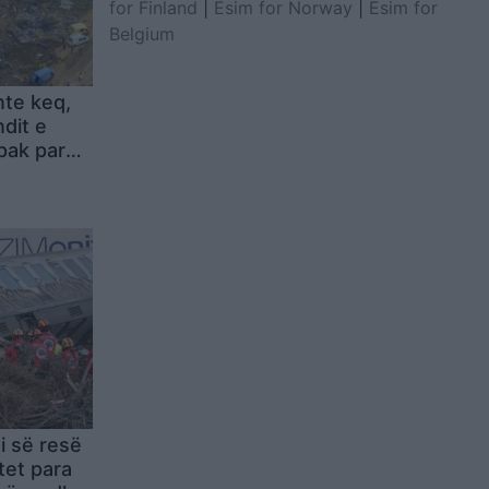
for Finland
|
Esim for Norway
|
Esim for
Belgium
nte keq,
ndit e
 pak para
i së resë
tet para