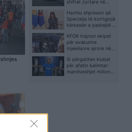
shifrat zyrtare në
nga ajri
përshpejtimin 0-100
Haxhiu shpreson që
km/h
Specialja të korrigjojë
kërkesën e padrejtë të
Prokurorisë së
KFOR trajnon ekipet
Specializuar
për evakuime
mjekësore ajrore në
Prishtinë dhe Ferizaj
oshnjes
Si përgatiten klubet
për afatin kalimtar:
marrëveshjet miliona-
euroshe nisin të
planifikohen muaj apo
vite më herët