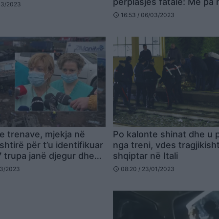
përplasjes fatale: Më pa
03/2023
më tha “ik”
16:53 / 06/03/2023
schedule
 e trenave, mjekja në
Po kalonte shinat dhe u 
shtirë për t’u identifikuar
nga treni, vdes tragjikisht
7 trupa janë djegur dhe
shqiptar në Itali
03/2023
08:20 / 23/01/2023
schedule