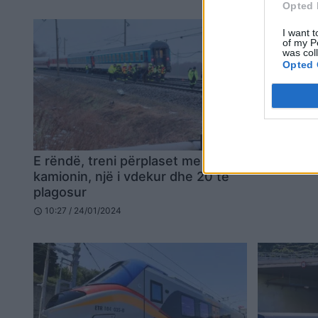
Opted 
I want t
of my P
was col
Opted 
E rëndë, treni përplaset me
kamionin, një i vdekur dhe 20 të
plagosur
10:27 / 24/01/2024
schedule