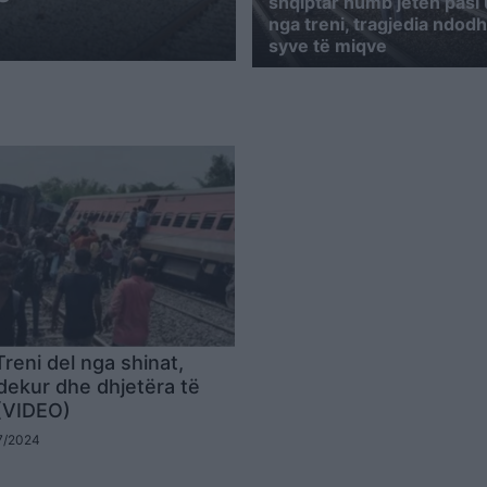
shqiptar humb jetën pasi 
nga treni, tragjedia ndodh
syve të miqve
reni del nga shinat,
dekur dhe dhjetëra të
(VIDEO)
07/2024