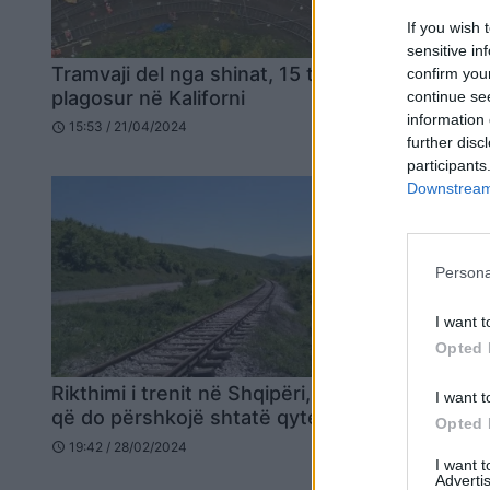
If you wish 
sensitive in
Tramvaji del nga shinat, 15 të
confirm you
plagosur në Kaliforni
continue se
information 
15:53 / 21/04/2024
schedule
further disc
participants
Downstream 
Persona
I want t
Opted 
Rikthimi i trenit në Shqipëri, linja
Treni më 
I want t
që do përshkojë shtatë qytete…
udhëtimet
Opted 
kushton n
19:42 / 28/02/2024
schedule
I want 
17:04 / 16/
schedule
Advertis