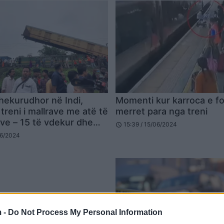
hekurudhor në Indi,
Momenti kur karroca e f
treni i mallrave me atë të
merret para nga treni
ve – 15 të vdekur dhe
15:39 / 15/06/2024
schedule
 lënduar
06/2024
 -
Do Not Process My Personal Information