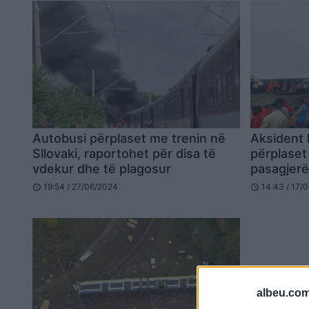
Autobusi përplaset me trenin në
Aksident 
Sllovaki, raportohet për disa të
përplaset 
vdekur dhe të plagosur
pasagjerë
mbi 50 të
19:54 / 27/06/2024
14:43 / 17/
schedule
schedule
albeu.com