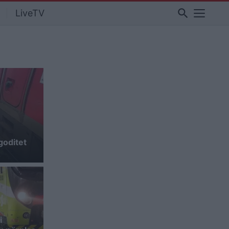
search
LiveTV
 goditet
i