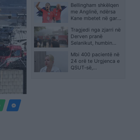
Bellingham shkëlqen
me Anglinë, ndërsa
Kane mbetet në garë
për Topin e Artë
Tragjedi nga zjarri në
Derven pranë
Selanikut, humbin
jetën babai dhe djali,
Mbi 400 pacientë në
plagoset
24 orë te Urgjenca e
bashkëshortja
QSUT-së,
temperaturat e larta
rrisin rastet