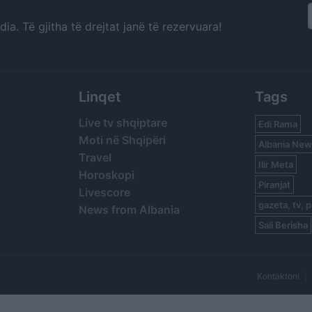
a. Të gjitha të drejtat janë të rezervuara!
Linqet
Tags
Live tv shqiptare
Edi Rama
Moti në Shqipëri
Albania New
Travel
Ilir Meta
Horoskopi
Piranjat
Livescore
gazeta, tv, p
News from Albania
Sali Berisha
Kontaktoni