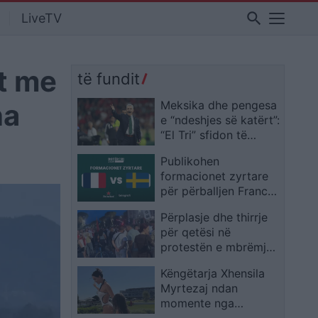
search
LiveTV
et me
të fundit
na
Meksika dhe pengesa
e “ndeshjes së katërt”:
“El Tri” sfidon të
shkuarën në Kupën e
Publikohen
Botës 2026 me Javier
formacionet zyrtare
Aguirre
për përballjen Francë
– Suedi në Botërorin
Përplasje dhe thirrje
2026
për qetësi në
protestën e mbrëmjes
së sotme
Këngëtarja Xhensila
Myrtezaj ndan
momente nga
pushimet familjare