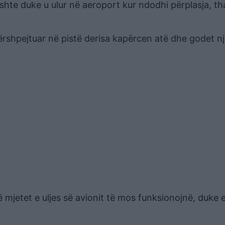
 ishte duke u ulur në aeroport kur ndodhi përplasja, t
ërshpejtuar në pistë derisa kapërcen atë dhe godet n
mjetet e uljes së avionit të mos funksionojnë, duke 