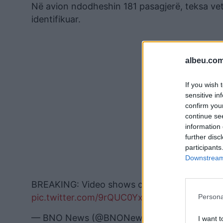
Në avion ndodheshin 181 pasagjerë, teksa vet
identifikuar.
albeu.com
If you wish 
sensitive in
confirm you
continue se
information 
further disc
participants
Downstream 
BREAKING: Video shows crash of Jeju Air Flig
pic.twitter.com/9rQUC0Yxt8
Persona
— BNO News (@BNONews)
December 29, 2
I want t