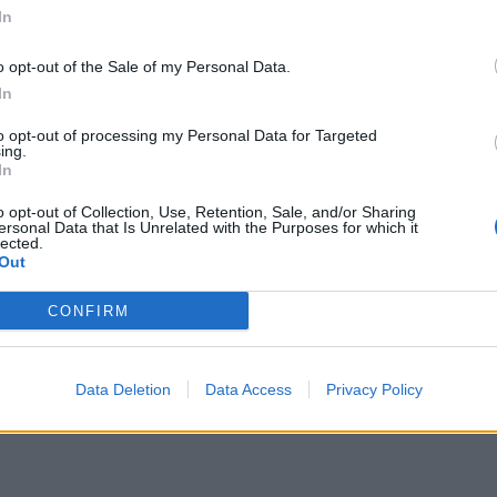
In
o opt-out of the Sale of my Personal Data.
In
to opt-out of processing my Personal Data for Targeted
ing.
In
o opt-out of Collection, Use, Retention, Sale, and/or Sharing
ersonal Data that Is Unrelated with the Purposes for which it
lected.
Out
tragjedie, avioni i Fly Dubai
Aeroplani privat rrëzohet mbi fush
ohet gjatë ngjitjes: 50 000
golfit në SHBA, tre persona humbi
CONFIRM
ekin LIVE dramën
Data Deletion
Data Access
Privacy Policy