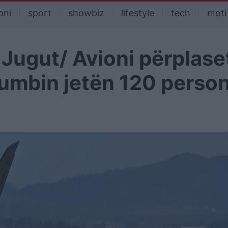
oni
sport
showbiz
lifestyle
tech
moti
 Jugut/ Avioni përplas
humbin jetën 120 perso