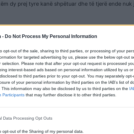
ëm dy prej tyre kanë shpëtuar dhe të tjerë ende nuk 
 -
Do Not Process My Personal Information
to opt-out of the sale, sharing to third parties, or processing of your per
formation for targeted advertising by us, please use the below opt-out s
r selection. Please note that after your opt-out request is processed y
eing interest-based ads based on personal information utilized by us or
disclosed to third parties prior to your opt-out. You may separately opt-
losure of your personal information by third parties on the IAB’s list of
. This information may also be disclosed by us to third parties on the
IA
Participants
that may further disclose it to other third parties.
ht 2216 in South Korea. 181 people on board
l Data Processing Opt Outs
024
o opt-out of the Sharing of my personal data.