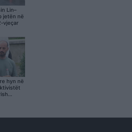
in Lin–
 jetën në
2-vjeçar
re hyn në
ktivistët
ish
it’ dhe