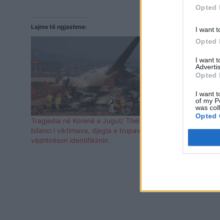
Opted 
Lajme të ngjashme:
I want t
Opted 
I want 
Advertis
Opted 
I want t
of my P
was col
Opted 
Tragjedia në Korenë e Jugut/ Thellohet
VIDEO/ Prag 
bilanci i viktimave, djegia e trupave
për pak rrëz
vështirëson identifikimin
persona ndj