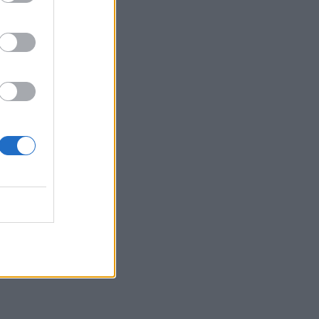
Belgium
ën e
n jetën