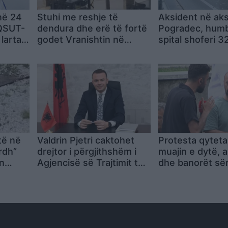
në 24
Stuhi me reshje të
Aksident në aks
 QSUT-
dendura dhe erë të fortë
Pogradec, humb
larta
godet Vranishtin në
spital shoferi 3
zonën e Lumit të Vlorës
të në
Valdrin Pjetri caktohet
Protesta qyteta
rdh”
drejtor i përgjithshëm i
muajin e dytë, a
n
Agjencisë së Trajtimit të
dhe banorët sër
Pronave
kundër ‘Zvërnec
politikës