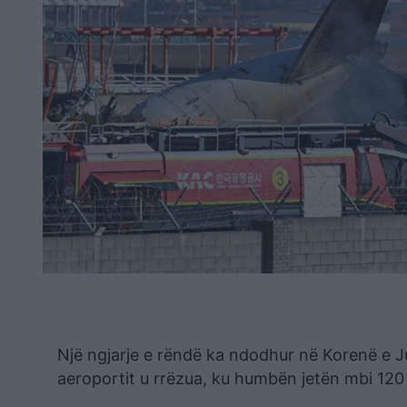
Një ngjarje e rëndë ka ndodhur në Korenë e Ju
aeroportit u rrëzua, ku humbën jetën mbi 120