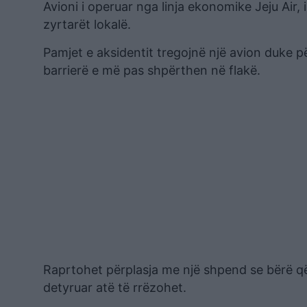
Avioni i operuar nga linja ekonomike Jeju Air,
zyrtarët lokalë.
Pamjet e aksidentit tregojnë një avion duke p
barrierë e më pas shpërthen në flakë.
Raprtohet përplasja me një shpend se bërë që 
detyruar atë të rrëzohet.