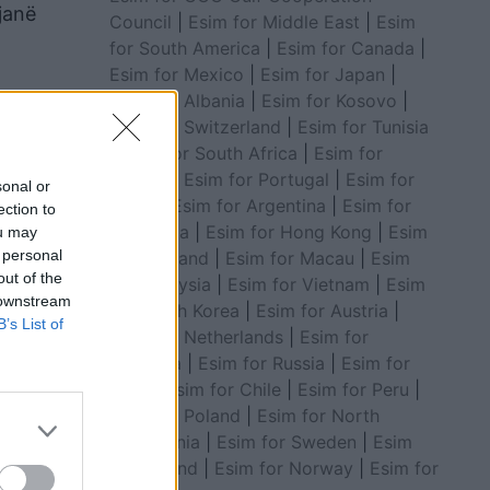
janë
Council
|
Esim for Middle East
|
Esim
for South America
|
Esim for Canada
|
Esim for Mexico
|
Esim for Japan
|
Esim for Albania
|
Esim for Kosovo
|
Esim for Switzerland
|
Esim for Tunisia
|
Esim for South Africa
|
Esim for
Algeria
|
Esim for Portugal
|
Esim for
sonal or
Brazil
|
Esim for Argentina
|
Esim for
ection to
Colombia
|
Esim for Hong Kong
|
Esim
ou may
 personal
for Thailand
|
Esim for Macau
|
Esim
out of the
for Malaysia
|
Esim for Vietnam
|
Esim
 downstream
for South Korea
|
Esim for Austria
|
B’s List of
Esim for Netherlands
|
Esim for
Australia
|
Esim for Russia
|
Esim for
India
|
Esim for Chile
|
Esim for Peru
|
Esim for Poland
|
Esim for North
Macedonia
|
Esim for Sweden
|
Esim
for Finland
|
Esim for Norway
|
Esim for