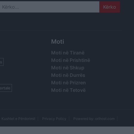
Search
Moti
Moti në Tiranë
Moti në Prishtinë
s
Moti në Shkup
Moti në Durrës
Moti në Prizren
ortale
Moti në Tetovë
Kushtet e Përdorimit
Privacy Policy
Powered by: orihost.com