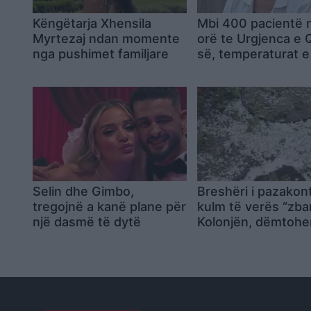
Këngëtarja Xhensila
Mbi 400 pacientë 
Myrtezaj ndan momente
orë te Urgjenca e
nga pushimet familjare
së, temperaturat e 
rrisin rastet
Selin dhe Gimbo,
Breshëri i pazakon
tregojnë a kanë plane për
kulm të verës “zba
një dasmë të dytë
Kolonjën, dëmtohe
rëndë vreshtat