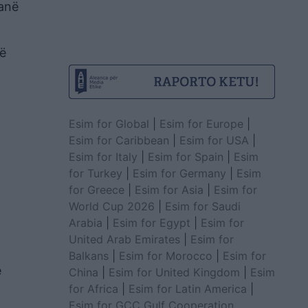
hanë
jë
Esim for Global
|
Esim for Europe
|
Esim for Caribbean
|
Esim for USA
|
Esim for Italy
|
Esim for Spain
|
Esim
for Turkey
|
Esim for Germany
|
Esim
for Greece
|
Esim for Asia
|
Esim for
World Cup 2026
|
Esim for Saudi
Arabia
|
Esim for Egypt
|
Esim for
United Arab Emirates
|
Esim for
Balkans
|
Esim for Morocco
|
Esim for
e
China
|
Esim for United Kingdom
|
Esim
for Africa
|
Esim for Latin America
|
Esim for GCC Gulf Cooperation