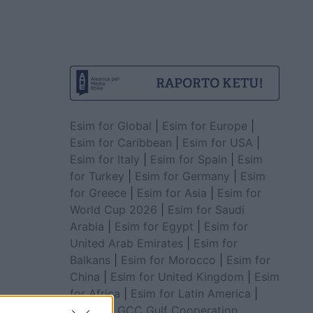
Esim for Global
|
Esim for Europe
|
Esim for Caribbean
|
Esim for USA
|
Esim for Italy
|
Esim for Spain
|
Esim
for Turkey
|
Esim for Germany
|
Esim
for Greece
|
Esim for Asia
|
Esim for
World Cup 2026
|
Esim for Saudi
Arabia
|
Esim for Egypt
|
Esim for
United Arab Emirates
|
Esim for
Balkans
|
Esim for Morocco
|
Esim for
China
|
Esim for United Kingdom
|
Esim
for Africa
|
Esim for Latin America
|
Esim for GCC Gulf Cooperation