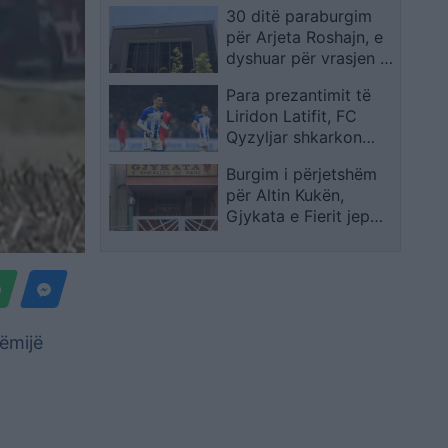
30 ditë paraburgim
vjeçarit në Ferizaj
për Arjeta Roshajn, e
dyshuar për vrasjen e
ndodhur në Ferizaj
Para prezantimit të
Liridon Latifit, FC
Qyzyljar shkarkon
trajnerin Milich
Burgim i përjetshëm
Churchic
për Altin Kukën,
Gjykata e Fierit jep
vendimin për vrasjen
e dyfishtë në Kurjan
fëmijë