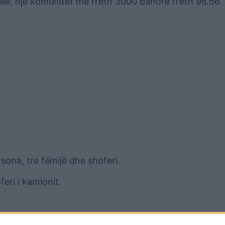
lle, një komunitet me rreth 3000 banorë rreth 96.56
ona, tre fëmijë dhe shoferi.
eri i kamionit.