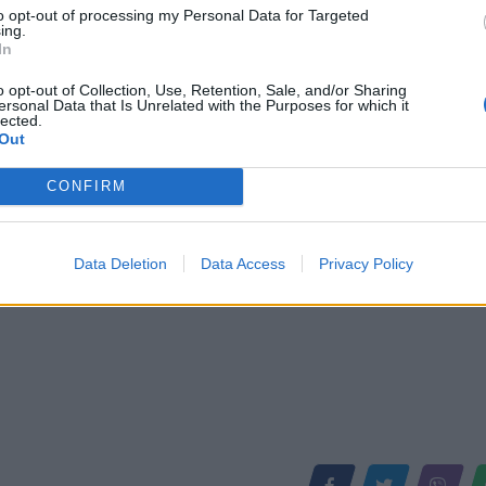
to opt-out of processing my Personal Data for Targeted
ing.
rplaset me kamionin në
Tragjedi në Kanada, autobusi plot
In
ë viktimë dhe shumë të plagosur
moshuar përplaset me kamionin, 1
vdekur
o opt-out of Collection, Use, Retention, Sale, and/or Sharing
ersonal Data that Is Unrelated with the Purposes for which it
lected.
Out
CONFIRM
Data Deletion
Data Access
Privacy Policy