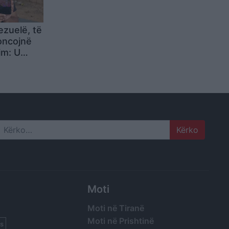
zuelë, të
oncojnë
im: U
rënoja
Search
Moti
Moti në Tiranë
Moti në Prishtinë
s