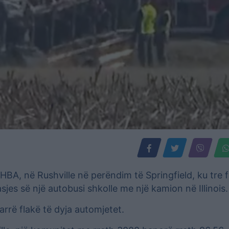
SHBA, në Rushville në perëndim të Springfield, ku tre 
sjes së një autobusi shkolle me një kamion në Illinois.
rrë flakë të dyja automjetet.