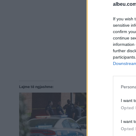
albeu.com
If you wish 
sensitive in
confirm you
continue se
information 
further disc
participants
Downstream 
Lajme të ngjashme:
Persona
I want t
Opted 
I want t
Opted 