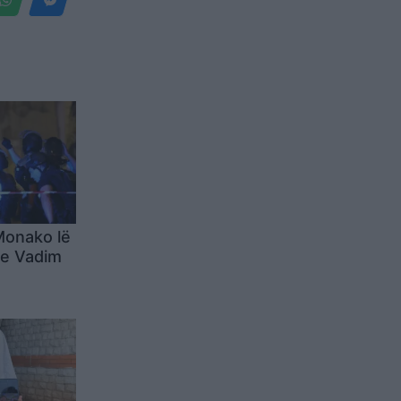
Monako lë
ke Vadim
i
ejt