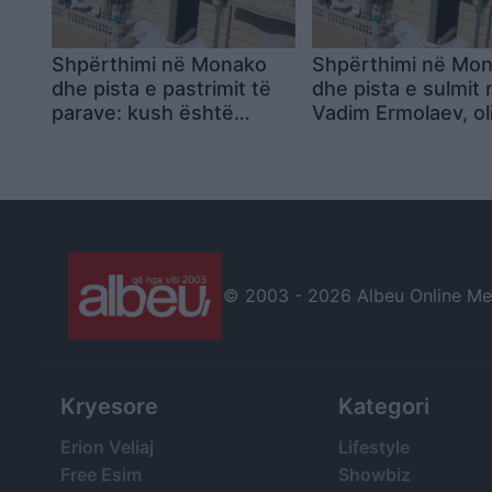
Shpërthimi në Monako
Shpërthimi në Mo
dhe pista e pastrimit të
dhe pista e sulmit 
parave: kush është
Vadim Ermolaev, ol
Vadim Ermolaev, oligarku
ukrainas të lidhur 
ukrainas i mbetur i
akuza për pastrim
plagosur
dhe ndryshim shte
© 2003 -
2026 Albeu Online Medi
Kryesore
Kategori
Erion Veliaj
Lifestyle
Free Esim
Showbiz