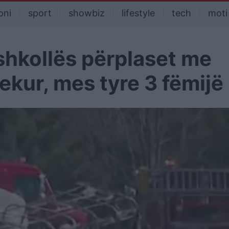
oni
sport
showbiz
lifestyle
tech
moti
 shkollës përplaset me
ekur, mes tyre 3 fëmijë