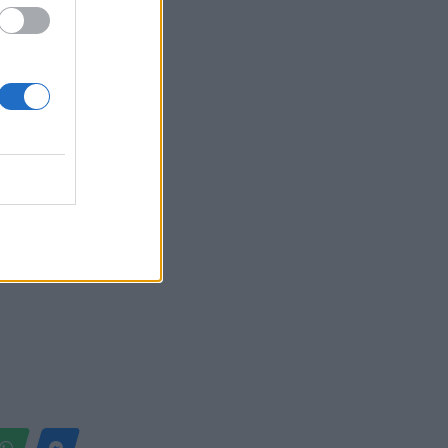
Belgium
 me të
5 të