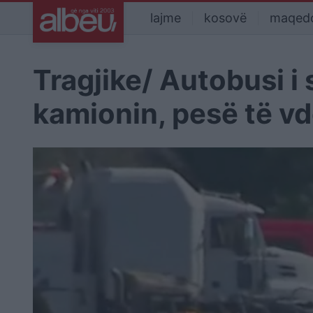
lajme
kosovë
maqed
Tragjike/ Autobusi i
kamionin, pesë të vd