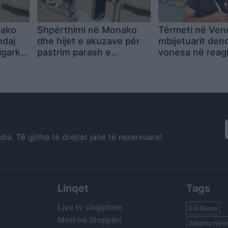
nako
Shpërthimi në Monako
Tërmeti në Vene
ndaj
dhe hijet e akuzave për
mbijetuarit den
igarkut
pastrim parash e
vonesa në reag
me
ndryshim shtetësie, kush
braktisëm nën r
 parash
është Vadim Ermolaev,
tësie
oligarku ukrainas i
plagosur
a. Të gjitha të drejtat janë të rezervuara!
Linqet
Tags
Live tv shqiptare
Edi Rama
Moti në Shqipëri
Albania New