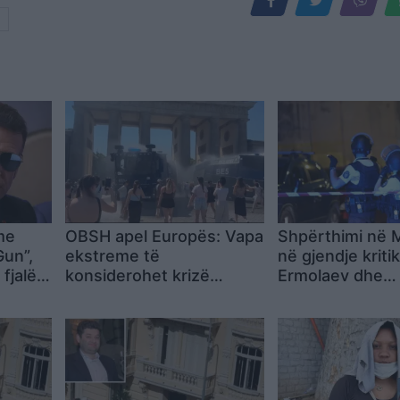
me
OBSH apel Europës: Vapa
Shpërthimi në 
Gun”,
ekstreme të
në gjendje kriti
 fjalë
konsiderohet krizë
Ermolaev dhe
tësim
shëndetësore, jo situatë
bashkëshorten, 
e zakonshme
dyshuari ikën dr
Francës