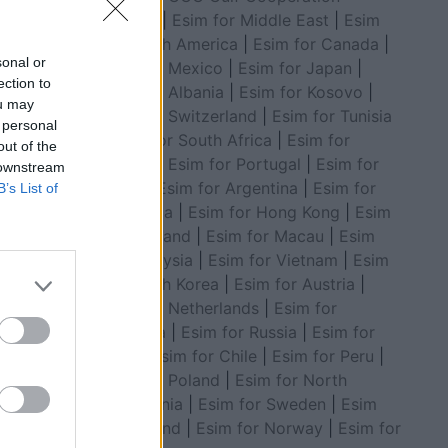
Council
|
Esim for Middle East
|
Esim
for South America
|
Esim for Canada
|
sonal or
Esim for Mexico
|
Esim for Japan
|
ection to
Esim for Albania
|
Esim for Kosovo
|
ou may
Esim for Switzerland
|
Esim for Tunisia
 personal
|
Esim for South Africa
|
Esim for
out of the
Algeria
|
Esim for Portugal
|
Esim for
 downstream
Brazil
|
Esim for Argentina
|
Esim for
B’s List of
Colombia
|
Esim for Hong Kong
|
Esim
for Thailand
|
Esim for Macau
|
Esim
for Malaysia
|
Esim for Vietnam
|
Esim
for South Korea
|
Esim for Austria
|
Esim for Netherlands
|
Esim for
Australia
|
Esim for Russia
|
Esim for
India
|
Esim for Chile
|
Esim for Peru
|
Esim for Poland
|
Esim for North
Macedonia
|
Esim for Sweden
|
Esim
for Finland
|
Esim for Norway
|
Esim for