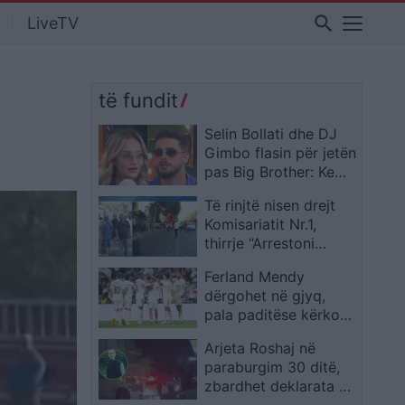
search
LiveTV
të fundit
Selin Bollati dhe DJ
Gimbo flasin për jetën
pas Big Brother: Kemi
projekte të reja
Të rinjtë nisen drejt
Komisariatit Nr.1,
thirrje “Arrestoni
Ramën” gjatë
Ferland Mendy
marshimit nga
dërgohet në gjyq,
Drejtoria e Policisë
pala paditëse kërkon
Tiranë
gjashtë muaj burg
Arjeta Roshaj në
paraburgim 30 ditë,
zbardhet deklarata e
saj për vrasjen e 32-