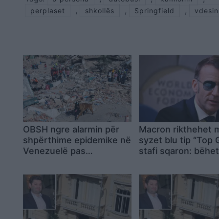
,
,
,
perplaset
shkollës
Springfield
vdesin
OBSH ngre alarmin për
Macron rikthehet 
shpërthime epidemike në
syzet blu tip “Top 
Venezuelë pas
stafi sqaron: bëhet
tërmeteve, mes spitaleve
për të njëjtin shqe
të tejmbushura dhe
mijëra personave të
zhdukur