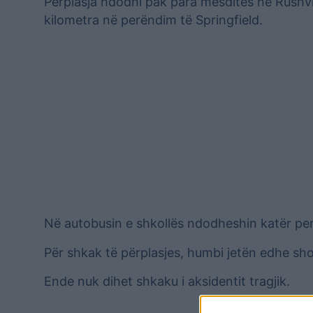
Përplasja ndodhi pak para mesditës në Rushvi
kilometra në perëndim të Springfield.
Në autobusin e shkollës ndodheshin katër pers
Për shkak të përplasjes, humbi jetën edhe shof
Ende nuk dihet shkaku i aksidentit tragjik.