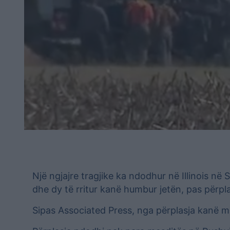
Një ngjajre tragjike ka ndodhur në Illinois në 
dhe dy të rritur kanë humbur jetën, pas përpla
Sipas Associated Press, nga përplasja kanë ma