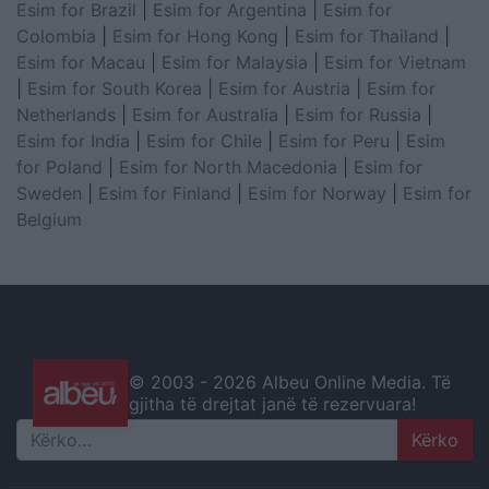
Esim for Brazil
|
Esim for Argentina
|
Esim for
Colombia
|
Esim for Hong Kong
|
Esim for Thailand
|
Esim for Macau
|
Esim for Malaysia
|
Esim for Vietnam
|
Esim for South Korea
|
Esim for Austria
|
Esim for
Netherlands
|
Esim for Australia
|
Esim for Russia
|
Esim for India
|
Esim for Chile
|
Esim for Peru
|
Esim
for Poland
|
Esim for North Macedonia
|
Esim for
Sweden
|
Esim for Finland
|
Esim for Norway
|
Esim for
Belgium
© 2003 -
2026 Albeu Online Media. Të
gjitha të drejtat janë të rezervuara!
Search