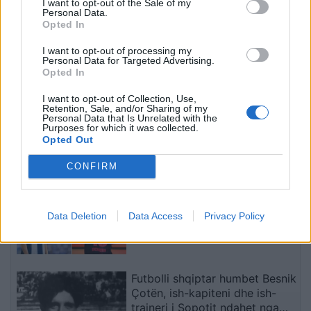
I want to opt-out of the Sale of my
Personal Data.
Opted In
I want to opt-out of processing my
Personal Data for Targeted Advertising.
Opted In
I want to opt-out of Collection, Use,
Dita e 67-të e protestës,
“Projekti i Durrësit është
Retention, Sale, and/or Sharing of my
qytetari akuzon Ramën:
bllokuar”/ Këlliçi rendit
Personal Data that Is Unrelated with the
Purposes for which it was collected.
Shqipëria ka humbur
dështimet e Ramës: Kriza
Opted Out
drejtimin
po prek investimet,
Aeroportin e Vlorës do ta
të fundit
CONFIRM
paguajnë taksapaguesit
Shqetësim për talentin
gjerman, Kennet Eichhorn
Data Deletion
Data Access
Privacy Policy
ndërpret përkohësisht
karrierën për arsye
shëndetësore
Futbolli shqiptar humbet Besnik
Çotën, ish-kapiteni dhe ish-
trajneri i Sopotit ndahet nga