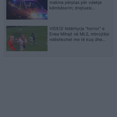
makina përplas për vdekje
këmbësorin; drejtuesi
shoqërohet në polici
VIDEO/ Ndërhyrja “horror” e
Enea Mihajt në MLS, mbrojtësi
ndëshkohet me të kuq dhe
gjobë