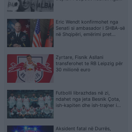
jeta në moshën 56-vjeçare
Eric Wendt konfirmohet nga
Senati si ambasador i SHBA-së
në Shqipëri, emërimi pret
firmën e Trump
Zyrtare, Fisnik Asllani
transferohet te RB Leipzig për
30 milionë euro
Futbolli librazhdas në zi,
ndahet nga jeta Besnik Çota,
ish-kapiten dhe ish-trajner i
Sopotit
Aksident fatal në Durrës,