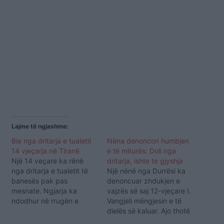
Lajme të ngjashme:
Bie nga dritarja e tualetit
Nëna denoncon humbjen
14 vjeçarja në Tiranë
e të miturës: Doli nga
Një 14 veçare ka rënë
dritarja, ishte te gjyshja
nga dritarja e tualetit të
Një nënë nga Durrësi ka
banesës pak pas
denoncuar zhdukjen e
mesnate. Ngjarja ka
vajzës së saj 12-vjeçare I.
ndodhur në rrugën e
Vangjeli mëngjesin e të
"Durrësit", në kryeqytet.
dielës së kaluar. Ajo thotë
Grupi hetimor dhe
se vajza e saj është