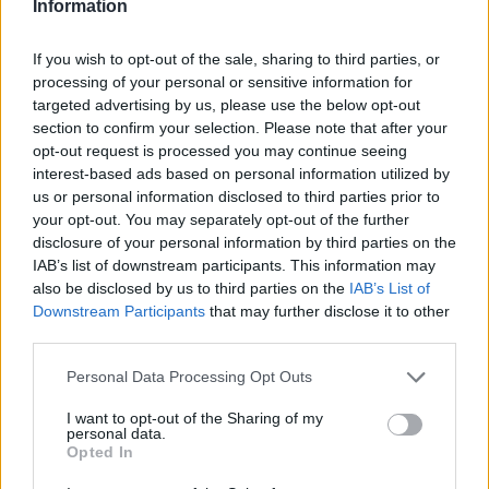
Information
If you wish to opt-out of the sale, sharing to third parties, or
processing of your personal or sensitive information for
targeted advertising by us, please use the below opt-out
section to confirm your selection. Please note that after your
Flakët përhapen me
Pedagogët në shërbim të
opt-out request is processed you may continue seeing
shpejtësi në Pocest të
regjimit! Apeli i aktivistes
interest-based ads based on personal information utilized by
Dibrës, disa banesa në
nga protesta: Të
us or personal information disclosed to third parties prior to
rrezik
bashkohemi për
your opt-out. You may separately opt-out of the further
Shqipërinë që meritojmë
disclosure of your personal information by third parties on the
IAB’s list of downstream participants. This information may
also be disclosed by us to third parties on the
IAB’s List of
Downstream Participants
that may further disclose it to other
third parties.
Personal Data Processing Opt Outs
VIDEO/Me këtë gol, a ia
Ronela Hajati ‘shpërthen’
rrezikon Talisca vendin në
ndaj komenteve negative:
I want to opt-out of the Sharing of my
personal data.
sulm Vedat Muriqit?!
Të vjen turp t’i lexosh, jo
Opted In
më t’i shkruash