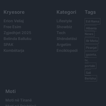
Kryesore
Kategori
Tags
Erion Veliaj
Lifestyle
Edi Rama
Free Esim
Showbiz
Albania
Zgjedhjet 2025
Tech
News
Belinda Balluku
Shëndetësi
Ilir Meta
SPAK
Argetim
Piranjat
Kombëtarja
Enciklopedi
gazeta,
tv,
portale
Sali
Berisha
Moti
Moti në Tiranë
Moti në Prishtinë