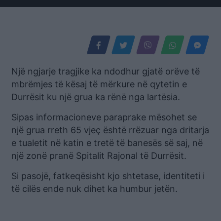
Një ngjarje tragjike ka ndodhur gjatë orëve të
mbrëmjes të kësaj të mërkure në qytetin e
Durrësit ku një grua ka rënë nga lartësia.
Sipas informacioneve paraprake mësohet se
një grua rreth 65 vjeç është rrëzuar nga dritarja
e tualetit në katin e tretë të banesës së saj, në
një zonë pranë Spitalit Rajonal të Durrësit.
Si pasojë, fatkeqësisht kjo shtetase, identiteti i
të cilës ende nuk dihet ka humbur jetën.