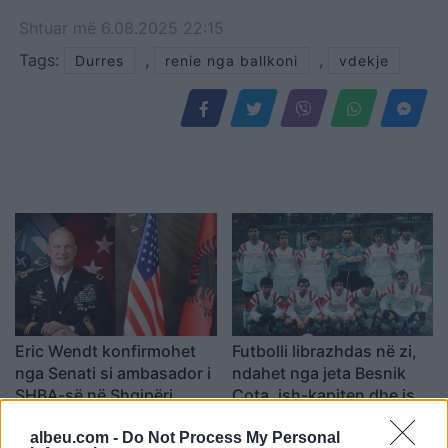
Shtuar
më
6.08.2025 22:15
Tags:
,
,
Durres
renie nga ballkoni
vdekje
Eric Wendt konfirmohet
Futbolli librazhdas në zi,
nga Senati si ambasador i
ndahet nga jeta Besnik
SHBA-së në Shqipëri,
Çota, ish-kapiten dhe ish-
emërimi pret firmën e
trajner i Sopotit
albeu.com -
Do Not Process My Personal
Trump