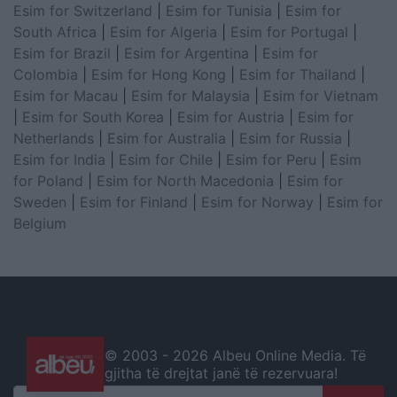
Esim for Switzerland
|
Esim for Tunisia
|
Esim for
South Africa
|
Esim for Algeria
|
Esim for Portugal
|
Esim for Brazil
|
Esim for Argentina
|
Esim for
Colombia
|
Esim for Hong Kong
|
Esim for Thailand
|
Esim for Macau
|
Esim for Malaysia
|
Esim for Vietnam
|
Esim for South Korea
|
Esim for Austria
|
Esim for
Netherlands
|
Esim for Australia
|
Esim for Russia
|
Esim for India
|
Esim for Chile
|
Esim for Peru
|
Esim
for Poland
|
Esim for North Macedonia
|
Esim for
Sweden
|
Esim for Finland
|
Esim for Norway
|
Esim for
Belgium
© 2003 -
2026 Albeu Online Media. Të
gjitha të drejtat janë të rezervuara!