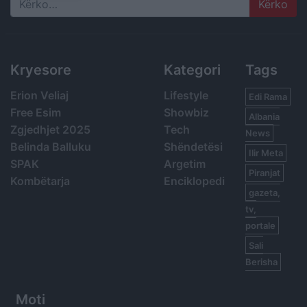
Search
Kryesore
Kategori
Tags
Erion Veliaj
Lifestyle
Edi Rama
Free Esim
Showbiz
Albania
Zgjedhjet 2025
Tech
News
Belinda Balluku
Shëndetësi
Ilir Meta
SPAK
Argetim
Piranjat
Kombëtarja
Enciklopedi
gazeta,
tv,
portale
Sali
Berisha
Moti