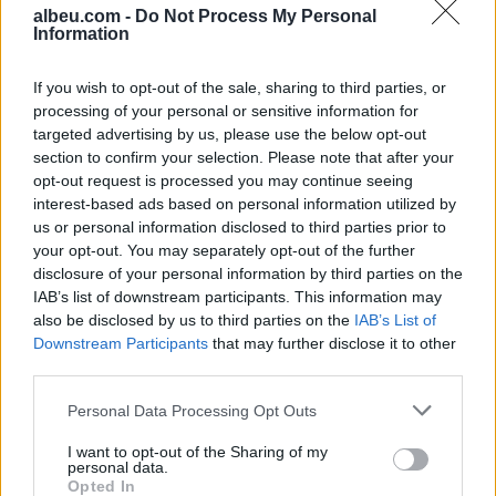
albeu.com -
Do Not Process My Personal
Information
Haxhiu: Nënshkrimet e 40
deputetëve nuk iu protokolluan
If you wish to opt-out of the sale, sharing to third parties, or
Avni Deharit
processing of your personal or sensitive information for
targeted advertising by us, please use the below opt-out
section to confirm your selection. Please note that after your
Rusia goditet nga një sulm i
opt-out request is processed you may continue seeing
gjerë me dronë ukrainas,
interest-based ads based on personal information utilized by
përfshihet nga flakët rafineria
us or personal information disclosed to third parties prior to
dhe plagosen 5 persona
your opt-out. You may separately opt-out of the further
disclosure of your personal information by third parties on the
IAB’s list of downstream participants. This information may
also be disclosed by us to third parties on the
IAB’s List of
Downstream Participants
that may further disclose it to other
third parties.
Personal Data Processing Opt Outs
I want to opt-out of the Sharing of my
personal data.
Opted In