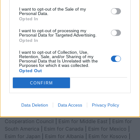
I want to opt-out of the Sale of my
Personal Data.
Opted In
I want to opt-out of processing my
Personal Data for Targeted Advertising.
Opted In
I want to opt-out of Collection, Use,
Retention, Sale, and/or Sharing of my
Esim for Global
|
Esim for Europe
|
Esim for Caribbean
Personal Data that Is Unrelated with the
Purposes for which it was collected.
|
Esim for USA
|
Esim for Italy
|
Esim for Spain
|
Esim
Opted Out
for Turkey
|
Esim for Germany
|
Esim for Greece
|
Esim
CONFIRM
for Asia
|
Esim for World Cup 2026
|
Esim for Saudi
Arabia
|
Esim for Egypt
|
Esim for United Arab
Emirates
|
Esim for Balkans
|
Esim for Morocco
|
Esim
Data Deletion
Data Access
Privacy Policy
for China
|
Esim for United Kingdom
|
Esim for Africa
|
Esim for Latin America
|
Esim for GCC Gulf
Cooperation Council
|
Esim for Middle East
|
Esim for
South America
|
Esim for Canada
|
Esim for Mexico
|
Esim for Japan
|
Esim for Albania
|
Esim for Kosovo
|