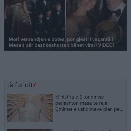
Mori vëmendjen e botës, por gjesti i veçantë i
Messit për bashkëshorten bëhet viral (VIDEO)
të fundit
Ministria e Ekonomisë
përjashton masa të reja:
Çmimet e ushqimeve bien për
të dytin muaj radhazi