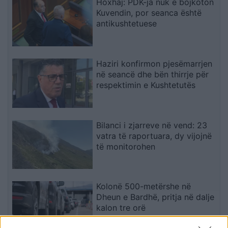
Hoxhaj: PDK-ja nuk e bojkoton
Kuvendin, por seanca është
antikushtetuese
Haziri konfirmon pjesëmarrjen
në seancë dhe bën thirrje për
respektimin e Kushtetutës
Bilanci i zjarreve në vend: 23
vatra të raportuara, dy vijojnë
të monitorohen
Kolonë 500-metërshe në
Dheun e Bardhë, pritja në dalje
kalon tre orë