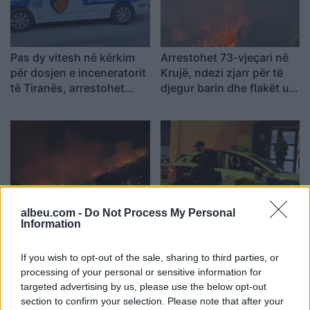
Pas dy vitesh në kërkim
Arrestohet 73-vjeçari në
për dosjen e inceneratorit
Krujë, ndezi zjarr për të
të Tiranës, arrestohet
djegur barin dhe flakët u
Renardo Nallbani në
përhapën drejt malit
Palasë
albeu.com -
Do Not Process My Personal
Zjarri në Krujë përhapet
Arrestohet pranë banesës
Information
më tej, evakuohen
i dyshuari për vrasjen e
banorët e Barabit–Lluban,
20-vjeçarit në Korçë
If you wish to opt-out of the sale, sharing to third parties, or
raportohen shpërthime
processing of your personal or sensitive information for
armatimesh
targeted advertising by us, please use the below opt-out
section to confirm your selection. Please note that after your