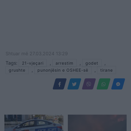
Shtuar
më
27.03.2024 13:29
Tags:
,
,
,
21-vjeçari
arrestim
godet
,
,
grushte
punonjësin e OSHEE-së
tirane