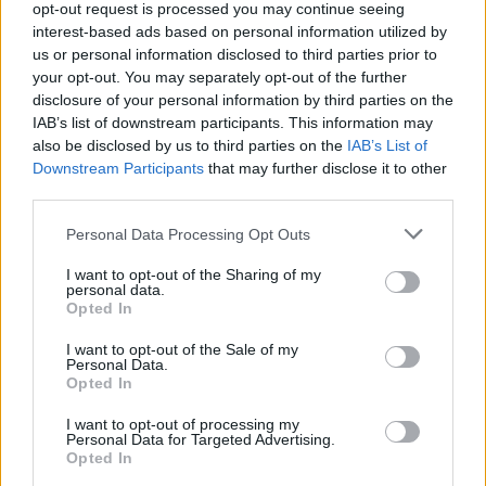
opt-out request is processed you may continue seeing
interest-based ads based on personal information utilized by
us or personal information disclosed to third parties prior to
your opt-out. You may separately opt-out of the further
disclosure of your personal information by third parties on the
Ankaraja u kërkon
Përfundon pas 4 orësh
IAB’s list of downstream participants. This information may
Moskës dhe Kievit
protesta kundër klasës
also be disclosed by us to third parties on the
IAB’s List of
armëpushim në Detin e Zi
politike: “Nesër më
Downstream Participants
that may further disclose it to other
shumë!”
third parties.
Personal Data Processing Opt Outs
I want to opt-out of the Sharing of my
personal data.
Opted In
Dita e nëntë e protestës
Protestuesit vijojnë
I want to opt-out of the Sale of my
Personal Data.
në Divjakë, banorët djegin
marshimin pa u ndalur:
Opted In
teserat e PS-së dhe
Shqipëria e rinisë, jo e
kundërshtojnë bashkimin
partisë!
I want to opt-out of processing my
Personal Data for Targeted Advertising.
me Lushnjën
të fundit
Opted In