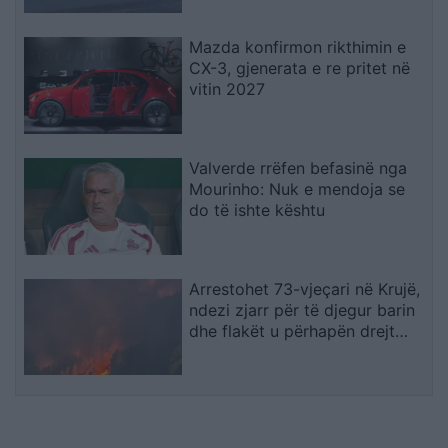
Mazda konfirmon rikthimin e
CX-3, gjenerata e re pritet në
vitin 2027
Valverde rrëfen befasinë nga
Mourinho: Nuk e mendoja se
do të ishte kështu
Arrestohet 73-vjeçari në Krujë,
ndezi zjarr për të djegur barin
dhe flakët u përhapën drejt
malit