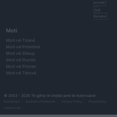
portale
Sali
Berisha
Moti
Moti në Tiranë
Moti në Prishtinë
Moti në Shkup
Moti në Durrës
Moti në Prizren
Moti në Tetovë
© 2003 -
2026 Të gjitha të drejtat janë të rezervuara!
Kontaktoni
Kushtet e Përdorimit
Privacy Policy
Powered by:
orihost.com