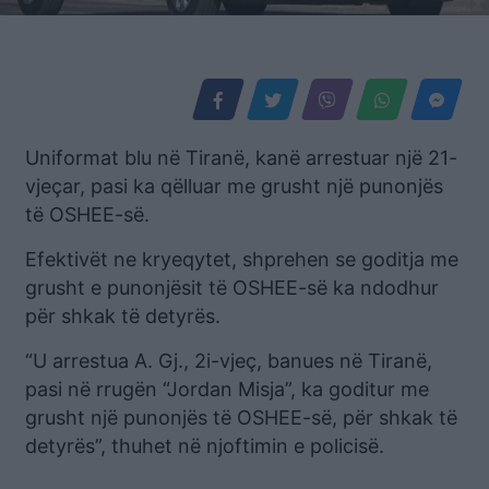
Uniformat blu në Tiranë, kanë arrestuar një 21-
vjeçar, pasi ka qëlluar me grusht një punonjës
të OSHEE-së.
Efektivët ne kryeqytet, shprehen se goditja me
grusht e punonjësit të OSHEE-së ka ndodhur
për shkak të detyrës.
“U arrestua A. Gj., 2i-vjeç, banues në Tiranë,
pasi në rrugën “Jordan Misja”, ka goditur me
grusht një punonjës të OSHEE-së, për shkak të
detyrës”, thuhet në njoftimin e policisë.