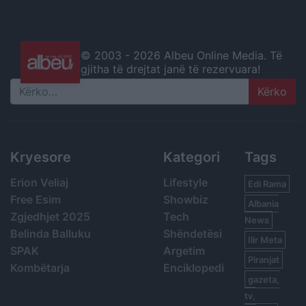
© 2003 -
2026 Albeu Online Media. Të
gjitha të drejtat janë të rezervuara!
Search
Kryesore
Kategori
Tags
Erion Veliaj
Lifestyle
Edi Rama
Free Esim
Showbiz
Albania
Zgjedhjet 2025
Tech
News
Belinda Balluku
Shëndetësi
Ilir Meta
SPAK
Argetim
Piranjat
Kombëtarja
Enciklopedi
gazeta,
tv,