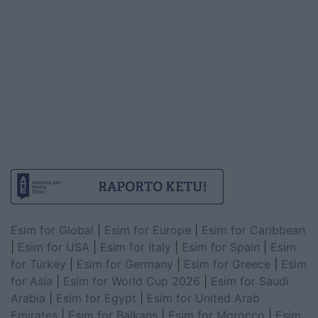
Esim for Global
|
Esim for Europe
|
Esim for Caribbean
|
Esim for USA
|
Esim for Italy
|
Esim for Spain
|
Esim
for Turkey
|
Esim for Germany
|
Esim for Greece
|
Esim
for Asia
|
Esim for World Cup 2026
|
Esim for Saudi
Arabia
|
Esim for Egypt
|
Esim for United Arab
Emirates
|
Esim for Balkans
|
Esim for Morocco
|
Esim