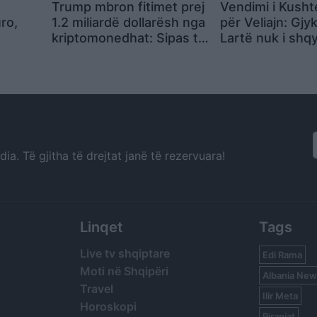
Trump mbron fitimet prej
Vendimi i Kush
ro,
1.2 miliardë dollarësh nga
për Veliajn: Gjy
kriptomonedhat: Sipas tij,
Lartë nuk i shqy
rritja e tregut po sjell
veçmas të gjith
ikanët
përfitime për të gjithë
pretendimet e p
etimet
në rekurs
a. Të gjitha të drejtat janë të rezervuara!
Linqet
Tags
Live tv shqiptare
Edi Rama
Moti në Shqipëri
Albania New
Travel
Ilir Meta
Horoskopi
Piranjat