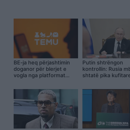
BE-ja heq përjashtimin
Putin shtrëngon
doganor për blerjet e
kontrollin: Rusia mb
vogla nga platformat
shtatë pika kufita
kineze
BE-në, arsyet mbe
paqarta