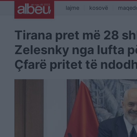
lajme
kosovë
maqed
Tirana pret më 28 sh
Zelesnky nga lufta p
Çfarë pritet të ndod