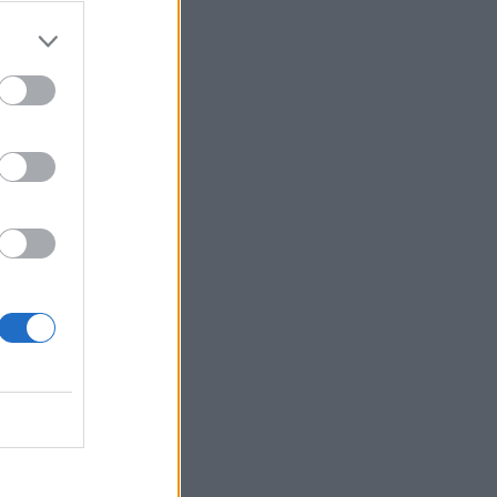
Belgium
esë
ruga
 Ursula
 Tiranë
,