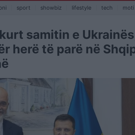
oni
sport
showbiz
lifestyle
tech
moti
kurt samitin e Ukrainës
ër herë të parë në Shqip
hë