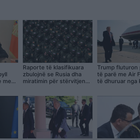
Raporte të klasifikuara
Trump fluturon 
yll
zbulojnë se Rusia dha
të parë me Air 
re me
miratimin për stërvitjen
të dhuruar nga K
ten të
sekrete ushtarake në
quan “vërtet
Kinë
mbresëlënës” d
se SHBA nuk do
ndërtonte dot nj