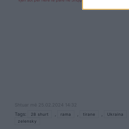
Shtuar
më
25.02.2024 14:32
Tags:
,
,
,
28 shurt
rama
tirane
Ukraina
zelensky