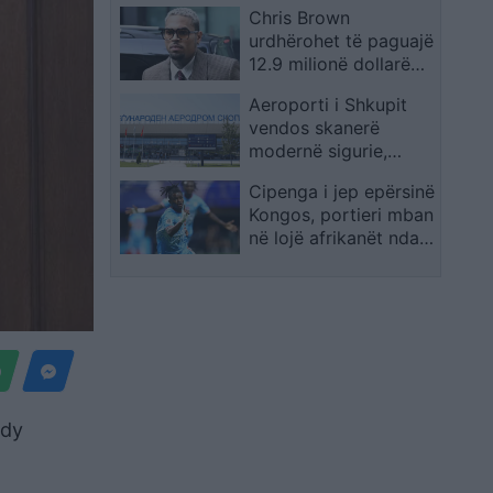
Chris Brown
“vërtet mbresëlënës”
urdhërohet të paguajë
dhe thotë se SHBA
12.9 milionë dollarë
nuk do të ndërtonte
pasi qeni i tij sulmoi
dot një të tillë
Aeroporti i Shkupit
pastruesen e shtëpisë:
vendos skanerë
“E bleva për arsye
modernë sigurie,
sigurie”
pajisjet elektronike
Cipenga i jep epërsinë
nuk do të nxirren më
Kongos, portieri mban
nga çantat
në lojë afrikanët ndaj
Anglisë
 dy