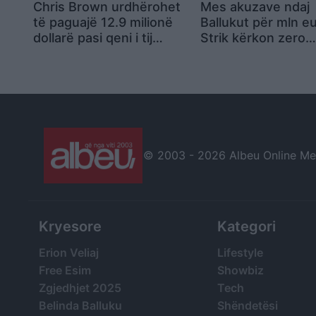
Chris Brown urdhërohet
Mes akuzave ndaj
të paguajë 12.9 milionë
Ballukut për mln eu
dollarë pasi qeni i tij
Strik kërkon zero
sulmoi pastruesen e
tolerancë ndaj
shtëpisë: “E bleva për
korrupsionit: Polit
arsye sigurie”
të mos pengojnë h
© 2003 -
2026 Albeu Online Medi
Kryesore
Kategori
Erion Veliaj
Lifestyle
Free Esim
Showbiz
Zgjedhjet 2025
Tech
Belinda Balluku
Shëndetësi