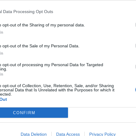
l Data Processing Opt Outs
 samit, atë të Ballkanit Perëndimor ku do të marrin pj
o opt-out of the Sharing of my personal data.
In
itjes ekonomike për vendet e Ballkanit Perëndimor dhe r
të e pranishme edhe presidentja e Komisionit Europian,
o opt-out of the Sale of my Personal Data.
In
to opt-out of processing my Personal Data for Targeted
ing.
In
o opt-out of Collection, Use, Retention, Sale, and/or Sharing
ersonal Data that Is Unrelated with the Purposes for which it
lected.
Out
CONFIRM
a kur do të mbahet Samiti i
Çfarë do të ndodhë për dy ditë në
Data Deletion
Data Access
Privacy Policy
Tiranë, i pranishëm Zelensky
nga vizita e Zelenskyt në Shqipëri