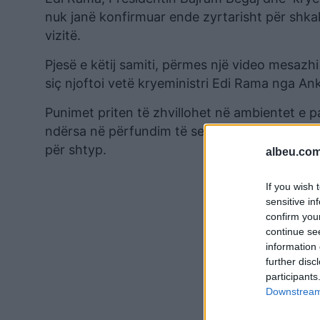
nuk janë konfirmuar ende zyrtarisht për shkak të
vizitë.
Pjesë e këtij samiti, përmes një video mesazh
siç njoftoi vetë kryeministri Edi Rama nga An
Punimet priten të zhvillohet në ambientet e p
ndërsa në përfundim të sesioneve të mbyllur
për shtyp.
albeu.com
If you wish 
sensitive in
confirm you
continue se
information 
further disc
participants
Downstream 