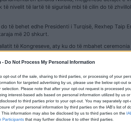
 nivelit të lartë të sigurisë mbi të cilin do të zhvillo
i do të behet edhe Presidenti i Turqisë, Rexhep Taip 
karaja më 20 shkurt.
allatit të Kongreseve, aty ku do të mbahet ceremonia 
a për mediat do të ketë edhe një konferencë e përba
 -
Do Not Process My Personal Information
to opt-out of the sale, sharing to third parties, or processing of your per
formation for targeted advertising by us, please use the below opt-out s
r selection. Please note that after your opt-out request is processed y
eing interest-based ads based on personal information utilized by us or
disclosed to third parties prior to your opt-out. You may separately opt-
losure of your personal information by third parties on the IAB’s list of
. This information may also be disclosed by us to third parties on the
IA
Participants
that may further disclose it to other third parties.