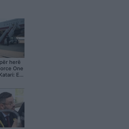
për herë
Force One
atari: E
he thotë
 të
ë të tillë