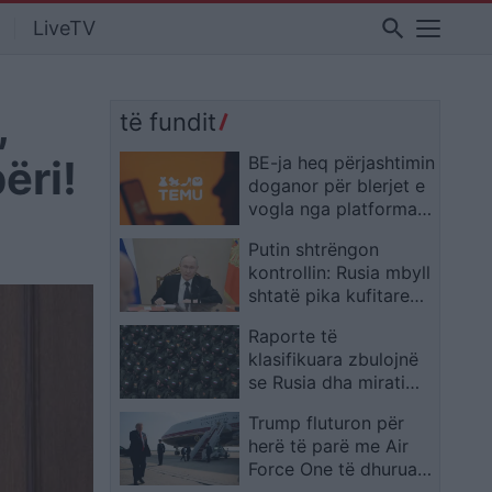
search
LiveTV
,
të fundit
ëri!
BE-ja heq përjashtimin
doganor për blerjet e
vogla nga platformat
kineze
Putin shtrëngon
kontrollin: Rusia mbyll
shtatë pika kufitare
me BE-në, arsyet
Raporte të
mbeten të paqarta
klasifikuara zbulojnë
se Rusia dha miratimin
për stërvitjen sekrete
Trump fluturon për
ushtarake në Kinë
herë të parë me Air
Force One të dhuruar
nga Katari: E quan