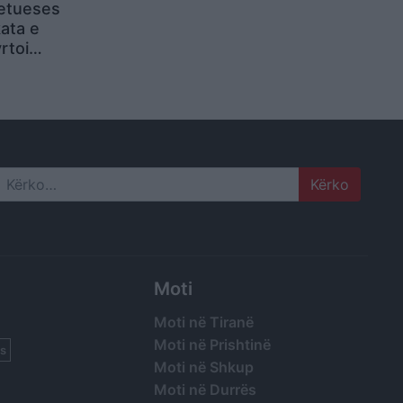
tetueses
kata e
rtoi
a
araqitura
Search
Moti
Moti në Tiranë
Moti në Prishtinë
s
Moti në Shkup
Moti në Durrës