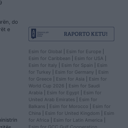
9
urën, do
rët e
Esim for Global
|
Esim for Europe
|
Esim for Caribbean
|
Esim for USA
|
Esim for Italy
|
Esim for Spain
|
Esim
for Turkey
|
Esim for Germany
|
Esim
for Greece
|
Esim for Asia
|
Esim for
World Cup 2026
|
Esim for Saudi
Arabia
|
Esim for Egypt
|
Esim for
United Arab Emirates
|
Esim for
Balkans
|
Esim for Morocco
|
Esim for
China
|
Esim for United Kingdom
|
Esim
inistrin
for Africa
|
Esim for Latin America
|
Esim for GCC Gulf Cooperation
zitës,