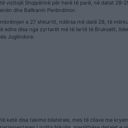
të vizitojë Shqipërinë për herë të parë, në datat 28-2
ainën dhe Ballkanin Perëndimor.
në mbrëmjen e 27 shkurtit, ndërsa më datë 28, të mërk
 edhe disa nga zyrtarët më të lartë të Brukselit, lide
ës Juglindore.
 të ketë disa takime bilaterale, mes të cilave me kryem
rlamentaren Lindita Nikolla, megjithëse detajet e vi