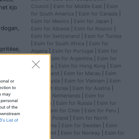
Council
|
Esim for Middle East
|
Esim
het kjo
for South America
|
Esim for Canada
|
Esim for Mexico
|
Esim for Japan
|
Erdogan,
Esim for Albania
|
Esim for Kosovo
|
Esim for Switzerland
|
Esim for Tunisia
|
Esim for South Africa
|
Esim for
pritëse,
Algeria
|
Esim for Portugal
|
Esim for
shkët
Brazil
|
Esim for Argentina
|
Esim for
Colombia
|
Esim for Hong Kong
|
Esim
for Thailand
|
Esim for Macau
|
Esim
for Malaysia
|
Esim for Vietnam
|
Esim
sonal or
for South Korea
|
Esim for Austria
|
ection to
ou may
Esim for Netherlands
|
Esim for
 personal
Australia
|
Esim for Russia
|
Esim for
out of the
India
|
Esim for Chile
|
Esim for Peru
|
 downstream
Esim for Poland
|
Esim for North
B’s List of
Macedonia
|
Esim for Sweden
|
Esim
for Finland
|
Esim for Norway
|
Esim for