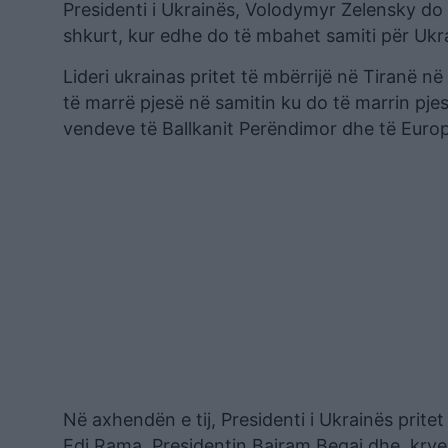
Presidenti i Ukrainës, Volodymyr Zelensky do 
shkurt, kur edhe do të mbahet samiti për Ukr
Lideri ukrainas pritet të mbërrijë në Tiranë 
të marrë pjesë në samitin ku do të marrin pjesë
vendeve të Ballkanit Perëndimor dhe të Europ
Në axhendën e tij, Presidenti i Ukrainës pritet
Edi Rama, Presidentin Bajram Begaj dhe kryepa