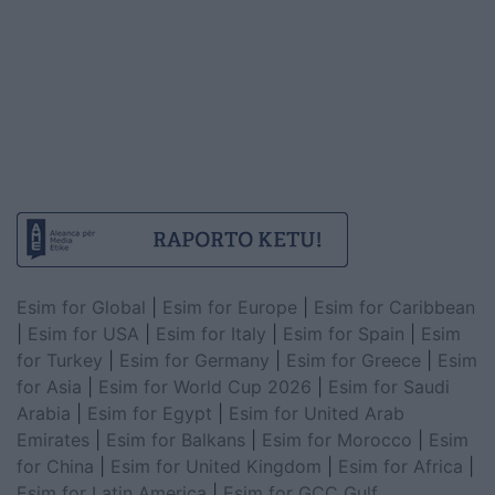
Esim for Global
|
Esim for Europe
|
Esim for Caribbean
|
Esim for USA
|
Esim for Italy
|
Esim for Spain
|
Esim
for Turkey
|
Esim for Germany
|
Esim for Greece
|
Esim
for Asia
|
Esim for World Cup 2026
|
Esim for Saudi
Arabia
|
Esim for Egypt
|
Esim for United Arab
Emirates
|
Esim for Balkans
|
Esim for Morocco
|
Esim
for China
|
Esim for United Kingdom
|
Esim for Africa
|
Esim for Latin America
|
Esim for GCC Gulf