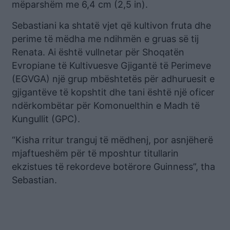
mëparshëm me 6,4 cm (2,5 in).
Sebastiani ka shtatë vjet që kultivon fruta dhe
perime të mëdha me ndihmën e gruas së tij
Renata. Ai është vullnetar për Shoqatën
Evropiane të Kultivuesve Gjigantë të Perimeve
(EGVGA) një grup mbështetës për adhuruesit e
gjigantëve të kopshtit dhe tani është një oficer
ndërkombëtar për Komonuelthin e Madh të
Kungullit (GPC).
“Kisha rritur tranguj të mëdhenj, por asnjëherë
mjaftueshëm për të mposhtur titullarin
ekzistues të rekordeve botërore Guinness”, tha
Sebastian.