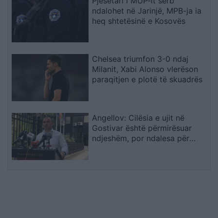
Pjesëtari i MUP-it serb
ndalohet në Jarinjë, MPB-ja ia
heq shtetësinë e Kosovës
Chelsea triumfon 3-0 ndaj
Milanit, Xabi Alonso vlerëson
paraqitjen e plotë të skuadrës
Angellov: Cilësia e ujit në
Gostivar është përmirësuar
ndjeshëm, por ndalesa për
konsum mbetet në fuqi