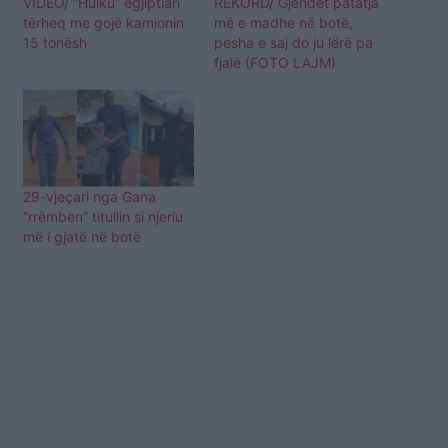
VIDEO/ “Hulku” egjiptian
REKORD/ Gjendet patatja
tërheq me gojë kamionin
më e madhe në botë,
15 tonësh
pesha e saj do ju lërë pa
fjalë (FOTO LAJM)
29-vjeçari nga Gana
“rrëmben” titullin si njeriu
më i gjatë në botë