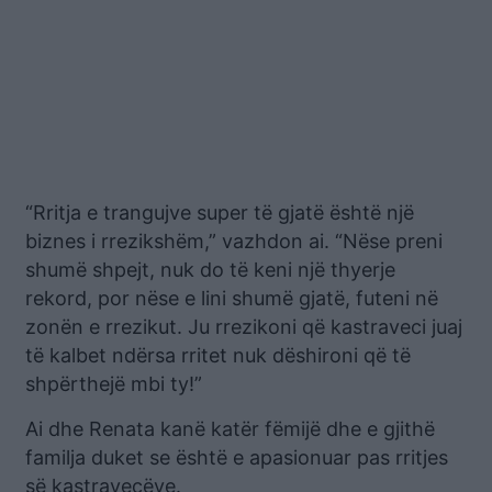
“Rritja e trangujve super të gjatë është një
biznes i rrezikshëm,” vazhdon ai. “Nëse preni
shumë shpejt, nuk do të keni një thyerje
rekord, por nëse e lini shumë gjatë, futeni në
zonën e rrezikut. Ju rrezikoni që kastraveci juaj
të kalbet ndërsa rritet nuk dëshironi që të
shpërthejë mbi ty!”
Ai dhe Renata kanë katër fëmijë dhe e gjithë
familja duket se është e apasionuar pas rritjes
së kastravecëve.