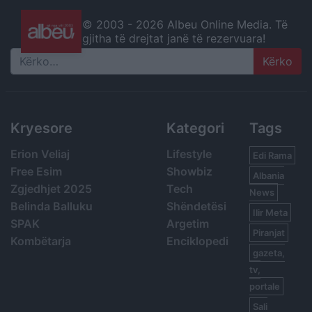
© 2003 -
2026 Albeu Online Media. Të
gjitha të drejtat janë të rezervuara!
Search
Kryesore
Kategori
Tags
Erion Veliaj
Lifestyle
Edi Rama
Free Esim
Showbiz
Albania
Zgjedhjet 2025
Tech
News
Belinda Balluku
Shëndetësi
Ilir Meta
SPAK
Argetim
Piranjat
Kombëtarja
Enciklopedi
gazeta,
tv,
portale
Sali