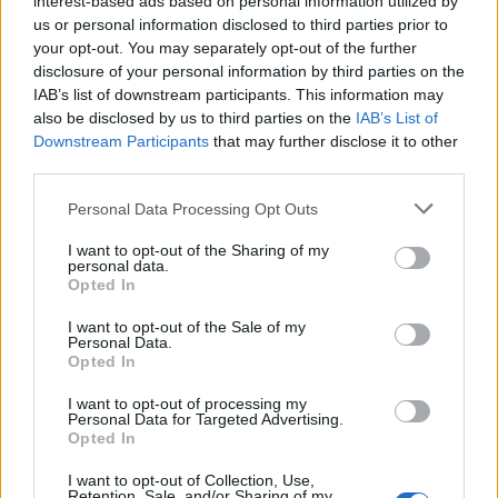
interest-based ads based on personal information utilized by
us or personal information disclosed to third parties prior to
FOTO/ Gjesti përqafime të
Disa fakte që nuk i dini
your opt-out. You may separately opt-out of the further
ngrohta me ish-banoren e
mbi bakllavanë
disclosure of your personal information by third parties on the
Big Brother Vip
IAB’s list of downstream participants. This information may
also be disclosed by us to third parties on the
IAB’s List of
Downstream Participants
that may further disclose it to other
third parties.
Personal Data Processing Opt Outs
I want to opt-out of the Sharing of my
personal data.
Opted In
LISTA/ Njihuni me 7 vende
Çfarë sjell Hëna e Plotë në
dhe 7 ushqime
jetën dashurore të secilës
I want to opt-out of the Sale of my
Personal Data.
tradicionale për festat e
shenjë të zodiakut
Opted In
fund vitit
I want to opt-out of processing my
Personal Data for Targeted Advertising.
Opted In
I want to opt-out of Collection, Use,
Retention, Sale, and/or Sharing of my