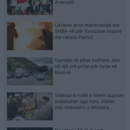
Arsenalit
Ukraina arrin marrëveshje me
SHBA-në për furnizime mujore
me raketa Patriot
Gjendja në pikat kufitare, deri
në një orë pritje për hyrje në
Kosovë
Videoja e rrallë e liderit suprem
publikohet nga Irani, mister
mbi shëndetin e Mojtaba
Khameneit