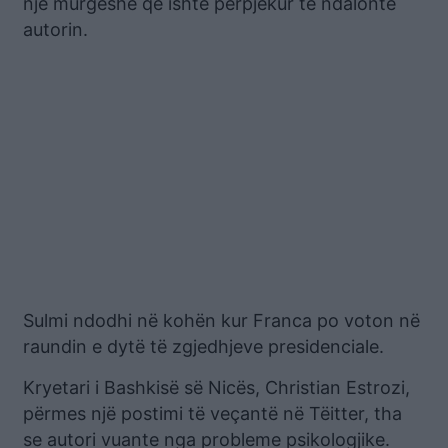
një murgeshë që ishte përpjekur të ndalonte
autorin.
Sulmi ndodhi në kohën kur Franca po voton në
raundin e dytë të zgjedhjeve presidenciale.
Kryetari i Bashkisë së Nicës, Christian Estrozi,
përmes një postimi të veçantë në Tëitter, tha
se autori vuante nga probleme psikologjike.