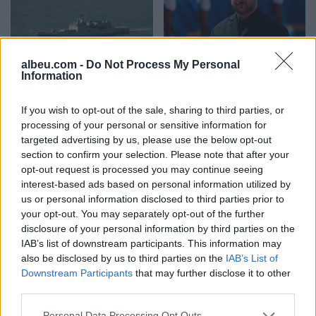
albeu.com -
Do Not Process My Personal
Ankaraja u kërkon
Zelensky paralajmëron:
Information
Moskës dhe Kievit
Rusia mund të presë deri
armëpushim në Detin e Zi
në 50 mijë trupa nga
If you wish to opt-out of the sale, sharing to third parties, or
Koreja e Veriut
processing of your personal or sensitive information for
targeted advertising by us, please use the below opt-out
section to confirm your selection. Please note that after your
opt-out request is processed you may continue seeing
interest-based ads based on personal information utilized by
us or personal information disclosed to third parties prior to
your opt-out. You may separately opt-out of the further
disclosure of your personal information by third parties on the
Senati konfirmon me
Sulmet ruse godasin
IAB’s list of downstream participants. This information may
rezultat të ngushtë ish-
zonat pranë Kievit, vriten
also be disclosed by us to third parties on the
IAB’s List of
avokatin e Trumpit si
tre persona, përfshirë një
Downstream Participants
that may further disclose it to other
Prokuror të Përgjithshëm
fëmijë
third parties.
të SHBA-së
Personal Data Processing Opt Outs