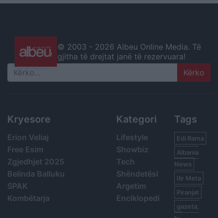
© 2003 -
2026 Albeu Online Media. Të
gjitha të drejtat janë të rezervuara!
Search
Kryesore
Kategori
Tags
Erion Veliaj
Lifestyle
Edi Rama
Free Esim
Showbiz
Albania
Zgjedhjet 2025
Tech
News
Belinda Balluku
Shëndetësi
Ilir Meta
SPAK
Argetim
Piranjat
Kombëtarja
Enciklopedi
gazeta,
tv,