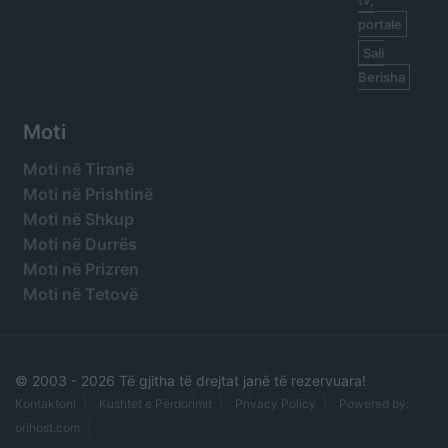
portale
Sali
Berisha
Moti
Moti në Tiranë
Moti në Prishtinë
Moti në Shkup
Moti në Durrës
Moti në Prizren
Moti në Tetovë
© 2003 -
2026 Të gjitha të drejtat janë të rezervuara!
Kontaktoni
Kushtet e Përdorimit
Privacy Policy
Powered by:
orihost.com