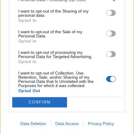
I want to opt-out of the Sharing of my
personal data.
Opted In
I want to opt-out of the Sale of my
Ukraina arrin marrëveshje
Videoja e rrallë e liderit
Personal Data.
me SHBA-në për furnizime
suprem publikohet nga
Opted In
mujore me raketa Patriot
Irani, mister mbi
shëndetin e Mojtaba
I want to opt-out of processing my
Personal Data for Targeted Advertising.
Khameneit
Opted In
I want to opt-out of Collection, Use,
Retention, Sale, and/or Sharing of my
Personal Data that Is Unrelated with the
Purposes for which it was collected.
Opted Out
Zelensky kërkon më
Zelensky pas takimit me
CONFIRM
shumë sisteme të
Vuçiçin: Ukraina nuk e
mbrojtjes ajrore: Raketa
ndryshon qëndrimin, nuk
që vjen drejt nesh vret
do ta njohë Kosovën
Data Deletion
Data Access
Privacy Policy
njerëz
të fundit