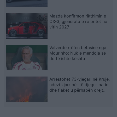
Nallbani në Palasë
Mazda konfirmon rikthimin e
CX-3, gjenerata e re pritet në
vitin 2027
Valverde rrëfen befasinë nga
Mourinho: Nuk e mendoja se
do të ishte kështu
Arrestohet 73-vjeçari në Krujë,
ndezi zjarr për të djegur barin
dhe flakët u përhapën drejt
malit