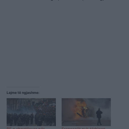
Lajme të ngjashme:
BE e shqetësuar për
Francezët nuk tërhiqen