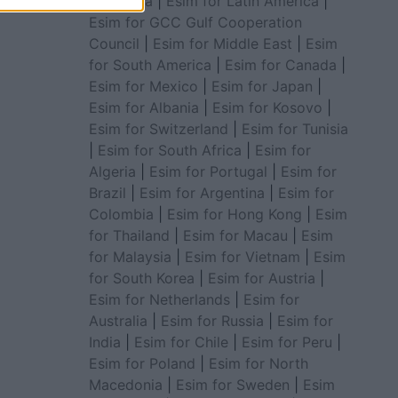
for Africa
|
Esim for Latin America
|
Esim for GCC Gulf Cooperation
Council
|
Esim for Middle East
|
Esim
for South America
|
Esim for Canada
|
Esim for Mexico
|
Esim for Japan
|
Esim for Albania
|
Esim for Kosovo
|
Esim for Switzerland
|
Esim for Tunisia
|
Esim for South Africa
|
Esim for
Algeria
|
Esim for Portugal
|
Esim for
Brazil
|
Esim for Argentina
|
Esim for
Colombia
|
Esim for Hong Kong
|
Esim
for Thailand
|
Esim for Macau
|
Esim
for Malaysia
|
Esim for Vietnam
|
Esim
for South Korea
|
Esim for Austria
|
Esim for Netherlands
|
Esim for
Australia
|
Esim for Russia
|
Esim for
India
|
Esim for Chile
|
Esim for Peru
|
Esim for Poland
|
Esim for North
Macedonia
|
Esim for Sweden
|
Esim