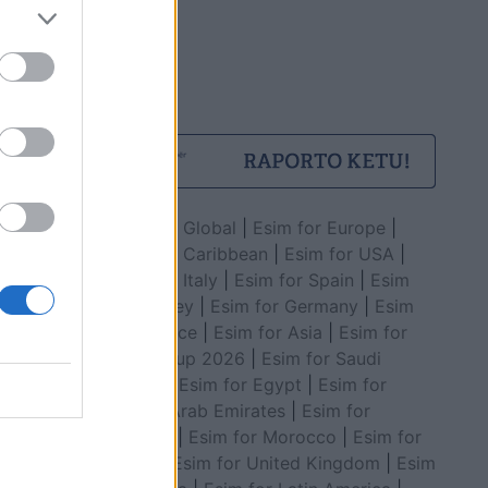
Esim for Global
|
Esim for Europe
|
Esim for Caribbean
|
Esim for USA
|
Esim for Italy
|
Esim for Spain
|
Esim
for Turkey
|
Esim for Germany
|
Esim
for Greece
|
Esim for Asia
|
Esim for
World Cup 2026
|
Esim for Saudi
Arabia
|
Esim for Egypt
|
Esim for
United Arab Emirates
|
Esim for
Balkans
|
Esim for Morocco
|
Esim for
China
|
Esim for United Kingdom
|
Esim