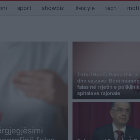
oni
sport
showbiz
lifestyle
tech
moti
Tetori Rozë/ Rama thirrje
dhe vajzave: Bëni mamog
falas në rrjetin e poliklin
spitaleve rajonale
rgjegjësimi