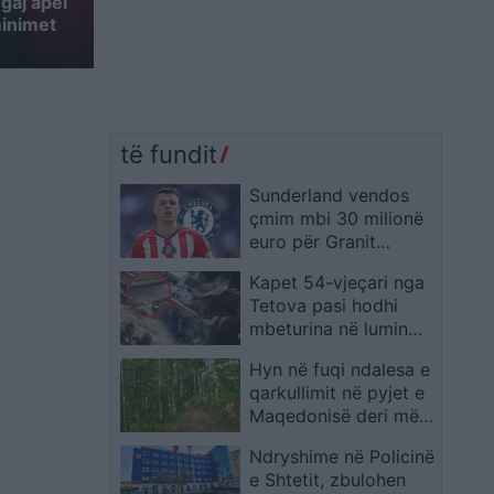
gaj apel
minimet
të fundit
Sunderland vendos
çmim mbi 30 milionë
euro për Granit
Xhakën, media
Kapet 54-vjeçari nga
britanike tregon
Tetova pasi hodhi
arsyen e bllokimit të
mbeturina në lumin
transferimit
Shkumbin
Hyn në fuqi ndalesa e
qarkullimit në pyjet e
Maqedonisë deri më
31 gusht
Ndryshime në Policinë
e Shtetit, zbulohen