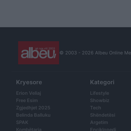
© 2003 -
2026 Albeu Online Medi
Kryesore
Kategori
Erion Veliaj
Lifestyle
Free Esim
Showbiz
Zgjedhjet 2025
Tech
Belinda Balluku
Shëndetësi
SPAK
Argetim
Kombëtarja
Enciklopedi