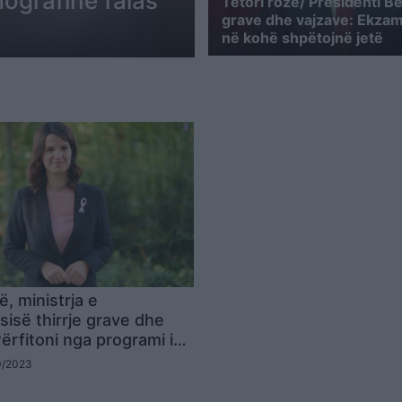
ografinë falas
Tetori rozë/ Presidenti Be
grave dhe vajzave: Ekza
në kohë shpëtojnë jetë
ë, ministrja e
isë thirrje grave dhe
ërfitoni nga programi i
së falas në të gjithë
10/2023