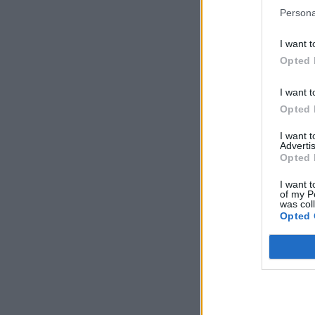
Persona
I want t
Opted 
I want t
Opted 
I want 
Advertis
Opted 
I want t
of my P
was col
Opted 