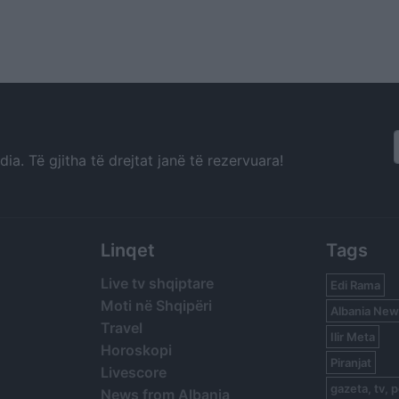
a. Të gjitha të drejtat janë të rezervuara!
Linqet
Tags
Live tv shqiptare
Edi Rama
Moti në Shqipëri
Albania New
Travel
Ilir Meta
Horoskopi
Piranjat
Livescore
gazeta, tv, p
News from Albania