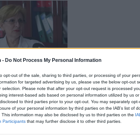
 -
Do Not Process My Personal Information
jekja senologe: Kanceri i
endet edhe tek meshkujt,
to opt-out of the sale, sharing to third parties, or processing of your per
r shumë raste
formation for targeted advertising by us, please use the below opt-out s
10/2021
r selection. Please note that after your opt-out request is processed y
eing interest-based ads based on personal information utilized by us or
disclosed to third parties prior to your opt-out. You may separately opt-
losure of your personal information by third parties on the IAB’s list of
. This information may also be disclosed by us to third parties on the
IA
Participants
that may further disclose it to other third parties.