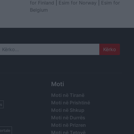
for Finland
|
Esim for Norway
|
Esim for
Belgium
Search
Moti
Moti në Tiranë
Moti në Prishtinë
s
Moti në Shkup
Moti në Durrës
Moti në Prizren
ortale
Moti në Tetovë