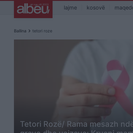
lajme
kosovë
maqed
keyboard_arrow_right
Ballina
tetori roze
Tetori Rozë/ Rama mesazh ndë