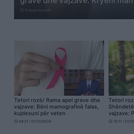
grave dhe vajzave: Kryeni mam
9 muaj me parë
schedule
Tetori rozë/ Rama apel grave dhe
Tetori roz
vajzave: Bëni mamografinë falas,
Shëndetës
kujdesuni për veten
vajzave: P
mamografi
08:27 / 01/10/2024
10:11 / 01/
schedule
schedule
vendin