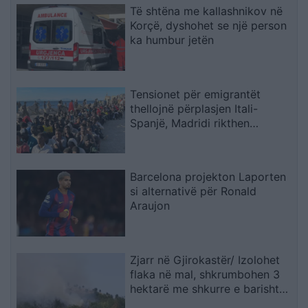
Të shtëna me kallashnikov në
Korçë, dyshohet se një person
ka humbur jetën
Tensionet për emigrantët
thellojnë përplasjen Itali-
Spanjë, Madridi rikthen
kontrollet në kufi
Barcelona projekton Laporten
si alternativë për Ronald
Araujon
Zjarr në Gjirokastër/ Izolohet
flaka në mal, shkrumbohen 3
hektarë me shkurre e barishte
në kufirin mes Golemit dhe