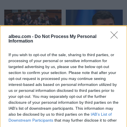
albeu.com -
Do Not Process My Personal
Information
Bajqinovci: Opozita
Zelensky konfirmon se
dëshiron të qëndrojë për
Ukraina nuk e ndryshon
If you wish to opt-out of the sale, sharing to third parties, or
processing of your personal or sensitive information for
Kryeparlamentarin, por të
qëndrimin për mosnjohjen
targeted advertising by us, please use the below opt-out
largohet për Presidentin
e Kosovës
section to confirm your selection. Please note that after your
opt-out request is processed you may continue seeing
interest-based ads based on personal information utilized by
us or personal information disclosed to third parties prior to
your opt-out. You may separately opt-out of the further
disclosure of your personal information by third parties on the
IAB’s list of downstream participants. This information may
Kusari-Lila akuzon
KDI: Moskonstituimi i
also be disclosed by us to third parties on the
IAB’s List of
opozitën për politikë të
Kuvendit brenda afatit 30-
Downstream Participants
that may further disclose it to other
nxitur nga emocionet dhe
ditor ngre pikëpyetje
third parties.