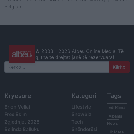
Belgium
© 2003 -
2026 Albeu Online Media. Të
gjitha të drejtat janë të rezervuara!
Search
Kryesore
Kategori
Tags
Erion Veliaj
Lifestyle
Edi Rama
Free Esim
Showbiz
Albania
Zgjedhjet 2025
Tech
News
Belinda Balluku
Shëndetësi
Ilir Meta