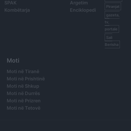
SPAK
Argetim
Piranjat
Kombëtarja
Enciklopedi
gazeta,
tv,
portale
Sali
Berisha
Moti
Moti në Tiranë
Moti në Prishtinë
Moti në Shkup
Moti në Durrës
Moti në Prizren
Moti në Tetovë