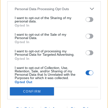
mllefi
kushtetuese për hapat e
Personal Data Processing Opt Outs
ardhshëm
I want to opt-out of the Sharing of my
personal data.
Opted In
I want to opt-out of the Sale of my
Personal Data.
Opted In
Tensione në seancën e
Ambasada Britanike
Kuvendit, gjithçka përmes
apelon për tejkalimin
I want to opt-out of processing my
fotografive
urgjent të ngërçit politik
Personal Data for Targeted Advertising.
Opted In
në Kosovë
I want to opt-out of Collection, Use,
Retention, Sale, and/or Sharing of my
Personal Data that Is Unrelated with the
Purposes for which it was collected.
Opted Out
CONFIRM
Incidenti me vezë në
Kurti kërkon marrëveshje
Kuvend: reagim i çastit
politike për konstituimin e