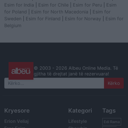
Esim for India
|
Esim for Chile
|
Esim for Peru
|
Esim
for Poland
|
Esim for North Macedonia
|
Esim for
Sweden
|
Esim for Finland
|
Esim for Norway
|
Esim for
Belgium
© 2003 -
2026 Albeu Online Media. Të
gjitha të drejtat janë të rezervuara!
Search
Kryesore
Kategori
Tags
Erion Veliaj
Lifestyle
Edi Rama