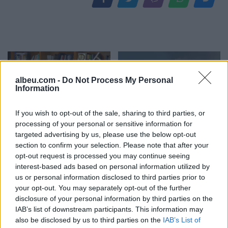
albeu.com -
Do Not Process My Personal
Information
If you wish to opt-out of the sale, sharing to third parties, or
Berisha kundër reformës
Shpërthen Etna,
processing of your personal or sensitive information for
territoriale: Po përdoret si
pezullohen mbërritjet në
targeted advertising by us, please use the below opt-out
instrument për
aeroportin e Katanias për
section to confirm your selection. Please note that after your
shpopullimin e Shqipërisë
shkak të hirit vullkanik
opt-out request is processed you may continue seeing
interest-based ads based on personal information utilized by
us or personal information disclosed to third parties prior to
your opt-out. You may separately opt-out of the further
disclosure of your personal information by third parties on the
IAB’s list of downstream participants. This information may
also be disclosed by us to third parties on the
IAB’s List of