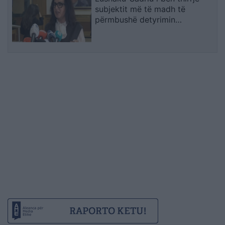
subjektit më të madh të
përmbushë detyrimin
kushtetues