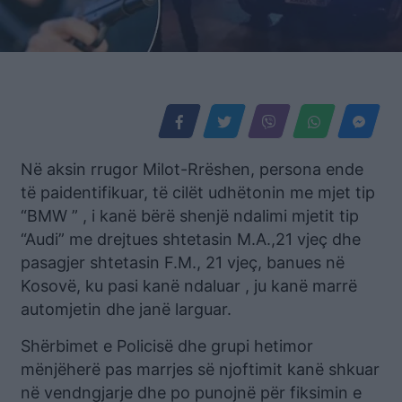
Në aksin rrugor Milot-Rrëshen, persona ende
të paidentifikuar, të cilët udhëtonin me mjet tip
“BMW ” , i kanë bërë shenjë ndalimi mjetit tip
“Audi” me drejtues shtetasin M.A.,21 vjeç dhe
pasagjer shtetasin F.M., 21 vjeç, banues në
Kosovë, ku pasi kanë ndaluar , ju kanë marrë
automjetin dhe janë larguar.
Shërbimet e Policisë dhe grupi hetimor
mënjëherë pas marrjes së njoftimit kanë shkuar
në vendngjarje dhe po punojnë për fiksimin e