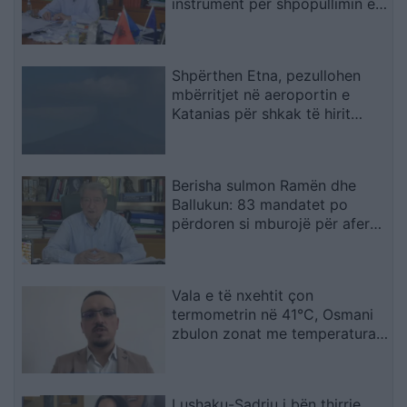
instrument për shpopullimin e
Shqipërisë
Shpërthen Etna, pezullohen
mbërritjet në aeroportin e
Katanias për shkak të hirit
vullkanik
Berisha sulmon Ramën dhe
Ballukun: 83 mandatet po
përdoren si mburojë për aferat
kriminale
Vala e të nxehtit çon
termometrin në 41°C, Osmani
zbulon zonat me temperaturat
më të larta
Lushaku-Sadriu i bën thirrje