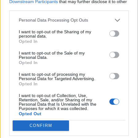
Downstream Participants
that may further disclose it to other
Berisha sulmon Ramën
Vala e të nxehtit çon
third parties.
dhe Ballukun: 83
termometrin në 41°C,
mandatet po përdoren si
Osmani zbulon zonat me
Personal Data Processing Opt Outs
mburojë për aferat
temperaturat më të larta
I want to opt-out of the Sharing of my
kriminale
personal data.
Opted In
I want to opt-out of the Sale of my
Personal Data.
Opted In
I want to opt-out of processing my
Loredana Brati shfaqet
Porti i Vlorës përballet me
Personal Data for Targeted Advertising.
elegante në një ambient
fluks të madh, mbërrijnë
Opted In
luksoz me pishinë, ndan
qindra mjete dhe kamperë
I want to opt-out of Collection, Use,
momente relaksi me
Retention, Sale, and/or Sharing of my
ndjekësit
Personal Data that Is Unrelated with the
Purposes for which it was collected.
Opted Out
CONFIRM