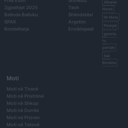
Free Esim
Showbiz
Albania
Zgjedhjet 2025
Tech
News
Belinda Balluku
Shëndetësi
Ilir Meta
SPAK
Argetim
Piranjat
Kombëtarja
Enciklopedi
gazeta,
tv,
portale
Sali
Berisha
Moti
Moti në Tiranë
Moti në Prishtinë
Moti në Shkup
Moti në Durrës
Moti në Prizren
Moti në Tetovë