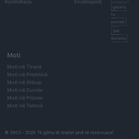
Kombëtarja
Enciklopedi
gazeta,
tv,
portale
Sali
Berisha
Moti
Moti në Tiranë
Moti në Prishtinë
Moti në Shkup
Moti në Durrës
Moti në Prizren
Moti në Tetovë
© 2003 -
2026 Të gjitha të drejtat janë të rezervuara!