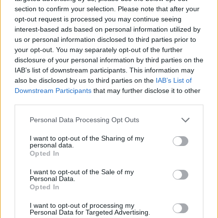
monopolit, SPAK të
section to confirm your selection. Please note that after your
ndërhyjë
opt-out request is processed you may continue seeing
interest-based ads based on personal information utilized by
us or personal information disclosed to third parties prior to
your opt-out. You may separately opt-out of the further
disclosure of your personal information by third parties on the
IAB’s list of downstream participants. This information may
Infermierja shqiptare në
Video/ Dy të vrarë dhe 13
also be disclosed by us to third parties on the
IAB’s List of
Itali shpërthen në lot në
të plagosur nga
Downstream Participants
that may further disclose it to other
protestë: Pacientët
shpërthimi i një minibusi
third parties.
detyrohen të kërkojnë
pranë Damaskut
kurim jashtë vendit
Personal Data Processing Opt Outs
I want to opt-out of the Sharing of my
personal data.
Opted In
I want to opt-out of the Sale of my
Personal Data.
Konflikt për shërbimin në
Osman Stafa thirrje
Opted In
një hotel në Dhërmi, ish-
qytetarëve nga protesta:
I want to opt-out of processing my
zyrtari i Policisë dyshohet
Mbi partitë të vendosim
Personal Data for Targeted Advertising.