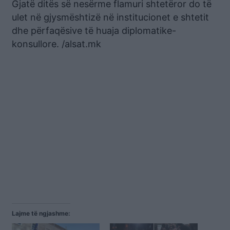
Gjatë ditës së nesërme flamuri shtetëror do të
ulet në gjysmështizë në institucionet e shtetit
dhe përfaqësive të huaja diplomatike-
konsullore. /alsat.mk
Lajme të ngjashme: