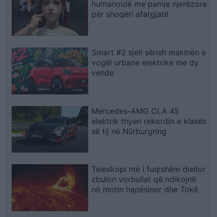
humanoidë me pamje njerëzore
për shoqëri afatgjatë
Smart #2 sjell sërish makinën e
vogël urbane elektrike me dy
vende
Mercedes-AMG CLA 45
elektrik thyen rekordin e klasës
së tij në Nürburgring
Teleskopi më i fuqishëm diellor
zbulon vorbullat që ndikojnë
në motin hapësinor dhe Tokë