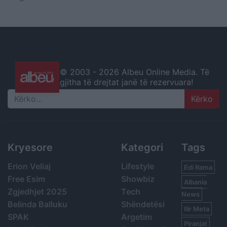
© 2003 -
2026 Albeu Online Media. Të
gjitha të drejtat janë të rezervuara!
Search
Kryesore
Kategori
Tags
Erion Veliaj
Lifestyle
Edi Rama
Free Esim
Showbiz
Albania
Zgjedhjet 2025
Tech
News
Belinda Balluku
Shëndetësi
Ilir Meta
SPAK
Argetim
Piranjat