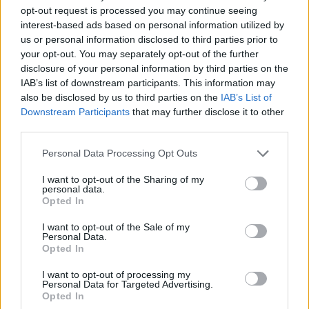
opt-out request is processed you may continue seeing
interest-based ads based on personal information utilized by
us or personal information disclosed to third parties prior to
your opt-out. You may separately opt-out of the further
disclosure of your personal information by third parties on the
Protestuesit vijojnë
Protesta hyn në ditën e
IAB’s list of downstream participants. This information may
qëndresën, pas fjalimeve
70-të, qytetarët
also be disclosed by us to third parties on the
IAB’s List of
nis marshimi në Bulevard:
grumbullohen në sheshin
Downstream Participants
that may further disclose it to other
“Nesër më shumë!”
“Skënderbej”: Rama, jep
third parties.
dorëheqjen!
Personal Data Processing Opt Outs
I want to opt-out of the Sharing of my
personal data.
Opted In
I want to opt-out of the Sale of my
Personal Data.
Vrasja në Korçë/ 20-
Lëndë e dyshuar plasëse
Opted In
vjeçari u ndoq me
në biznesin e Noizyt në
kallashnikov dhe u
Durrës, çfarë zbuluan
I want to opt-out of processing my
ekzekutua në një pallat,
autoritetet
Personal Data for Targeted Advertising.
Opted In
autori i dyshuar dhe
të fundit