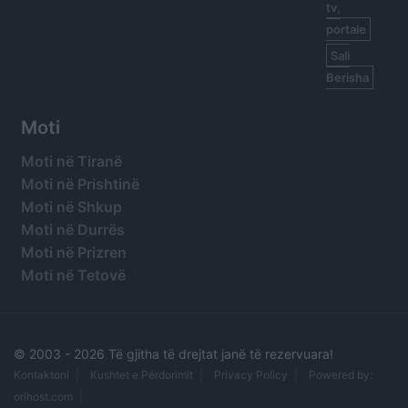
tv,
portale
Sali
Berisha
Moti
Moti në Tiranë
Moti në Prishtinë
Moti në Shkup
Moti në Durrës
Moti në Prizren
Moti në Tetovë
© 2003 -
2026 Të gjitha të drejtat janë të rezervuara!
Kontaktoni
Kushtet e Përdorimit
Privacy Policy
Powered by:
orihost.com