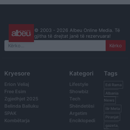
© 2003 -
2026 Albeu Online Media. Të
gjitha të drejtat janë të rezervuara!
Search
Kryesore
Kategori
Tags
Erion Veliaj
Lifestyle
Edi Rama
Free Esim
Showbiz
Albania
Zgjedhjet 2025
Tech
News
Belinda Balluku
Shëndetësi
Ilir Meta
SPAK
Argetim
Piranjat
Kombëtarja
Enciklopedi
gazeta,