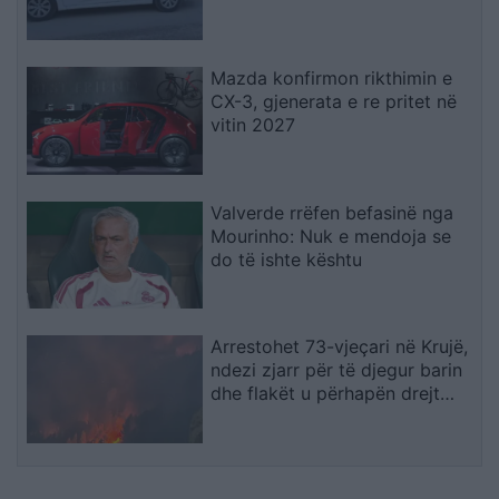
Nallbani në Palasë
Mazda konfirmon rikthimin e
CX-3, gjenerata e re pritet në
vitin 2027
Valverde rrëfen befasinë nga
Mourinho: Nuk e mendoja se
do të ishte kështu
Arrestohet 73-vjeçari në Krujë,
ndezi zjarr për të djegur barin
dhe flakët u përhapën drejt
malit