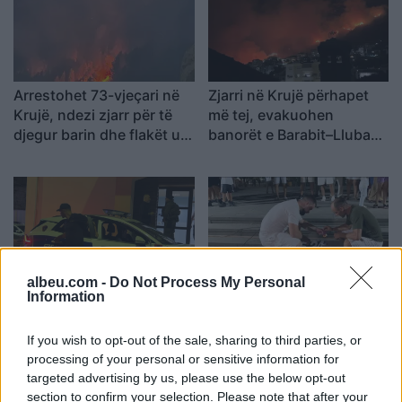
Arrestohet 73-vjeçari në
Zjarri në Krujë përhapet
Krujë, ndezi zjarr për të
më tej, evakuohen
djegur barin dhe flakët u
banorët e Barabit–Lluban,
përhapën drejt malit
raportohen shpërthime
armatimesh
albeu.com -
Do Not Process My Personal
Information
Arrestohet pranë banesës
Dita e nëntë e protestës
i dyshuari për vrasjen e
në Divjakë, banorët djegin
20-vjeçarit në Korçë
teserat e PS-së dhe
If you wish to opt-out of the sale, sharing to third parties, or
kundërshtojnë bashkimin
processing of your personal or sensitive information for
targeted advertising by us, please use the below opt-out
me Lushnjën
section to confirm your selection. Please note that after your