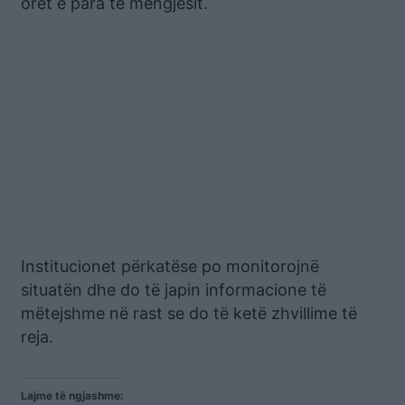
orët e para të mëngjesit.
Institucionet përkatëse po monitorojnë
situatën dhe do të japin informacione të
mëtejshme në rast se do të ketë zhvillime të
reja.
Lajme të ngjashme: