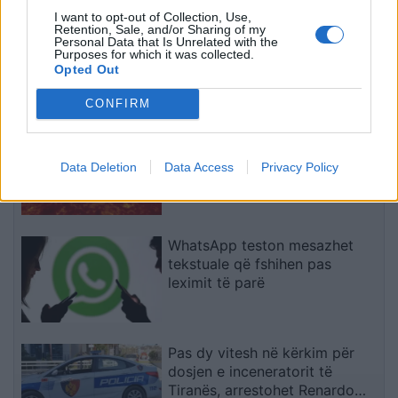
viktima ishin rritur bashkë
I want to opt-out of Collection, Use,
Retention, Sale, and/or Sharing of my
Horoskopi 9 Gusht 2026/
Personal Data that Is Unrelated with the
Çfarë kanë rezervuar yjet për
Purposes for which it was collected.
secilën shenjë?
Opted Out
CONFIRM
Teleskopi më i fuqishëm diellor
zbulon vorbullat që ndikojnë
Data Deletion
Data Access
Privacy Policy
në motin hapësinor të Tokës
WhatsApp teston mesazhet
tekstuale që fshihen pas
leximit të parë
Pas dy vitesh në kërkim për
dosjen e inceneratorit të
Tiranës, arrestohet Renardo