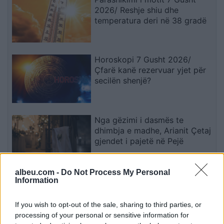
2026/ Reshje shiu dhe
temperatura deri në 38 gradë
Horoskopi 7 Gusht 2026/
Çfarë kanë rezervuar yjet për
secilën shenjë?
Nga gëzimi i dasmës te
dhimbja e madhe, Arianit Çetaj
gjendet i pajetë në Pejë
albeu.com -
Do Not Process My Personal
Rodri refuzoi Real Madridin
Information
dhe zgjodhi Barcelonën,
zbardhen tri arsyet e vendimit
If you wish to opt-out of the sale, sharing to third parties, or
processing of your personal or sensitive information for