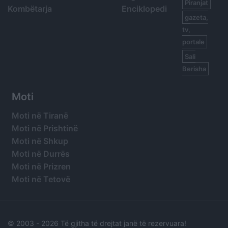
Piranjat
Kombëtarja
Enciklopedi
gazeta,
tv,
portale
Sali
Berisha
Moti
Moti në Tiranë
Moti në Prishtinë
Moti në Shkup
Moti në Durrës
Moti në Prizren
Moti në Tetovë
© 2003 -
2026 Të gjitha të drejtat janë të rezervuara!