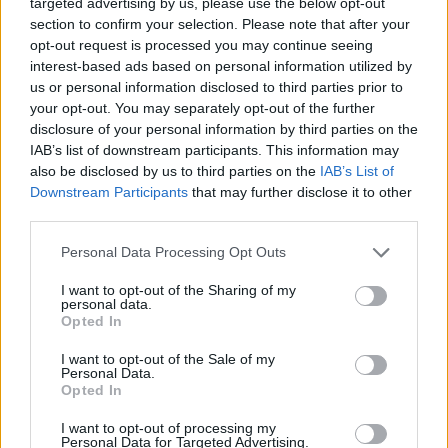
targeted advertising by us, please use the below opt-out
section to confirm your selection. Please note that after your
opt-out request is processed you may continue seeing
interest-based ads based on personal information utilized by
us or personal information disclosed to third parties prior to
your opt-out. You may separately opt-out of the further
disclosure of your personal information by third parties on the
IAB’s list of downstream participants. This information may
also be disclosed by us to third parties on the
IAB’s List of
Downstream Participants
that may further disclose it to other
third parties.
Personal Data Processing Opt Outs
I want to opt-out of the Sharing of my
personal data.
Opted In
I want to opt-out of the Sale of my
Personal Data.
Opted In
Esim for Global
|
Esim for Europe
|
Esim for Caribbean
|
Esim for USA
|
Esim for Italy
|
Esim for Spain
|
Esim
I want to opt-out of processing my
Personal Data for Targeted Advertising.
for Turkey
|
Esim for Germany
|
Esim for Greece
|
Esim