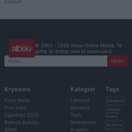
Belgium
© 2003 -
2026 Albeu Online Media. Të
gjitha të drejtat janë të rezervuara!
Search
Kryesore
Kategori
Tags
Erion Veliaj
Lifestyle
Edi Rama
Free Esim
Showbiz
Albania
Zgjedhjet 2025
Tech
News
Belinda Balluku
Shëndetësi
Ilir Meta
SPAK
Argetim