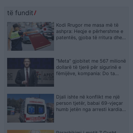
të fundit
Kodi Rrugor me masa më të
ashpra: Heqje e përhershme e
patentës, gjoba të rritura dhe
kufizime për drejtuesit e rinj
“Meta” gjobitet me 567 milionë
dollarë të tjerë për sigurinë e
fëmijëve, kompania: Do ta
apelojmë
Djali ishte në konflikt me një
person tjetër, babai 69-vjeçar
humb jetën nga arresti kardiak
(EMRI)
Parashikimi i motit 7 Gusht