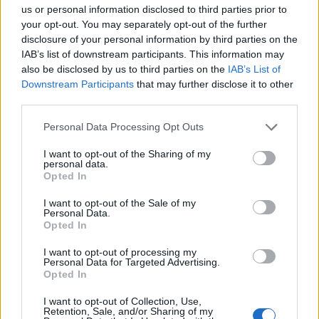
us or personal information disclosed to third parties prior to
Video/ Kamioni e përplas
SHBA: Bisedimet Oman-
your opt-out. You may separately opt-out of the further
dhe e tërheq zvarrë 12-
Iran po avancojnë,
disclosure of your personal information by third parties on the
vjeçarin që po kthehej nga
marrëveshja për lundrimin
IAB’s list of downstream participants. This information may
shkolla, i mituri shpëton
në Hormuz pritet së
also be disclosed by us to third parties on the
IAB’s List of
mrekullisht
shpejti
Downstream Participants
that may further disclose it to other
third parties.
Personal Data Processing Opt Outs
I want to opt-out of the Sharing of my
personal data.
Opted In
Përplasje për emigrantët
Goditjet ruse me dronë
në Ceuta, Spanja rikthen
dhe bomba në Ukrainë
I want to opt-out of the Sale of my
kontrollet kufitare ndaj
lënë dy të vdekur dhe
Personal Data.
udhëtarëve nga Italia
gjashtë të plagosur
Opted In
I want to opt-out of processing my
Personal Data for Targeted Advertising.
Opted In
I want to opt-out of Collection, Use,
Retention, Sale, and/or Sharing of my