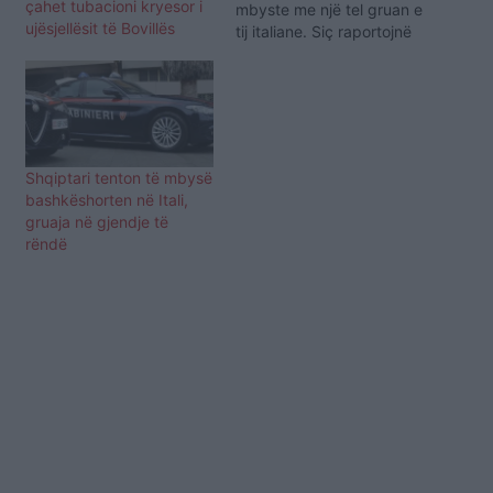
çahet tubacioni kryesor i
mbyste me një tel gruan e
ujësjellësit të Bovillës
tij italiane. Siç raportojnë
mediat në Itali, ngjarja ka
ndodhur në shtëpinë e
tyre, ndërsa si shkak
mendohet se ka qenë
xhelozia e tepruar e
shqiptarit. 41-vjeçarja
Shqiptari tenton të mbysë
italiane ka shpëtuar për
bashkëshorten në Itali,
mrekulli,…
gruaja në gjendje të
rëndë