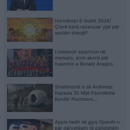
Horoskopi 8 Gusht 2026/
Çfarë kanë rezervuar yjet për
secilën shenjë?
Liverpooli surprizon në
merkato, arrin akord për
huazimin e Ronald Araujos
Strehimoret e së Ardhmes:
Kapsula 35 Mijë Paundëshe
Kundër Plumbave,
Shpërthimeve dhe Fatkeqësive
Natyrore
Apple hedh në gjyq OpenAI-n
për përvetësim të paligjshëm