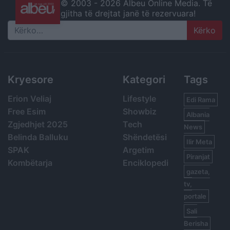
© 2003 -
2026 Albeu Online Media. Të
gjitha të drejtat janë të rezervuara!
Search
Kryesore
Kategori
Tags
Erion Veliaj
Lifestyle
Edi Rama
Free Esim
Showbiz
Albania
Zgjedhjet 2025
Tech
News
Belinda Balluku
Shëndetësi
Ilir Meta
SPAK
Argetim
Piranjat
Kombëtarja
Enciklopedi
gazeta,
tv,
portale
Sali
Berisha