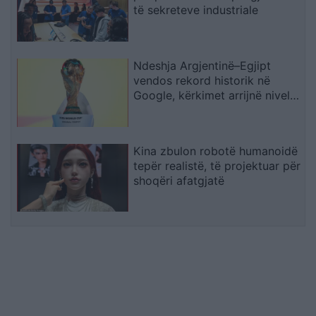
të sekreteve industriale
Ndeshja Argjentinë–Egjipt
vendos rekord historik në
Google, kërkimet arrijnë nivele
të papara
Kina zbulon robotë humanoidë
tepër realistë, të projektuar për
shoqëri afatgjatë