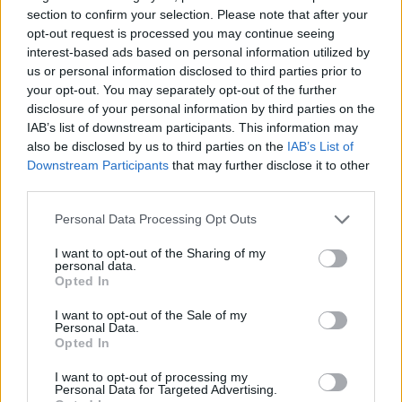
section to confirm your selection. Please note that after your
opt-out request is processed you may continue seeing
interest-based ads based on personal information utilized by
us or personal information disclosed to third parties prior to
your opt-out. You may separately opt-out of the further
disclosure of your personal information by third parties on the
IAB’s list of downstream participants. This information may
also be disclosed by us to third parties on the
IAB’s List of
Downstream Participants
that may further disclose it to other
third parties.
Personal Data Processing Opt Outs
I want to opt-out of the Sharing of my
personal data.
Opted In
I want to opt-out of the Sale of my
Personal Data.
Opted In
Esim for Global
|
Esim for Europe
|
Esim for Caribbean
|
Esim for USA
|
Esim for Italy
|
Esim for Spain
|
Esim
I want to opt-out of processing my
Personal Data for Targeted Advertising.
for Turkey
|
Esim for Germany
|
Esim for Greece
|
Esim