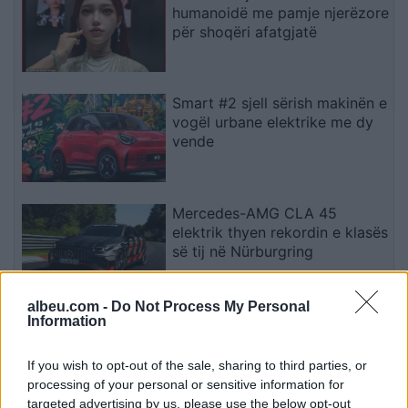
humanoidë me pamje njerëzore
për shoqëri afatgjatë
Smart #2 sjell sërish makinën e
vogël urbane elektrike me dy
vende
Mercedes-AMG CLA 45
elektrik thyen rekordin e klasës
së tij në Nürburgring
albeu.com -
Do Not Process My Personal
Information
Teleskopi më i fuqishëm diellor
zbulon vorbullat që ndikojnë
në motin hapësinor dhe Tokë
If you wish to opt-out of the sale, sharing to third parties, or
processing of your personal or sensitive information for
targeted advertising by us, please use the below opt-out