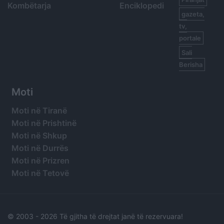
Kombëtarja
Enciklopedi
gazeta,
tv,
portale
Sali
Berisha
Moti
Moti në Tiranë
Moti në Prishtinë
Moti në Shkup
Moti në Durrës
Moti në Prizren
Moti në Tetovë
© 2003 -
2026 Të gjitha të drejtat janë të rezervuara!