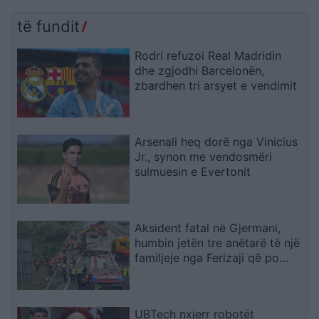
të fundit
Rodri refuzoi Real Madridin
dhe zgjodhi Barcelonën,
zbardhen tri arsyet e vendimit
Arsenali heq dorë nga Vinicius
Jr., synon me vendosmëri
sulmuesin e Evertonit
Aksident fatal në Gjermani,
humbin jetën tre anëtarë të një
familjeje nga Ferizaji që po
ktheheshin nga Kosova
UBTech nxjerr robotët