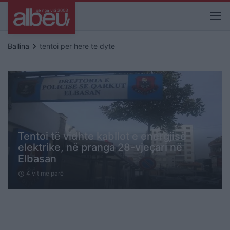
keyboard_arrow_right
Ballina
tentoi per here te dyte
Tentoi të vidhte kabllot e energjisë
elektrike, në pranga 28-vjeçari në
Elbasan
4 vit me parë
schedule