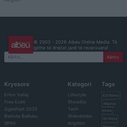
© 2003 -
2026 Albeu Online Media. Të
gjitha të drejtat janë të rezervuara!
Search
Kryesore
Kategori
Tags
Erion Veliaj
Lifestyle
Edi Rama
Free Esim
Showbiz
Albania
Zgjedhjet 2025
Tech
News
Belinda Balluku
Shëndetësi
Ilir Meta
SPAK
Argetim
Piranjat