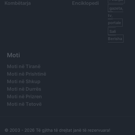
Kombëtarja
Enciklopedi
gazeta,
tv,
portale
Sali
Berisha
Moti
Moti në Tiranë
Moti në Prishtinë
Moti në Shkup
Moti në Durrës
Moti në Prizren
Moti në Tetovë
© 2003 -
2026 Të gjitha të drejtat janë të rezervuara!