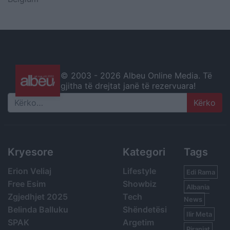
© 2003 -
2026 Albeu Online Media. Të
gjitha të drejtat janë të rezervuara!
Search
Kryesore
Kategori
Tags
Erion Veliaj
Lifestyle
Edi Rama
Free Esim
Showbiz
Albania
Zgjedhjet 2025
Tech
News
Belinda Balluku
Shëndetësi
Ilir Meta
SPAK
Argetim
Piranjat