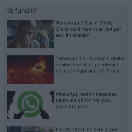
të fundit
Horoskopi 9 Gusht 2026/
Çfarë kanë rezervuar yjet për
secilën shenjë?
Teleskopi më i fuqishëm diellor
zbulon vorbullat që ndikojnë
në motin hapësinor të Tokës
WhatsApp teston mesazhet
tekstuale që fshihen pas
leximit të parë
Pas dy vitesh në kërkim për