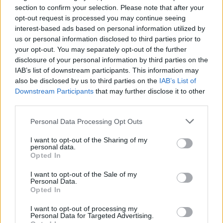
section to confirm your selection. Please note that after your
opt-out request is processed you may continue seeing
interest-based ads based on personal information utilized by
us or personal information disclosed to third parties prior to
your opt-out. You may separately opt-out of the further
disclosure of your personal information by third parties on the
IAB’s list of downstream participants. This information may
also be disclosed by us to third parties on the
IAB’s List of
Downstream Participants
that may further disclose it to other
third parties.
Personal Data Processing Opt Outs
I want to opt-out of the Sharing of my
personal data.
Opted In
I want to opt-out of the Sale of my
Personal Data.
Opted In
Esim for Global
|
Esim for Europe
|
Esim for Caribbean
|
Esim for USA
|
Esim for Italy
|
Esim for Spain
|
Esim
I want to opt-out of processing my
Personal Data for Targeted Advertising.
for Turkey
|
Esim for Germany
|
Esim for Greece
|
Esim