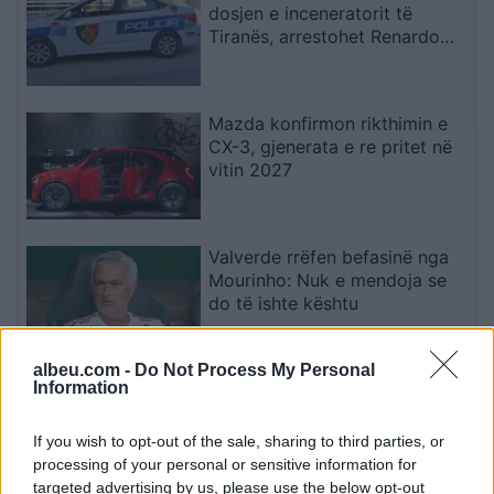
dosjen e inceneratorit të
Tiranës, arrestohet Renardo
Nallbani në Palasë
Mazda konfirmon rikthimin e
CX-3, gjenerata e re pritet në
vitin 2027
Valverde rrëfen befasinë nga
Mourinho: Nuk e mendoja se
do të ishte kështu
albeu.com -
Do Not Process My Personal
Information
Arrestohet 73-vjeçari në Krujë,
ndezi zjarr për të djegur barin
dhe flakët u përhapën drejt
If you wish to opt-out of the sale, sharing to third parties, or
malit
processing of your personal or sensitive information for
targeted advertising by us, please use the below opt-out