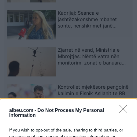
Kadrijaj: Seanca e
jashtëzakonshme mbahet
sonte, nënshkrimet janë
siguruar
Zjarret në vend, Ministria e
Mbrojtjes: Nëntë vatra nën
monitorim, zonat e banuara
jashtë rrezikut
Kontrollet mjekësore pengojnë
kalimin e Fisnik Asllanit te RB
Leipzig
albeu.com -
Do Not Process My Personal
Information
Afrimi i Rodrit ngushton
hapësirat, Barcelona mund të
If you wish to opt-out of the sale, sharing to third parties, or
humbasë një tjetër xhevahir të
processing of your personal or sensitive information for