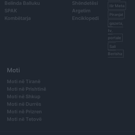
Belinda Balluku
Shëndetësi
Ilir Meta
SPAK
Argetim
Piranjat
Kombëtarja
Enciklopedi
gazeta,
tv,
portale
Sali
Berisha
Moti
Moti në Tiranë
Moti në Prishtinë
Moti në Shkup
Moti në Durrës
Moti në Prizren
Moti në Tetovë