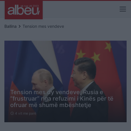
keyboard_arrow_right
Ballina
Tension mes vendeve
Tension mes dy vendeve, Rusia e
“frustruar” nga refuzimi i Kinës për të
ofruar më shumë mbështetje
4 vit me parë
schedule