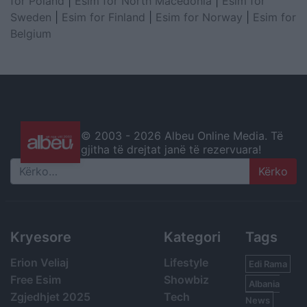
for Poland
|
Esim for North Macedonia
|
Esim for
Sweden
|
Esim for Finland
|
Esim for Norway
|
Esim for
Belgium
© 2003 -
2026 Albeu Online Media. Të
gjitha të drejtat janë të rezervuara!
Search
Kryesore
Kategori
Tags
Erion Veliaj
Lifestyle
Edi Rama
Free Esim
Showbiz
Albania
Zgjedhjet 2025
Tech
News