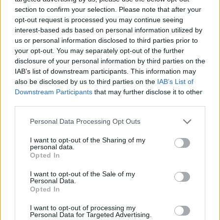
section to confirm your selection. Please note that after your
opt-out request is processed you may continue seeing
interest-based ads based on personal information utilized by
us or personal information disclosed to third parties prior to
your opt-out. You may separately opt-out of the further
disclosure of your personal information by third parties on the
IAB’s list of downstream participants. This information may
also be disclosed by us to third parties on the
IAB’s List of
Downstream Participants
that may further disclose it to other
third parties.
Personal Data Processing Opt Outs
I want to opt-out of the Sharing of my
personal data.
Opted In
I want to opt-out of the Sale of my
Personal Data.
Opted In
Esim for Global
|
Esim for Europe
|
Esim for Caribbean
|
Esim for USA
|
Esim for Italy
|
Esim for Spain
|
Esim
I want to opt-out of processing my
Personal Data for Targeted Advertising.
for Turkey
|
Esim for Germany
|
Esim for Greece
|
Esim