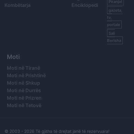
Piranjat
Kombëtarja
Enciklopedi
gazeta,
tv,
portale
Sali
Berisha
Moti
Moti në Tiranë
Moti në Prishtinë
Moti në Shkup
Moti në Durrës
Moti në Prizren
Moti në Tetovë
© 2003 -
2026 Të gjitha të drejtat janë të rezervuara!