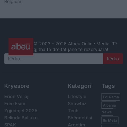
Belgium
© 2003 -
2026 Albeu Online Media. Të
gjitha të drejtat janë të rezervuara!
Search
Kryesore
Kategori
Tags
Erion Veliaj
Lifestyle
Edi Rama
Free Esim
Showbiz
Albania
Zgjedhjet 2025
Tech
News
Belinda Balluku
Shëndetësi
Ilir Meta
SPAK
Argetim