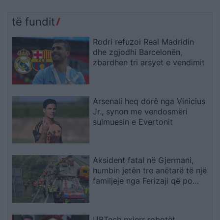
të fundit
Rodri refuzoi Real Madridin
dhe zgjodhi Barcelonën,
zbardhen tri arsyet e vendimit
Arsenali heq dorë nga Vinicius
Jr., synon me vendosmëri
sulmuesin e Evertonit
Aksident fatal në Gjermani,
humbin jetën tre anëtarë të një
familjeje nga Ferizaji që po
ktheheshin nga Kosova
UBTech nxjerr robotët