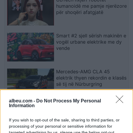
humanoidë me pamje njerëzore
për shoqëri afatgjatë
Smart #2 sjell sërish makinën e
vogël urbane elektrike me dy
vende
Mercedes-AMG CLA 45
elektrik thyen rekordin e klasës
së tij në Nürburgring
albeu.com -
Do Not Process My Personal
Information
Teleskopi më i fuqishëm diellor
zbulon vorbullat që ndikojnë
në motin hapësinor dhe Tokë
If you wish to opt-out of the sale, sharing to third parties, or
processing of your personal or sensitive information for
targeted advertising by us, please use the below opt-out