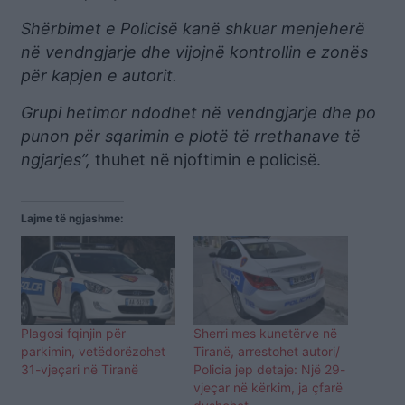
Shërbimet e Policisë kanë shkuar menjeherë
në vendngjarje dhe vijojnë kontrollin e zonës
për kapjen e autorit.
Grupi hetimor ndodhet në vendngjarje dhe po
punon për sqarimin e plotë të rrethanave të
ngjarjes”,
thuhet në njoftimin e policisë.
Lajme të ngjashme:
Plagosi fqinjin për
Sherri mes kunetërve në
parkimin, vetëdorëzohet
Tiranë, arrestohet autori/
31-vjeçari në Tiranë
Policia jep detaje: Një 29-
vjeçar në kërkim, ja çfarë