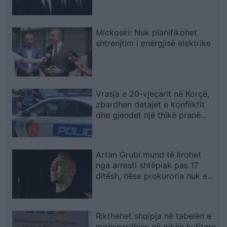
paralajmëron për rrezikun e
zgjedhjeve të reja
Mickoski: Nuk planifikohet
shtrenjtim i energjisë elektrike
Vrasja e 20-vjeçarit në Korçë,
zbardhen detajet e konfliktit
dhe gjendet një thikë pranë
viktimës
Artan Grubi mund të lirohet
nga arresti shtëpiak pas 17
ditësh, nëse prokuroria nuk e
akuzon
Rikthehet shqipja në tabelën e
mirëseardhjes në pikën kufitare