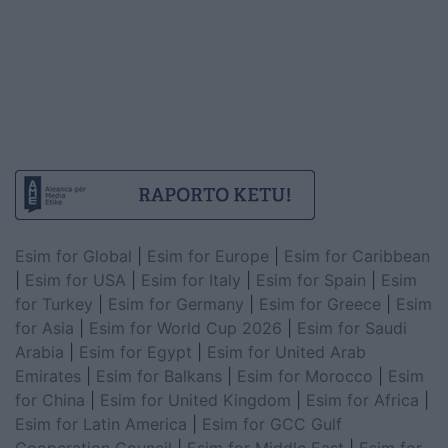
Esim for Global
|
Esim for Europe
|
Esim for Caribbean
|
Esim for USA
|
Esim for Italy
|
Esim for Spain
|
Esim
for Turkey
|
Esim for Germany
|
Esim for Greece
|
Esim
for Asia
|
Esim for World Cup 2026
|
Esim for Saudi
Arabia
|
Esim for Egypt
|
Esim for United Arab
Emirates
|
Esim for Balkans
|
Esim for Morocco
|
Esim
for China
|
Esim for United Kingdom
|
Esim for Africa
|
Esim for Latin America
|
Esim for GCC Gulf
Cooperation Council
|
Esim for Middle East
|
Esim for