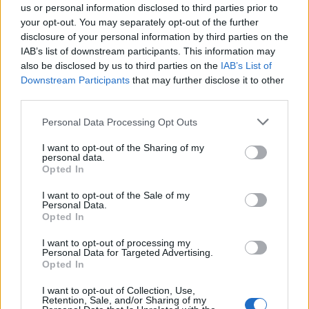
us or personal information disclosed to third parties prior to
Vrasja në Korçë/ 20-
Lëndë e dyshuar plasëse
your opt-out. You may separately opt-out of the further
vjeçari u ndoq me
në biznesin e Noizyt në
disclosure of your personal information by third parties on the
kallashnikov dhe u
Durrës, çfarë zbuluan
IAB’s list of downstream participants. This information may
ekzekutua në një pallat,
autoritetet
also be disclosed by us to third parties on the
IAB’s List of
autori i dyshuar dhe
Downstream Participants
that may further disclose it to other
viktima ishin rritur bashkë
third parties.
Personal Data Processing Opt Outs
I want to opt-out of the Sharing of my
personal data.
Protesta hyn në ditën e
Balliu denoncon projektin
Opted In
70-të, Berisha: Lëvizja më
“Smart City”: Fatura kaloi
I want to opt-out of the Sale of my
e fuqishme rinore dhe
nga 60 në 118.5 mln euro,
Personal Data.
qytetare që nga vitet ’90
SHBA ka ngritur
Opted In
shqetësime për Presight
AI dhe lidhjet e dyshuara
I want to opt-out of processing my
Personal Data for Targeted Advertising.
me Kinën
Opted In
I want to opt-out of Collection, Use,
Retention, Sale, and/or Sharing of my