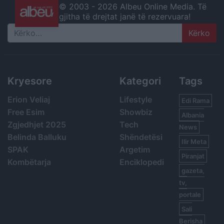
© 2003 -
2026 Albeu Online Media. Të
gjitha të drejtat janë të rezervuara!
Search
Kryesore
Kategori
Tags
Erion Veliaj
Lifestyle
Edi Rama
Free Esim
Showbiz
Albania
Zgjedhjet 2025
Tech
News
Belinda Balluku
Shëndetësi
Ilir Meta
SPAK
Argetim
Piranjat
Kombëtarja
Enciklopedi
gazeta,
tv,
portale
Sali
Berisha