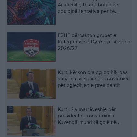
Artificiale, testet britanike
zbulojnë tentativa për të
mashtruar njerëzit
FSHF përcakton grupet e
Kategorisë së Dytë për sezonin
2026/27
Kurti kërkon dialog politik pas
shtyrjes së seancës konstituive
për zgjedhjen e presidentit
Kurti: Pa marrëveshje për
presidentin, konstituimi i
Kuvendit mund të çojë në
shpërndarjen e tij