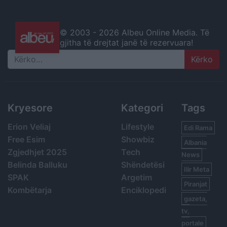
© 2003 -
2026 Albeu Online Media. Të
gjitha të drejtat janë të rezervuara!
Search
Kryesore
Kategori
Tags
Erion Veliaj
Lifestyle
Edi Rama
Free Esim
Showbiz
Albania
Zgjedhjet 2025
Tech
News
Belinda Balluku
Shëndetësi
Ilir Meta
SPAK
Argetim
Piranjat
Kombëtarja
Enciklopedi
gazeta,
tv,
portale