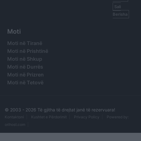
Sali
Berisha
Moti
Moti në Tiranë
Moti në Prishtinë
Moti në Shkup
Moti në Durrës
Moti në Prizren
Moti në Tetovë
© 2003 -
2026 Të gjitha të drejtat janë të rezervuara!
Kontaktoni
Kushtet e Përdorimit
Privacy Policy
Powered by:
orihost.com