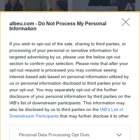
Propozimi i PS për
PD kërkon të anulohet
albeu.com -
Do Not Process My Personal
shkrirjen e Bashkisë Klos/
tenderi 15 milionë euro
Information
Flet kryebashkiakja
për avionët zjarrfikës,
socialiste Valbona Kola:
Vangjeli: Fituesja e lidhur
If you wish to opt-out of the sale, sharing to third parties, or
Jam shërbëtore e popullit,
me skandale në Spanjë, të
processing of your personal or sensitive information for
karrigia është e
nisë hetimi i SPAK
targeted advertising by us, please use the below opt-out
përkohshme, nëse
section to confirm your selection. Please note that after your
qytetarët janë kundër, unë
opt-out request is processed you may continue seeing
jam me ta (VIDEO)
interest-based ads based on personal information utilized by
us or personal information disclosed to third parties prior to
your opt-out. You may separately opt-out of the further
Konstituimi i Kuvendit të
Detaje nga grabitja e
disclosure of your personal information by third parties on the
Kosovës, pritet zgjedhje e
argjendarisë në
IAB’s list of downstream participants. This information may
kryetarit të Parlamentit!
Paskuqan, autorët morën
also be disclosed by us to third parties on the
IAB’s List of
Afat 60 ditë për
florinj me vlerë 1.5 mln
Downstream Participants
that may further disclose it to other
Presidentin e ri
lekë dhe shmangën akset
third parties.
kryesore
Personal Data Processing Opt Outs