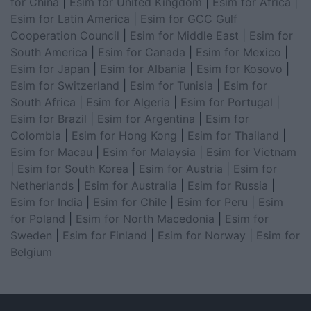
for China
|
Esim for United Kingdom
|
Esim for Africa
|
Esim for Latin America
|
Esim for GCC Gulf
Cooperation Council
|
Esim for Middle East
|
Esim for
South America
|
Esim for Canada
|
Esim for Mexico
|
Esim for Japan
|
Esim for Albania
|
Esim for Kosovo
|
Esim for Switzerland
|
Esim for Tunisia
|
Esim for
South Africa
|
Esim for Algeria
|
Esim for Portugal
|
Esim for Brazil
|
Esim for Argentina
|
Esim for
Colombia
|
Esim for Hong Kong
|
Esim for Thailand
|
Esim for Macau
|
Esim for Malaysia
|
Esim for Vietnam
|
Esim for South Korea
|
Esim for Austria
|
Esim for
Netherlands
|
Esim for Australia
|
Esim for Russia
|
Esim for India
|
Esim for Chile
|
Esim for Peru
|
Esim
for Poland
|
Esim for North Macedonia
|
Esim for
Sweden
|
Esim for Finland
|
Esim for Norway
|
Esim for
Belgium