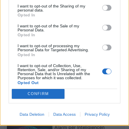
I want to opt-out of the Sharing of my
personal data.
Opted In
FOTOT+VIDEO/
VIDEO/ Momenti kur Sokol
I want to opt-out of the Sale of my
Sekuestrohen më shumë
Hoxha zbret në Rinas!
Personal Data.
se 21 ton kokainë,
Policia: I akuzuar për tre
Opted In
organizata me tre degë
vrasje, u deportua nga
I want to opt-out of processing my
vepronte në Spanjë dhe
SHBA në Shqipëri
Personal Data for Targeted Advertising.
Ekuador! Njëra e lidhur me
Opted In
shqiptarët në Dubai
I want to opt-out of Collection, Use,
Retention, Sale, and/or Sharing of my
Personal Data that Is Unrelated with the
Purposes for which it was collected.
Opted Out
Zjarret në vendin tonë, 5
DW: Një “El Nino” i
CONFIRM
vatra janë aktive!
fuqishëm mund të godasë
Evakuohen 4 familje në
planetin deri në fund të
Mallakastër! Ja si
vitit, do sjellë tronditje
paraqitet situata në zonat
ekonomike botërore, mot
të fundit
Data Deletion
Data Access
Privacy Policy
e tjera
ekstrem dhe rritje të
çmimeve të ushqimeve
Alarm për Inteligjencën