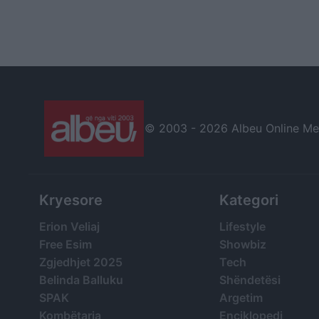
© 2003 -
2026 Albeu Online Medi
Kryesore
Kategori
Erion Veliaj
Lifestyle
Free Esim
Showbiz
Zgjedhjet 2025
Tech
Belinda Balluku
Shëndetësi
SPAK
Argetim
Kombëtarja
Enciklopedi