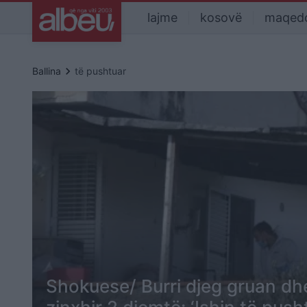
lajme
kosovë
maqed
keyboard_arrow_right
Ballina
të pushtuar
Shokuese/ Burri djeg gruan d