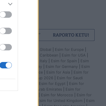
Esim for Global
|
Esim for Europe
|
Esim for Caribbean
|
Esim for USA
|
Esim for Italy
|
Esim for Spain
|
Esim
for Turkey
|
Esim for Germany
|
Esim
for Greece
|
Esim for Asia
|
Esim for
World Cup 2026
|
Esim for Saudi
Arabia
|
Esim for Egypt
|
Esim for
United Arab Emirates
|
Esim for
Balkans
|
Esim for Morocco
|
Esim for
China
|
Esim for United Kingdom
|
Esim