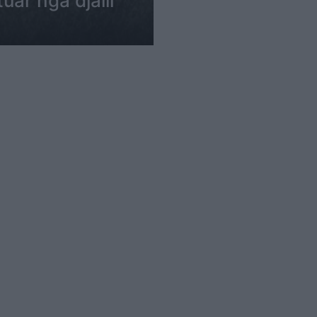
uar nga djalli’