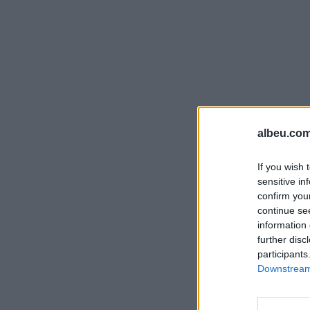
albeu.com
If you wish 
sensitive in
confirm you
continue se
information 
further disc
participants
Downstream 