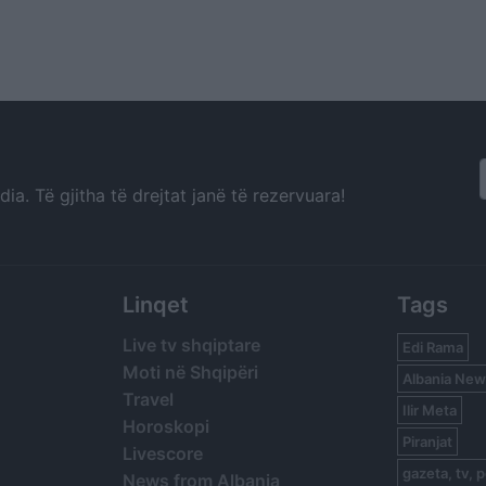
a. Të gjitha të drejtat janë të rezervuara!
Linqet
Tags
Live tv shqiptare
Edi Rama
Moti në Shqipëri
Albania New
Travel
Ilir Meta
Horoskopi
Piranjat
Livescore
gazeta, tv, p
News from Albania