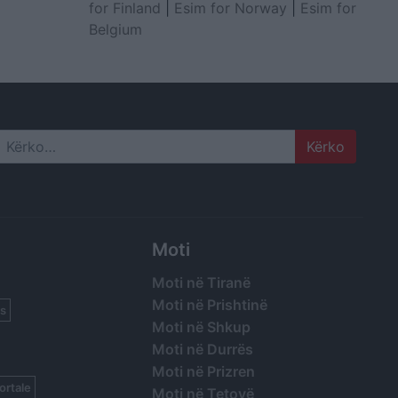
for Finland
|
Esim for Norway
|
Esim for
Belgium
Search
Moti
Moti në Tiranë
Moti në Prishtinë
s
Moti në Shkup
Moti në Durrës
Moti në Prizren
ortale
Moti në Tetovë