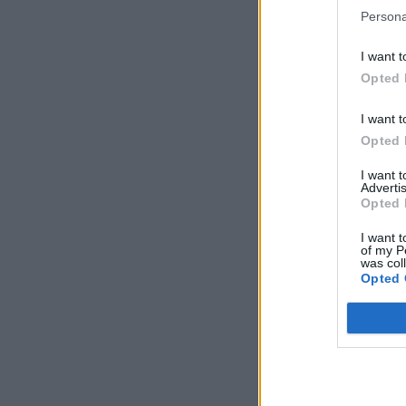
Persona
I want t
Opted 
I want t
Opted 
I want 
Advertis
Opted 
I want t
of my P
was col
Opted 