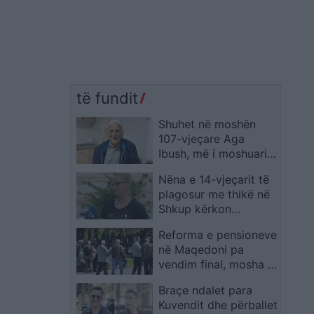
të fundit
Shuhet në moshën
107-vjeçare Aga
Ibush, më i moshuari i
njohur i Çairit në
Nëna e 14-vjeçarit të
Shkup
plagosur me thikë në
Shkup kërkon
rikualifikim të rastit:
Reforma e pensioneve
“Nuk është dhunë, por
në Maqedoni pa
tentativë vrasjeje”
vendim final, mosha e
daljes në pension
Braçe ndalet para
mund të shkojë deri
Kuvendit dhe përballet
në 73 vjeç