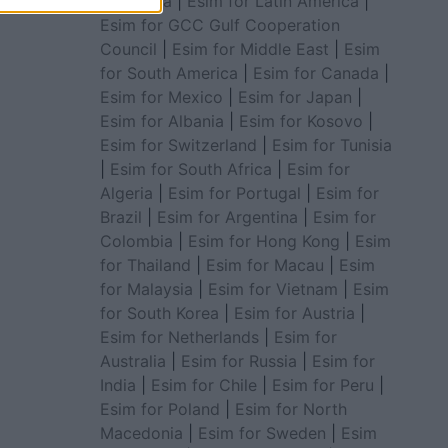
for Africa
|
Esim for Latin America
|
Esim for GCC Gulf Cooperation
Council
|
Esim for Middle East
|
Esim
for South America
|
Esim for Canada
|
Esim for Mexico
|
Esim for Japan
|
Esim for Albania
|
Esim for Kosovo
|
Esim for Switzerland
|
Esim for Tunisia
|
Esim for South Africa
|
Esim for
Algeria
|
Esim for Portugal
|
Esim for
Brazil
|
Esim for Argentina
|
Esim for
Colombia
|
Esim for Hong Kong
|
Esim
for Thailand
|
Esim for Macau
|
Esim
for Malaysia
|
Esim for Vietnam
|
Esim
for South Korea
|
Esim for Austria
|
Esim for Netherlands
|
Esim for
Australia
|
Esim for Russia
|
Esim for
India
|
Esim for Chile
|
Esim for Peru
|
Esim for Poland
|
Esim for North
Macedonia
|
Esim for Sweden
|
Esim