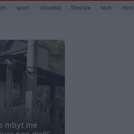
oni
sport
showbiz
lifestyle
tech
moti
he mbyt me