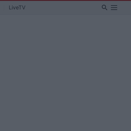
search
LiveTV