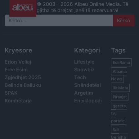
© 2003 -
2026 Albeu Online Media. Të
gjitha të drejtat janë të rezervuara!
Search
Kryesore
Kategori
Tags
Erion Veliaj
Lifestyle
Edi Rama
Free Esim
Showbiz
Albania
Zgjedhjet 2025
Tech
News
Belinda Balluku
Shëndetësi
Ilir Meta
SPAK
Argetim
Piranjat
Kombëtarja
Enciklopedi
gazeta,
tv,
portale
Sali
Berisha