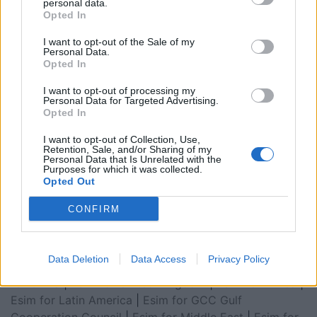
personal data.
Opted In
I want to opt-out of the Sale of my
Personal Data.
Opted In
I want to opt-out of processing my
Personal Data for Targeted Advertising.
Opted In
I want to opt-out of Collection, Use,
Retention, Sale, and/or Sharing of my
Personal Data that Is Unrelated with the
Purposes for which it was collected.
Esim for Global
|
Esim for Europe
|
Esim for Caribbean
Opted Out
|
Esim for USA
|
Esim for Italy
|
Esim for Spain
|
Esim
CONFIRM
for Turkey
|
Esim for Germany
|
Esim for Greece
|
Esim
for Asia
|
Esim for World Cup 2026
|
Esim for Saudi
Arabia
|
Esim for Egypt
|
Esim for United Arab
Data Deletion
Data Access
Privacy Policy
Emirates
|
Esim for Balkans
|
Esim for Morocco
|
Esim
for China
|
Esim for United Kingdom
|
Esim for Africa
|
Esim for Latin America
|
Esim for GCC Gulf
Cooperation Council
|
Esim for Middle East
|
Esim for