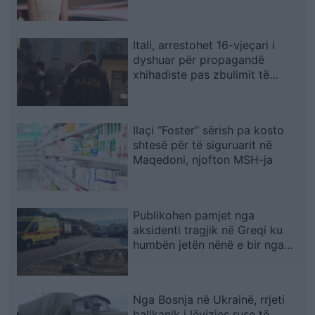
para mbi një milion ndjekësish
Itali, arrestohet 16-vjeçari i
dyshuar për propagandë
xhihadiste pas zbulimit të
materialeve të ISIS në pajisjet e
tij
Ilaçi “Foster” sërish pa kosto
shtesë për të siguruarit në
Maqedoni, njofton MSH-ja
Publikohen pamjet nga
aksidenti tragjik në Greqi ku
humbën jetën nënë e bir nga
Shqipëria, dy makinat u
përplasën kokë më kokë
(VIDEO)
Nga Bosnja në Ukrainë, rrjeti
ballkanik i lëvizjes ruse të