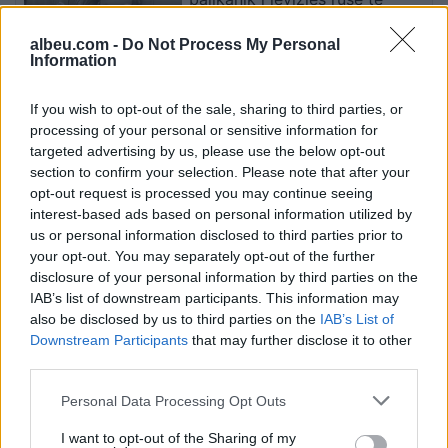
ekstremit të djathtë
albeu.com -
Do Not Process My Personal
Information
Veprimi i Ernest Muçit, reagon
If you wish to opt-out of the sale, sharing to third parties, or
presidenti i Trabzonsporit: Më
processing of your personal or sensitive information for
preku mua dhe të gjithë
targeted advertising by us, please use the below opt-out
lojtarët
section to confirm your selection. Please note that after your
opt-out request is processed you may continue seeing
interest-based ads based on personal information utilized by
Mungesa e kuorumit pengon
us or personal information disclosed to third parties prior to
sërish mbajtjen e mbledhjes së
your opt-out. You may separately opt-out of the further
KGJK-së
disclosure of your personal information by third parties on the
IAB’s list of downstream participants. This information may
also be disclosed by us to third parties on the
IAB’s List of
Downstream Participants
that may further disclose it to other
third parties.
Personal Data Processing Opt Outs
I want to opt-out of the Sharing of my