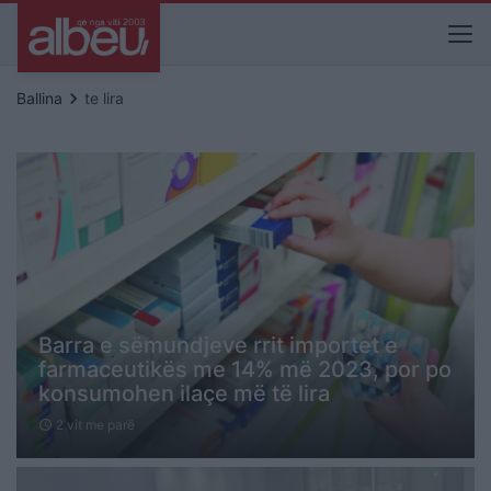
keyboard_arrow_right
Ballina
te lira
Barra e sëmundjeve rrit importet e
farmaceutikës me 14% më 2023, por po
konsumohen ilaçe më të lira
2 vit me parë
schedule