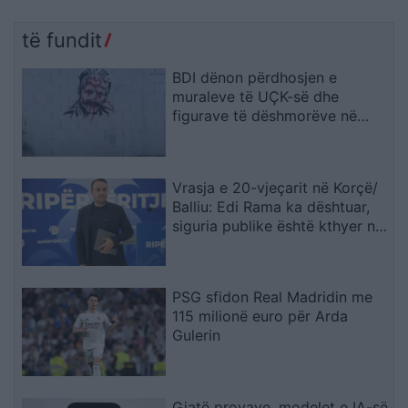
të fundit
BDI dënon përdhosjen e
muraleve të UÇK-së dhe
figurave të dëshmorëve në
Çair
Vrasja e 20-vjeçarit në Korçë/
Balliu: Edi Rama ka dështuar,
siguria publike është kthyer në
pasiguri kronike dhe thirrja
“Jepe dorëheqjen” merr tjetër
peshë
PSG sfidon Real Madridin me
115 milionë euro për Arda
Gulerin
Gjatë provave, modelet e IA-së