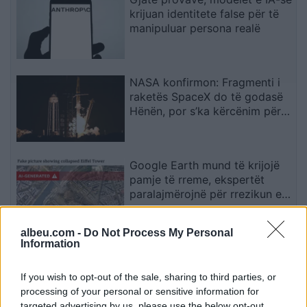
krijuan identitete false për të
manipuluar persona realë
NASA konfirmon: Fragmenti i
raketës SpaceX do të godasë
Hënën, por s’ka kërcënim për
Tokën
Google Earth mund të krijojë
pamje të rreme, ekspertët
paralajmërojnë për rrezikun e
dezinformimit
albeu.com -
Do Not Process My Personal
Information
Situata mund të dalë jashtë
kontrollit”, mbi 1,000 ekspertë
kërkojnë frenimin e zhvillimit të
If you wish to opt-out of the sale, sharing to third parties, or
IA-së
processing of your personal or sensitive information for
targeted advertising by us, please use the below opt-out