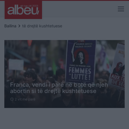
keyboard_arrow_right
Ballina
të drejtë kushtetuese
Franca, vendi i parë në botë që njeh
abortin si të drejtë kushtetuese
2 vit me parë
schedule