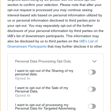
section to confirm your selection. Please note that after your
opt-out request is processed you may continue seeing
interest-based ads based on personal information utilized by
us or personal information disclosed to third parties prior to
your opt-out. You may separately opt-out of the further
disclosure of your personal information by third parties on the
IAB’s list of downstream participants. This information may
also be disclosed by us to third parties on the
IAB’s List of
Downstream Participants
that may further disclose it to other
third parties.
Personal Data Processing Opt Outs
I want to opt-out of the Sharing of my
personal data.
Opted In
I want to opt-out of the Sale of my
Personal Data.
Opted In
Esim for Global
|
Esim for Europe
|
Esim for Caribbean
|
Esim for USA
|
Esim for Italy
|
Esim for Spain
|
Esim
I want to opt-out of processing my
Personal Data for Targeted Advertising.
for Turkey
|
Esim for Germany
|
Esim for Greece
|
Esim