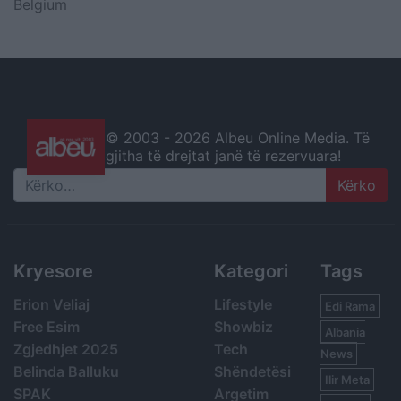
Belgium
© 2003 -
2026 Albeu Online Media. Të
gjitha të drejtat janë të rezervuara!
Search
Kryesore
Kategori
Tags
Erion Veliaj
Lifestyle
Edi Rama
Free Esim
Showbiz
Albania
Zgjedhjet 2025
Tech
News
Belinda Balluku
Shëndetësi
Ilir Meta
SPAK
Argetim