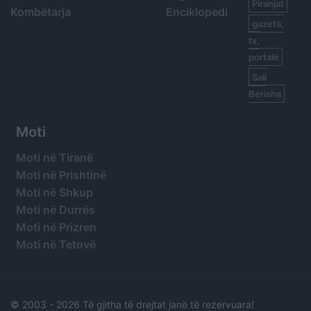
Piranjat
Kombëtarja
Enciklopedi
gazeta,
tv,
portale
Sali
Berisha
Moti
Moti në Tiranë
Moti në Prishtinë
Moti në Shkup
Moti në Durrës
Moti në Prizren
Moti në Tetovë
© 2003 -
2026 Të gjitha të drejtat janë të rezervuara!