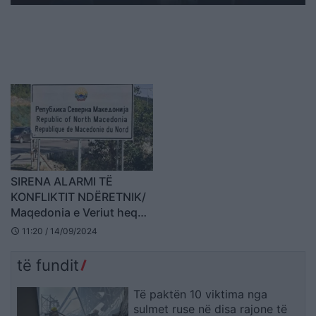
SIRENA ALARMI TË
KONFLIKTIT NDËRETNIK/
Maqedonia e Veriut heq
gjuhën shqipe në tabelat
11:20 / 14/09/2024
schedule
e sinjalistikës rrugore
të fundit
Të paktën 10 viktima nga
sulmet ruse në disa rajone të