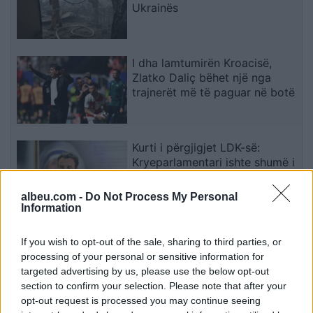
Ukrainës
I dha lamtumirën Kroacisë,
Zlatko Daliç bëhet një nga
trajnerët më të paguar në botë
Kurti i përgjigjet LDK-së:
Kryeparlamentari ishte shumë i
rëndësishëm vitin e kaluar,
presidenti duhet të zgjidhet me
albeu.com -
Do Not Process My Personal
konsensus
Information
VETËVENDOSJE! publikon
If you wish to opt-out of the sale, sharing to third parties, or
fjalimin e Kurtit në Kuvend për
processing of your personal or sensitive information for
institucionet, presidentin dhe
targeted advertising by us, please use the below opt-out
mundësinë e zgjedhjeve të reja
section to confirm your selection. Please note that after your
opt-out request is processed you may continue seeing