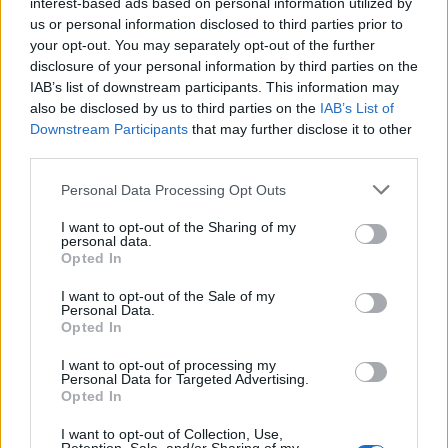
Zbulimet në Zubin Potok
interest-based ads based on personal information utilized by
ngrenë dyshime për fshehjen e
us or personal information disclosed to third parties prior to
gjurmëve të krimeve të luftës
your opt-out. You may separately opt-out of the further
disclosure of your personal information by third parties on the
IAB’s list of downstream participants. This information may
also be disclosed by us to third parties on the
IAB’s List of
Mucunski: Maqedonia e Veriut
Downstream Participants
that may further disclose it to other
meriton një proces të drejtë
third parties.
dhe të parashikueshëm drejt
BE-së
Personal Data Processing Opt Outs
I want to opt-out of the Sharing of my
personal data.
Mickoski: Synojmë uljen e
Opted In
tarifës së energjisë, jo rritjen e
saj
I want to opt-out of the Sale of my
Personal Data.
Opted In
I want to opt-out of processing my
Personal Data for Targeted Advertising.
Opted In
I want to opt-out of Collection, Use,