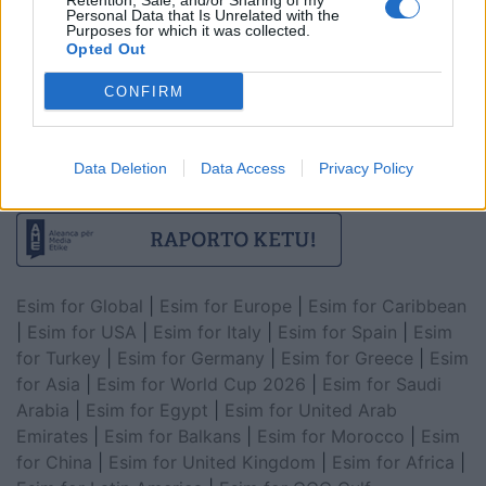
Retention, Sale, and/or Sharing of my
Personal Data that Is Unrelated with the
Purposes for which it was collected.
Opted Out
CONFIRM
Data Deletion
Data Access
Privacy Policy
Esim for Global
|
Esim for Europe
|
Esim for Caribbean
|
Esim for USA
|
Esim for Italy
|
Esim for Spain
|
Esim
for Turkey
|
Esim for Germany
|
Esim for Greece
|
Esim
for Asia
|
Esim for World Cup 2026
|
Esim for Saudi
Arabia
|
Esim for Egypt
|
Esim for United Arab
Emirates
|
Esim for Balkans
|
Esim for Morocco
|
Esim
for China
|
Esim for United Kingdom
|
Esim for Africa
|