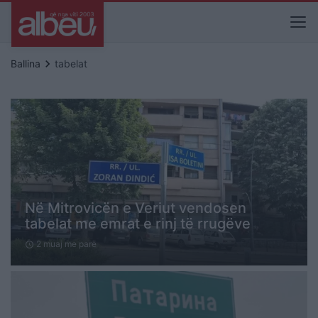
keyboard_arrow_right
Ballina
tabelat
Në Mitrovicën e Veriut vendosen
tabelat me emrat e rinj të rrugëve
2 muaj me parë
schedule