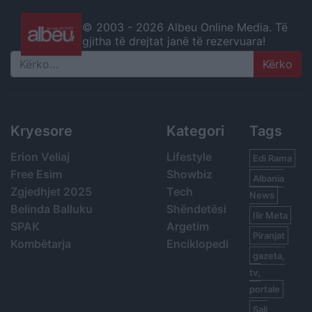
© 2003 -
2026 Albeu Online Media. Të
gjitha të drejtat janë të rezervuara!
Search
Kryesore
Kategori
Tags
Erion Veliaj
Lifestyle
Edi Rama
Free Esim
Showbiz
Albania
Zgjedhjet 2025
Tech
News
Belinda Balluku
Shëndetësi
Ilir Meta
SPAK
Argetim
Piranjat
Kombëtarja
Enciklopedi
gazeta,
tv,
portale
Sali