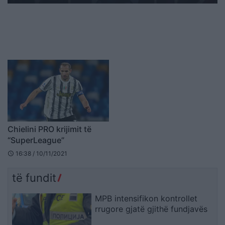
Chielini PRO krijimit të
“SuperLeague”
16:38 / 10/11/2021
schedule
të fundit
MPB intensifikon kontrollet
rrugore gjatë gjithë fundjavës