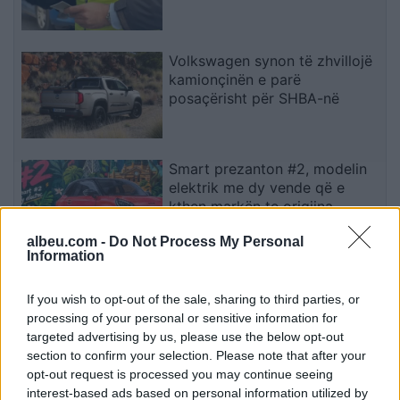
Volkswagen synon të zhvillojë
kamionçinën e parë
posaçërisht për SHBA-në
Smart prezanton #2, modelin
elektrik me dy vende që e
kthen markën te origjina
albeu.com -
Do Not Process My Personal
Information
Mercedes-AMG CLA 45
elektrik thyen rekordin e klasës
If you wish to opt-out of the sale, sharing to third parties, or
në Nürburgring
processing of your personal or sensitive information for
targeted advertising by us, please use the below opt-out
section to confirm your selection. Please note that after your
opt-out request is processed you may continue seeing
Alexander-Arnold nis kapitullin
interest-based ads based on personal information utilized by