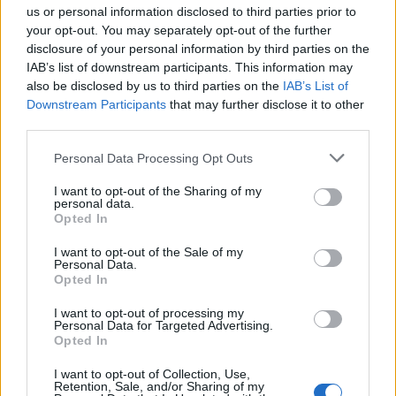
e dytë te Real Madridi, këtë
us or personal information disclosed to third parties prior to
herë nën drejtimin e Mourinhos
your opt-out. You may separately opt-out of the further
disclosure of your personal information by third parties on the
IAB’s list of downstream participants. This information may
also be disclosed by us to third parties on the
IAB’s List of
Misteri “Armando Broja” në
Downstream Participants
that may further disclose it to other
Angli, çfarë po ndodh me
third parties.
sulmuesin e Kombëtares?
Personal Data Processing Opt Outs
I want to opt-out of the Sharing of my
AEK-u blindon deri në vitin
personal data.
2030 yllin shqiptar, vendoset e
Opted In
ardhmja e tij
I want to opt-out of the Sale of my
Personal Data.
Opted In
I want to opt-out of processing my
Personal Data for Targeted Advertising.
Opted In
I want to opt-out of Collection, Use,
Retention, Sale, and/or Sharing of my