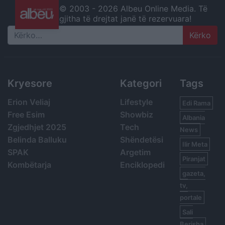
© 2003 -
2026 Albeu Online Media. Të
gjitha të drejtat janë të rezervuara!
Search
Kryesore
Kategori
Tags
Erion Veliaj
Lifestyle
Edi Rama
Free Esim
Showbiz
Albania
Zgjedhjet 2025
Tech
News
Belinda Balluku
Shëndetësi
Ilir Meta
SPAK
Argetim
Piranjat
Kombëtarja
Enciklopedi
gazeta,
tv,
portale
Sali
Berisha