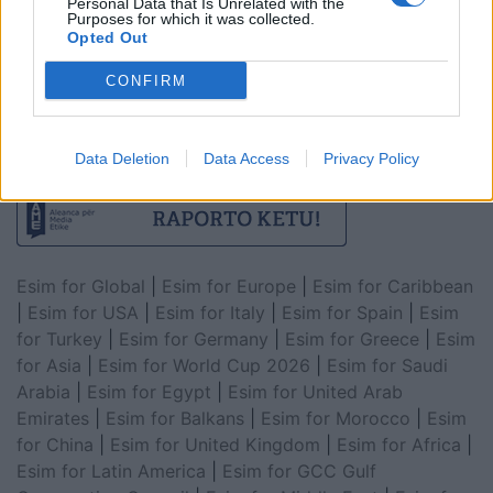
Personal Data that Is Unrelated with the
Purposes for which it was collected.
Opted Out
CONFIRM
Data Deletion
Data Access
Privacy Policy
Esim for Global
|
Esim for Europe
|
Esim for Caribbean
|
Esim for USA
|
Esim for Italy
|
Esim for Spain
|
Esim
for Turkey
|
Esim for Germany
|
Esim for Greece
|
Esim
for Asia
|
Esim for World Cup 2026
|
Esim for Saudi
Arabia
|
Esim for Egypt
|
Esim for United Arab
Emirates
|
Esim for Balkans
|
Esim for Morocco
|
Esim
for China
|
Esim for United Kingdom
|
Esim for Africa
|
Esim for Latin America
|
Esim for GCC Gulf