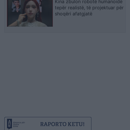
Kina zbulon robotë humanoidë
tepër realistë, të projektuar për
shoqëri afatgjatë