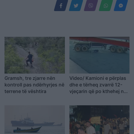
Gramsh, tre zjarre nën
Video/ Kamioni e përplas
kontroll pas ndërhyrjes në
dhe e tërheq zvarrë 12-
terrene të vështira
vjeçarin që po kthehej nga
shkolla, i mituri shpëton
mrekullisht