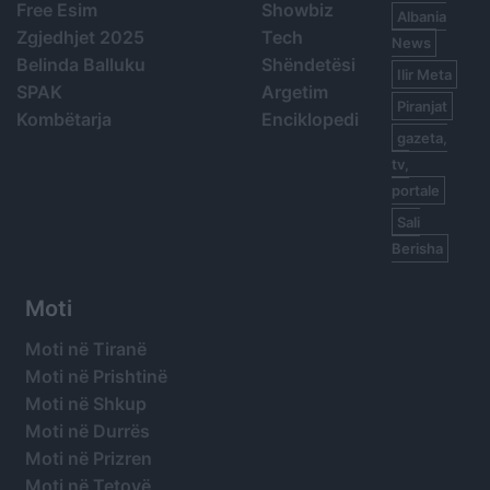
Free Esim
Showbiz
Albania
Zgjedhjet 2025
Tech
News
Belinda Balluku
Shëndetësi
Ilir Meta
SPAK
Argetim
Piranjat
Kombëtarja
Enciklopedi
gazeta,
tv,
portale
Sali
Berisha
Moti
Moti në Tiranë
Moti në Prishtinë
Moti në Shkup
Moti në Durrës
Moti në Prizren
Moti në Tetovë