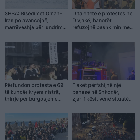
SHBA: Bisedimet Oman-
Dita e tetë e protestës në
Iran po avancojnë,
Divjakë, banorët
marrëveshja për lundrimin
refuzojnë bashkimin me
në Hormuz pritet së
Lushnjen
shpejti
Përfundon protesta e 69-
Flakët përfshijnë një
të kundër kryeministrit,
banesë në Shkodër,
thirrje për burgosjen e
zjarrfikësit vënë situatën
Ramës dhe Berishës:
nën kontroll
“Nesër do të jemi më
shumë, nuk ndalemi”