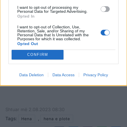
Pse quhet Hëna blu, kur
I want to opt-out of processing my
nuk është e tillë?
Personal Data for Targeted Advertising.
Opted In
I want to opt-out of Collection, Use,
Retention, Sale, and/or Sharing of my
Personal Data that Is Unrelated with the
Purposes for which it was collected.
Opted Out
CONFIRM
Data Deletion
Data Access
Privacy Policy
Shtuar
më
2.08.2023 08:30
Tags:
,
Hena
hena e plote