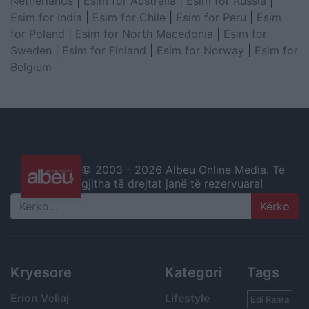
Netherlands
|
Esim for Australia
|
Esim for Russia
|
Esim for India
|
Esim for Chile
|
Esim for Peru
|
Esim
for Poland
|
Esim for North Macedonia
|
Esim for
Sweden
|
Esim for Finland
|
Esim for Norway
|
Esim for
Belgium
© 2003 -
2026 Albeu Online Media. Të
gjitha të drejtat janë të rezervuara!
Search
Kryesore
Kategori
Tags
Erion Veliaj
Lifestyle
Edi Rama