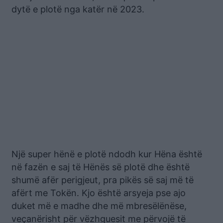
dytë e plotë nga katër në 2023.
Një super hënë e plotë ndodh kur Hëna është
në fazën e saj të Hënës së plotë dhe është
shumë afër perigjeut, pra pikës së saj më të
afërt me Tokën. Kjo është arsyeja pse ajo
duket më e madhe dhe më mbresëlënëse,
veçanërisht për vëzhguesit me përvojë të