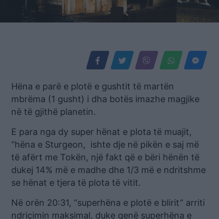
Hëna e parë e plotë e gushtit të martën
mbrëma (1 gusht) i dha botës imazhe magjike
në të gjithë planetin.
E para nga dy super hënat e plota të muajit,
“hëna e Sturgeon, ishte dje në pikën e saj më
të afërt me Tokën, një fakt që e bëri hënën të
dukej 14% më e madhe dhe 1/3 më e ndritshme
se hënat e tjera të plota të vitit.
Në orën 20:31, “superhëna e plotë e blirit” arriti
ndriçimin maksimal, duke qenë superhëna e