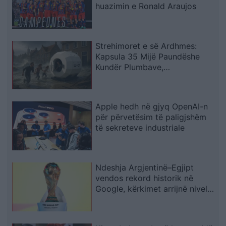
huazimin e Ronald Araujos
Strehimoret e së Ardhmes:
Kapsula 35 Mijë Paundëshe
Kundër Plumbave,
Shpërthimeve dhe Fatkeqësive
Natyrore
Apple hedh në gjyq OpenAI-n
për përvetësim të paligjshëm
të sekreteve industriale
Ndeshja Argjentinë–Egjipt
vendos rekord historik në
Google, kërkimet arrijnë nivele
të papara