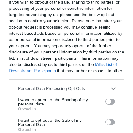
If you wish to opt-out of the sale, sharing to third parties, or
processing of your personal or sensitive information for
targeted advertising by us, please use the below opt-out
section to confirm your selection. Please note that after your
opt-out request is processed you may continue seeing
interest-based ads based on personal information utilized by
us or personal information disclosed to third parties prior to
your opt-out. You may separately opt-out of the further
Lajme të ngjashme:
disclosure of your personal information by third parties on the
IAB’s list of downstream participants. This information may
also be disclosed by us to third parties on the
IAB’s List of
Downstream Participants
that may further disclose it to other
third parties.
Mos harroni! Sot sytë nga
Të gjithë sytë nga qielli,
Personal Data Processing Opt Outs
qielli, kur do të jetë e
sonte ndriçon superhëna
dukshme “Superhëna blu”
e fundit e vitit
I want to opt-out of the Sharing of my
personal data.
Opted In
I want to opt-out of the Sale of my
Personal Data.
Opted In