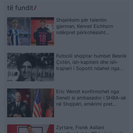
Aeroportin e Vlorës do ta
të fundit
paguajnë taksapaguesit
Shqetësim për talentin
gjerman, Kennet Eichhorn
ndërpret përkohësisht
karrierën për arsye
shëndetësore
Futbolli shqiptar humbet Besnik
Çotën, ish-kapiteni dhe ish-
trajneri i Sopotit ndahet nga
jeta në moshën 56-vjeçare
Eric Wendt konfirmohet nga
Senati si ambasador i SHBA-së
në Shqipëri, emërimi pret
firmën e Trump
Zyrtare, Fisnik Asllani