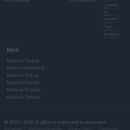
gazeta,
tv,
portale
Sali
Berisha
Moti
Moti në Tiranë
Moti në Prishtinë
Moti në Shkup
Moti në Durrës
Moti në Prizren
Moti në Tetovë
© 2003 -
2026 Të gjitha të drejtat janë të rezervuara!
Kontaktoni
Kushtet e Përdorimit
Privacy Policy
Powered by: