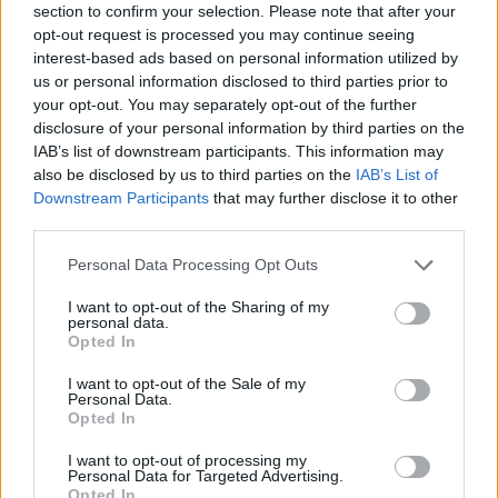
section to confirm your selection. Please note that after your
opt-out request is processed you may continue seeing
interest-based ads based on personal information utilized by
us or personal information disclosed to third parties prior to
your opt-out. You may separately opt-out of the further
disclosure of your personal information by third parties on the
IAB’s list of downstream participants. This information may
Eric Wendt konfirmohet
Futbolli librazhdas në zi,
also be disclosed by us to third parties on the
IAB’s List of
nga Senati si ambasador i
ndahet nga jeta Besnik
Downstream Participants
that may further disclose it to other
SHBA-së në Shqipëri,
Çota, ish-kapiten dhe ish-
third parties.
emërimi pret firmën e
trajner i Sopotit
Trump
Personal Data Processing Opt Outs
I want to opt-out of the Sharing of my
personal data.
Opted In
I want to opt-out of the Sale of my
Personal Data.
Flakët përhapen me
Pedagogët në shërbim të
Opted In
shpejtësi në Pocest të
regjimit! Apeli i aktivistes
Dibrës, disa banesa në
nga protesta: Të
I want to opt-out of processing my
Personal Data for Targeted Advertising.
rrezik
bashkohemi për
Opted In