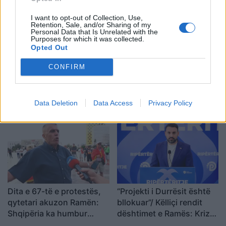
Shqipërinë që meritojmë
I want to opt-out of Collection, Use,
Retention, Sale, and/or Sharing of my
Personal Data that Is Unrelated with the
Purposes for which it was collected.
Opted Out
CONFIRM
VIDEO/Me këtë gol, a ia
Ronela Hajati ‘shpërthen’
rrezikon Talisca vendin në
ndaj komenteve negative:
sulm Vedat Muriqit?!
Të vjen turp t’i lexosh, jo
Data Deletion
Data Access
Privacy Policy
më t’i shkruash
Dita e 67-të e protestës,
“Projekti i Durrësit është
qytetari akuzon Ramën:
bllokuar”/ Këlliçi rendit
Shqipëria ka humbur
dështimet e Ramës: Kriza
drejtimin
po prek investimet,