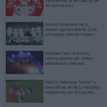
transferohet te RB Leipzig për
30 milionë euro
Futbolli librazhdas në zi,
ndahet nga jeta Besnik Çota,
ish-kapiten dhe ish-trajner i
Sopotit
Aksident fatal në Durrës,
makina përplas për vdekje
këmbësorin; drejtuesi
shoqërohet në polici
VIDEO/ Ndërhyrja “horror” e
Enea Mihajt në MLS, mbrojtësi
ndëshkohet me të kuq dhe
gjobë