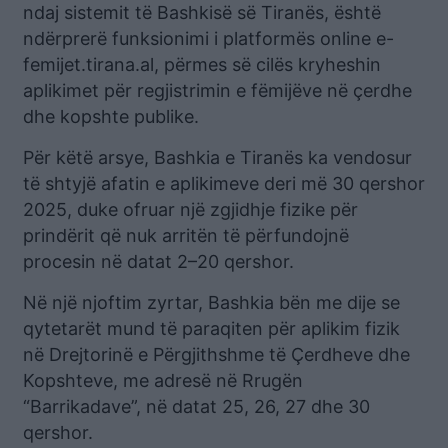
ndaj sistemit të Bashkisë së Tiranës, është
ndërprerë funksionimi i platformës online e-
femijet.tirana.al, përmes së cilës kryheshin
aplikimet për regjistrimin e fëmijëve në çerdhe
dhe kopshte publike.
Për këtë arsye, Bashkia e Tiranës ka vendosur
të shtyjë afatin e aplikimeve deri më 30 qershor
2025, duke ofruar një zgjidhje fizike për
prindërit që nuk arritën të përfundojnë
procesin në datat 2–20 qershor.
Në një njoftim zyrtar, Bashkia bën me dije se
qytetarët mund të paraqiten për aplikim fizik
në Drejtorinë e Përgjithshme të Çerdheve dhe
Kopshteve, me adresë në Rrugën
“Barrikadave”, në datat 25, 26, 27 dhe 30
qershor.