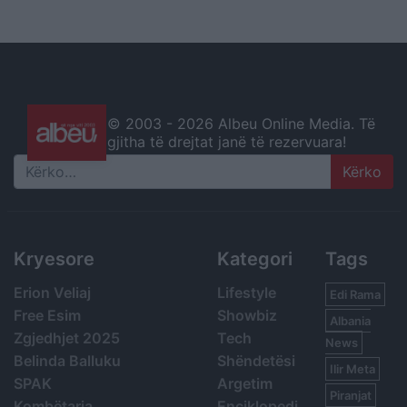
© 2003 -
2026 Albeu Online Media. Të
gjitha të drejtat janë të rezervuara!
Search
Kryesore
Kategori
Tags
Erion Veliaj
Lifestyle
Edi Rama
Free Esim
Showbiz
Albania
Zgjedhjet 2025
Tech
News
Belinda Balluku
Shëndetësi
Ilir Meta
SPAK
Argetim
Piranjat
Kombëtarja
Enciklopedi