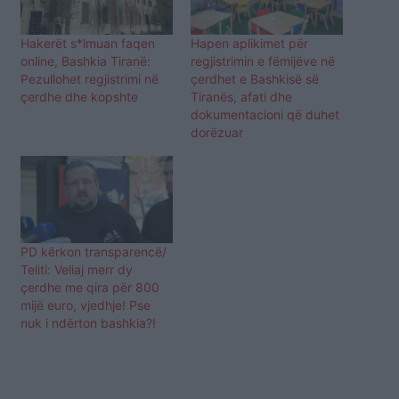
Hakerët s*lmuan faqen
Hapen aplikimet për
online, Bashkia Tiranë:
regjistrimin e fëmijëve në
Pezullohet regjistrimi në
çerdhet e Bashkisë së
çerdhe dhe kopshte
Tiranës, afati dhe
dokumentacioni që duhet
dorëzuar
PD kërkon transparencë/
Teliti: Veliaj merr dy
çerdhe me qira për 800
mijë euro, vjedhje! Pse
nuk i ndërton bashkia?!