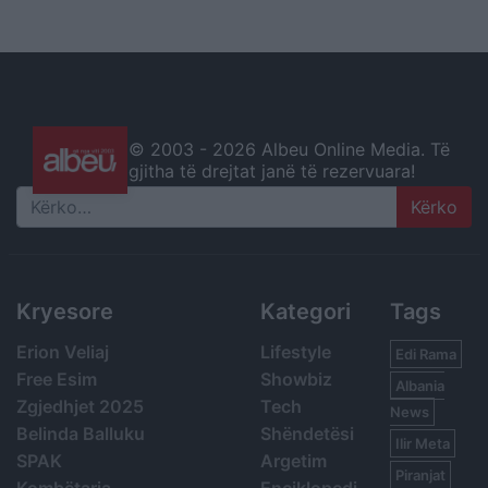
© 2003 -
2026 Albeu Online Media. Të
gjitha të drejtat janë të rezervuara!
Search
Kryesore
Kategori
Tags
Erion Veliaj
Lifestyle
Edi Rama
Free Esim
Showbiz
Albania
Zgjedhjet 2025
Tech
News
Belinda Balluku
Shëndetësi
Ilir Meta
SPAK
Argetim
Piranjat