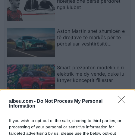
riblerjes dhe përse përdoret
nga klubet
Aston Martin shet shumicën e
të drejtave të markës për të
përballuar vështirësitë
financiare
Smart prezanton modelin e ri
elektrik me dy vende, duke iu
kthyer konceptit fillestar
albeu.com -
Do Not Process My Personal
Çfarë tregon sinjali i rrallë me
Information
rreth dhe pikë të zezë?
If you wish to opt-out of the sale, sharing to third parties, or
processing of your personal or sensitive information for
targeted advertising by us, please use the below opt-out