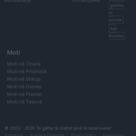
Kombëtarja
Enciklopedi
gazeta,
tv,
portale
Sali
Berisha
Moti
Moti në Tiranë
Moti në Prishtinë
Moti në Shkup
Moti në Durrës
Moti në Prizren
Moti në Tetovë
© 2003 -
2026 Të gjitha të drejtat janë të rezervuara!
Kontaktoni
Kushtet e Përdorimit
Privacy Policy
Powered by: