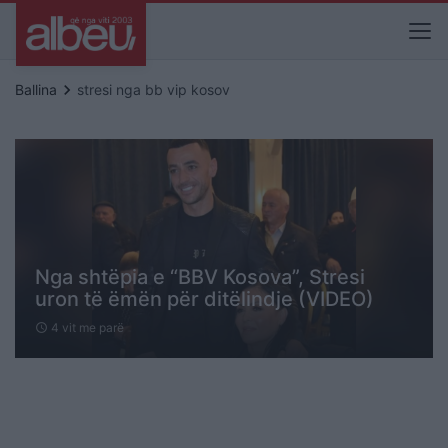
keyboard_arrow_right
Ballina
stresi nga bb vip kosov
Nga shtëpia e “BBV Kosova”, Stresi
uron të ëmën për ditëlindje (VIDEO)
4 vit me parë
schedule