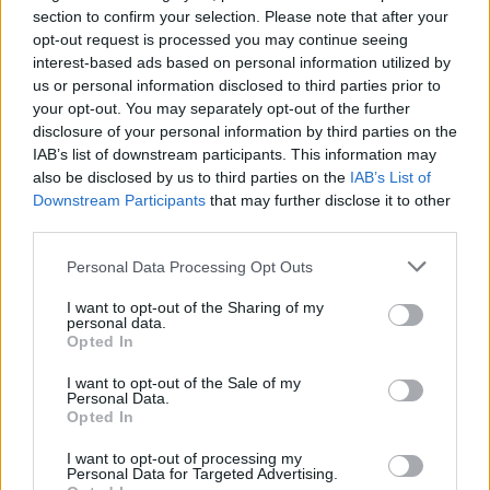
section to confirm your selection. Please note that after your
opt-out request is processed you may continue seeing
interest-based ads based on personal information utilized by
us or personal information disclosed to third parties prior to
your opt-out. You may separately opt-out of the further
disclosure of your personal information by third parties on the
IAB’s list of downstream participants. This information may
also be disclosed by us to third parties on the
IAB’s List of
Downstream Participants
that may further disclose it to other
third parties.
Personal Data Processing Opt Outs
I want to opt-out of the Sharing of my
personal data.
Opted In
I want to opt-out of the Sale of my
Personal Data.
Esim for Global
|
Esim for Europe
|
Esim for Caribbean
Opted In
|
Esim for USA
|
Esim for Italy
|
Esim for Spain
|
Esim
I want to opt-out of processing my
for Turkey
|
Esim for Germany
|
Esim for Greece
|
Esim
Personal Data for Targeted Advertising.