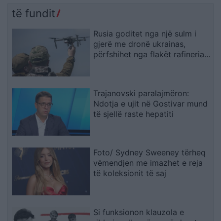
të fundit
Rusia goditet nga një sulm i
gjerë me dronë ukrainas,
përfshihet nga flakët rafineria
dhe plagosen 5 persona
Trajanovski paralajmëron:
Ndotja e ujit në Gostivar mund
të sjellë raste hepatiti
Foto/ Sydney Sweeney tërheq
vëmendjen me imazhet e reja
të koleksionit të saj
Si funksionon klauzola e