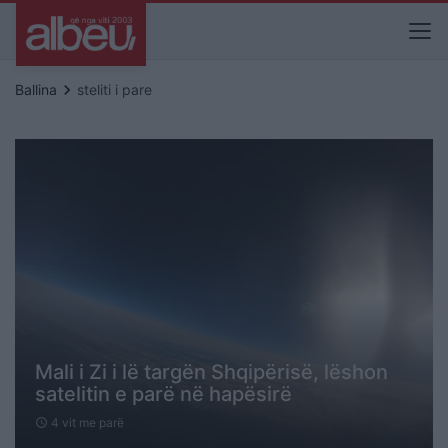
keyboard_arrow_right
Ballina
steliti i pare
Mali i Zi i lë targën Shqipërisë, lëshon
satelitin e parë në hapësirë
4 vit me parë
schedule