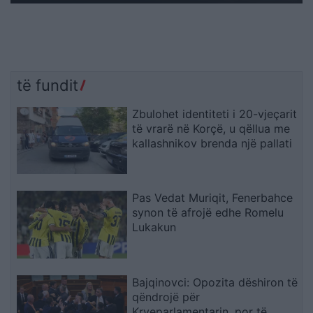
të fundit
Zbulohet identiteti i 20-vjeçarit
të vrarë në Korçë, u qëllua me
kallashnikov brenda një pallati
Pas Vedat Muriqit, Fenerbahce
synon të afrojë edhe Romelu
Lukakun
Bajqinovci: Opozita dëshiron të
qëndrojë për
Kryeparlamentarin, por të