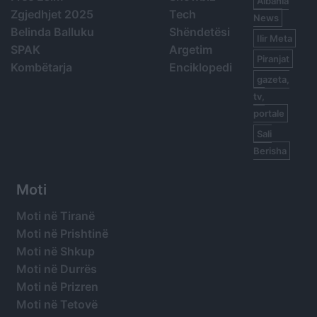
Albania
Zgjedhjet 2025
Tech
News
Belinda Balluku
Shëndetësi
Ilir Meta
SPAK
Argetim
Piranjat
Kombëtarja
Enciklopedi
gazeta,
tv,
portale
Sali
Berisha
Moti
Moti në Tiranë
Moti në Prishtinë
Moti në Shkup
Moti në Durrës
Moti në Prizren
Moti në Tetovë