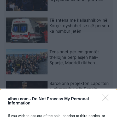
largohet për Presidentin
Të shtëna me kallashnikov në
Korçë, dyshohet se një person
ka humbur jetën
Tensionet për emigrantët
thellojnë përplasjen Itali-
Spanjë, Madridi rikthen
kontrollet në kufi
Barcelona projekton Laporten
si alternativë për Ronald
Araujon
albeu.com -
Do Not Process My Personal
Information
Zjarr në Gjirokastër/ Izolohet
If you wish to opt-out of the sale, sharing to third parties, or