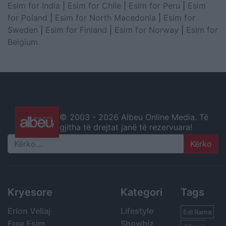
Esim for India
|
Esim for Chile
|
Esim for Peru
|
Esim
for Poland
|
Esim for North Macedonia
|
Esim for
Sweden
|
Esim for Finland
|
Esim for Norway
|
Esim for
Belgium
© 2003 -
2026 Albeu Online Media. Të
gjitha të drejtat janë të rezervuara!
Search
Kryesore
Kategori
Tags
Erion Veliaj
Lifestyle
Edi Rama
Free Esim
Showbiz