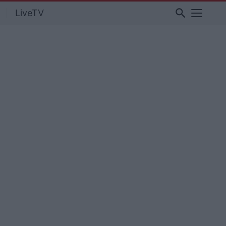
search
LiveTV