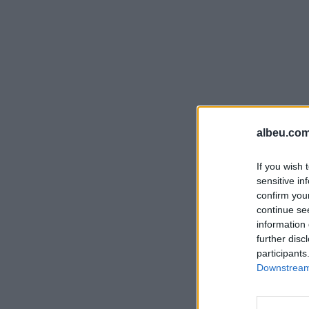
albeu.com
If you wish 
sensitive in
confirm you
continue se
information 
further disc
participants
Downstream 