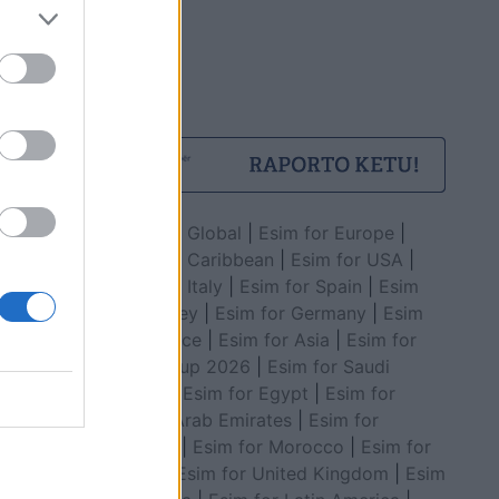
Esim for Global
|
Esim for Europe
|
Esim for Caribbean
|
Esim for USA
|
Esim for Italy
|
Esim for Spain
|
Esim
for Turkey
|
Esim for Germany
|
Esim
for Greece
|
Esim for Asia
|
Esim for
World Cup 2026
|
Esim for Saudi
Arabia
|
Esim for Egypt
|
Esim for
United Arab Emirates
|
Esim for
Balkans
|
Esim for Morocco
|
Esim for
China
|
Esim for United Kingdom
|
Esim