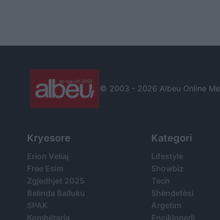
© 2003 -
2026 Albeu Online Medi
Kryesore
Kategori
Erion Veliaj
Lifestyle
Free Esim
Showbiz
Zgjedhjet 2025
Tech
Belinda Balluku
Shëndetësi
SPAK
Argetim
Kombëtarja
Enciklopedi