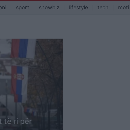
oni
sport
showbiz
lifestyle
tech
moti
 të ri për