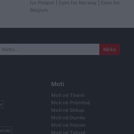
for Finland
|
Esim for Norway
|
Esim for
Belgium
Search
Moti
Moti në Tiranë
Moti në Prishtinë
s
Moti në Shkup
Moti në Durrës
Moti në Prizren
ortale
Moti në Tetovë