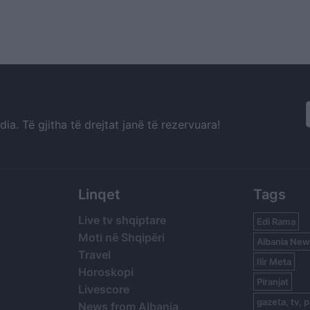
a. Të gjitha të drejtat janë të rezervuara!
Linqet
Tags
Live tv shqiptare
Edi Rama
Moti në Shqipëri
Albania New
Travel
Ilir Meta
Horoskopi
Piranjat
Livescore
gazeta, tv, p
News from Albania