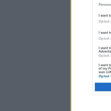
Persona
I want t
Opted 
I want t
Opted 
I want 
Advertis
Opted 
I want t
of my P
was col
Opted 