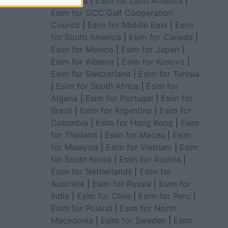
for Africa
|
Esim for Latin America
|
Esim for GCC Gulf Cooperation
Council
|
Esim for Middle East
|
Esim
for South America
|
Esim for Canada
|
Esim for Mexico
|
Esim for Japan
|
Esim for Albania
|
Esim for Kosovo
|
Esim for Switzerland
|
Esim for Tunisia
|
Esim for South Africa
|
Esim for
Algeria
|
Esim for Portugal
|
Esim for
Brazil
|
Esim for Argentina
|
Esim for
Colombia
|
Esim for Hong Kong
|
Esim
for Thailand
|
Esim for Macau
|
Esim
for Malaysia
|
Esim for Vietnam
|
Esim
for South Korea
|
Esim for Austria
|
Esim for Netherlands
|
Esim for
Australia
|
Esim for Russia
|
Esim for
India
|
Esim for Chile
|
Esim for Peru
|
Esim for Poland
|
Esim for North
Macedonia
|
Esim for Sweden
|
Esim