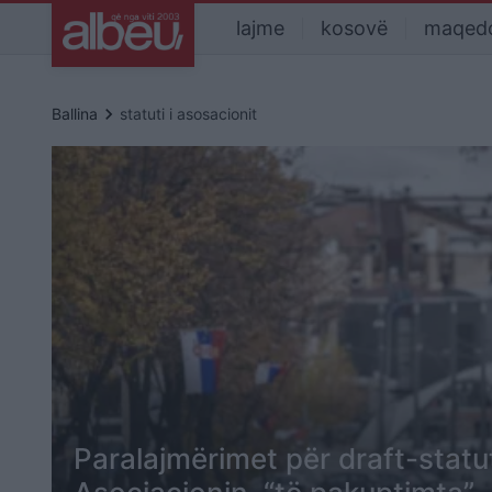
lajme
kosovë
maqed
keyboard_arrow_right
Ballina
statuti i asosacionit
Paralajmërimet për draft-statut