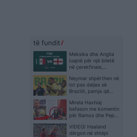
të fundit
Meksika dhe Anglia
luajnë për një biletë
në çerekfinale,
publikohen
Neymar shpërthen në
formacionet zyrtare
lot pas daljes së
Brazilit, pamja që
emocionon botën
Mirela Haxhiaj
befason me komentin
për Ramos dhe Pepe
teksa flitej për Leo
VIDEO/ Haaland
Messin
dërgon në shtëpi