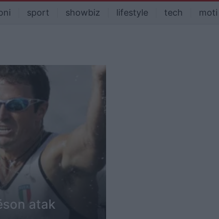
oni
sport
showbiz
lifestyle
tech
moti
pëson atak