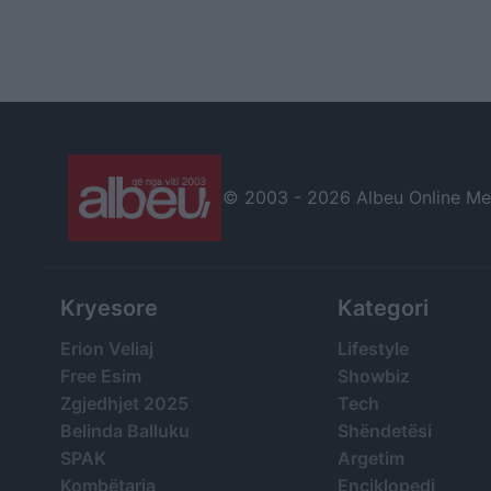
© 2003 -
2026 Albeu Online Medi
Kryesore
Kategori
Erion Veliaj
Lifestyle
Free Esim
Showbiz
Zgjedhjet 2025
Tech
Belinda Balluku
Shëndetësi
SPAK
Argetim
Kombëtarja
Enciklopedi