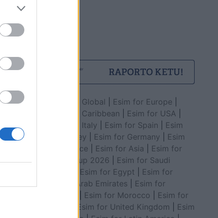
Esim for Global
|
Esim for Europe
|
Esim for Caribbean
|
Esim for USA
|
Esim for Italy
|
Esim for Spain
|
Esim
for Turkey
|
Esim for Germany
|
Esim
for Greece
|
Esim for Asia
|
Esim for
World Cup 2026
|
Esim for Saudi
Arabia
|
Esim for Egypt
|
Esim for
United Arab Emirates
|
Esim for
Balkans
|
Esim for Morocco
|
Esim for
China
|
Esim for United Kingdom
|
Esim