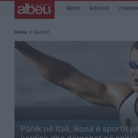
lajme
kosovë
maqed
keyboard_arrow_right
Ballina
Sportist
Panik në Itali, ikona e sportit 