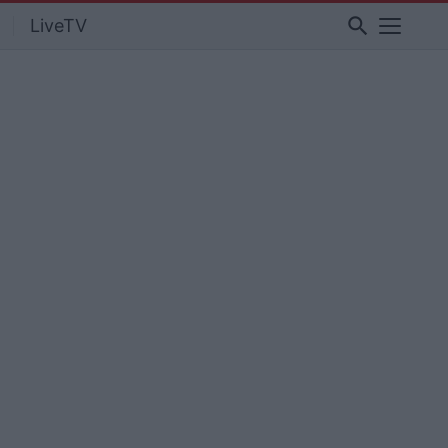
search
LiveTV