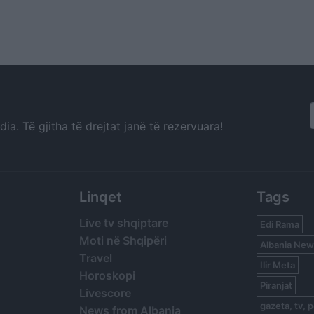
a. Të gjitha të drejtat janë të rezervuara!
Linqet
Tags
Live tv shqiptare
Edi Rama
Moti në Shqipëri
Albania New
Travel
Ilir Meta
Horoskopi
Piranjat
Livescore
gazeta, tv, p
News from Albania