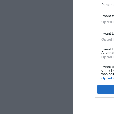
Persona
I want t
Opted 
I want t
Opted 
I want 
Advertis
Opted 
I want t
of my P
was col
Opted 