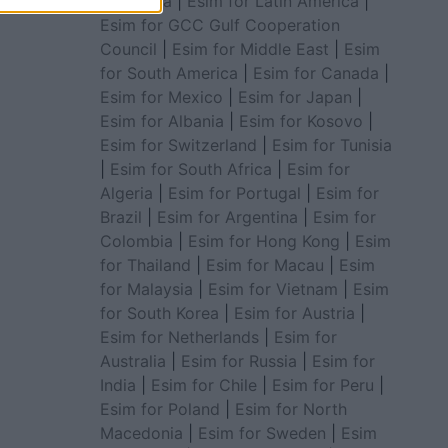
for Africa
|
Esim for Latin America
|
Esim for GCC Gulf Cooperation
Council
|
Esim for Middle East
|
Esim
for South America
|
Esim for Canada
|
Esim for Mexico
|
Esim for Japan
|
Esim for Albania
|
Esim for Kosovo
|
Esim for Switzerland
|
Esim for Tunisia
|
Esim for South Africa
|
Esim for
Algeria
|
Esim for Portugal
|
Esim for
Brazil
|
Esim for Argentina
|
Esim for
Colombia
|
Esim for Hong Kong
|
Esim
for Thailand
|
Esim for Macau
|
Esim
for Malaysia
|
Esim for Vietnam
|
Esim
for South Korea
|
Esim for Austria
|
Esim for Netherlands
|
Esim for
Australia
|
Esim for Russia
|
Esim for
India
|
Esim for Chile
|
Esim for Peru
|
Esim for Poland
|
Esim for North
Macedonia
|
Esim for Sweden
|
Esim