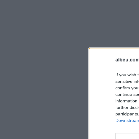
albeu.com
If you wish 
sensitive in
confirm you
continue se
information 
further disc
participants
Downstream 