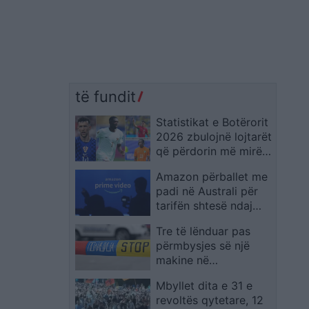
të fundit
Statistikat e Botërorit
2026 zbulojnë lojtarët
që përdorin më mirë
të dyja këmbët
Amazon përballet me
padi në Australi për
tarifën shtesë ndaj
abonentëve të Prime
Tre të lënduar pas
Video pa reklama
përmbysjes së një
makine në
autostradën “Miqësia”
Mbyllet dita e 31 e
në Maqedoni
revoltës qytetare, 12