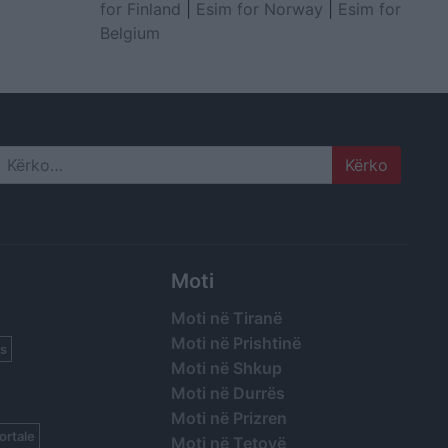
for Finland
|
Esim for Norway
|
Esim for
Belgium
Search
Moti
Moti në Tiranë
Moti në Prishtinë
s
Moti në Shkup
Moti në Durrës
Moti në Prizren
ortale
Moti në Tetovë