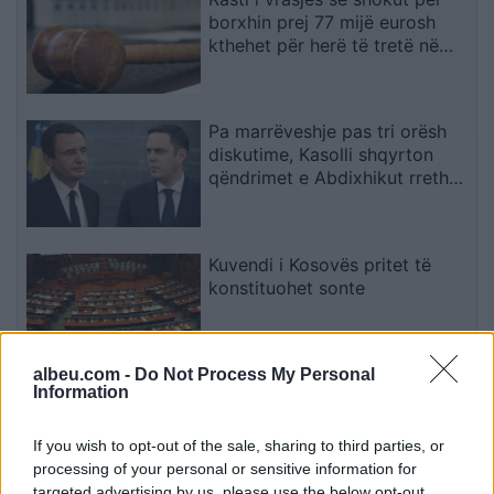
borxhin prej 77 mijë eurosh
kthehet për herë të tretë në
rigjykim
Pa marrëveshje pas tri orësh
diskutime, Kasolli shqyrton
qëndrimet e Abdixhikut rreth
mocionit: I krijoi lehtësi LVV-së
Kuvendi i Kosovës pritet të
konstituohet sonte
albeu.com -
Do Not Process My Personal
Information
Temperaturat ekstreme
përfshijnë Evropën Qendrore e
Lindore, Sllovakia arrin 42
If you wish to opt-out of the sale, sharing to third parties, or
gradë dhe Polonia përballet me
processing of your personal or sensitive information for
probleme energjetike
targeted advertising by us, please use the below opt-out