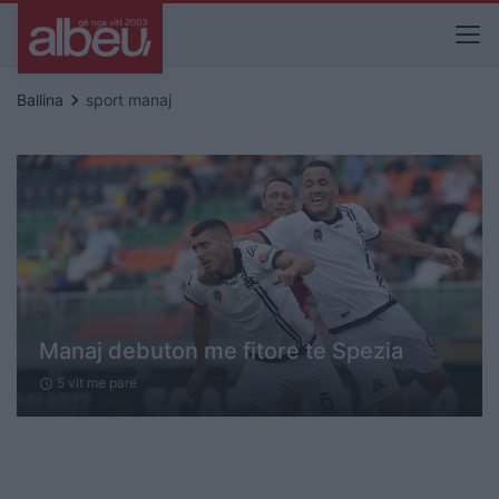
keyboard_arrow_right
Ballina
sport manaj
Manaj debuton me fitore te Spezia
5 vit me parë
schedule