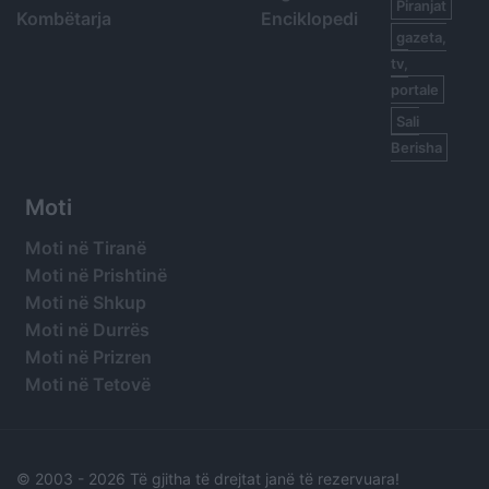
Piranjat
Kombëtarja
Enciklopedi
gazeta,
tv,
portale
Sali
Berisha
Moti
Moti në Tiranë
Moti në Prishtinë
Moti në Shkup
Moti në Durrës
Moti në Prizren
Moti në Tetovë
© 2003 -
2026 Të gjitha të drejtat janë të rezervuara!