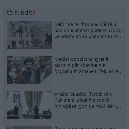
të fundit
Reforma territoriale/ Cërriku
hap konsultimet publike, Doka:
Qëndrimi do të bazohet te zëri
i qytetarëve, jo te përplasjet
politike
Mediat opozitare ngrenë
alarmin për shëndetin e
Mojtaba Khameneit: “Mund të
ndërrojë jetë në çdo çast
Arabia Saudite, Turqia dhe
Pakistani krijojnë aleancë
mbrojtëse: goditja ndaj njërit
do të quhet sulm ndaj të treve
Rasti i vrasjes së shokut për