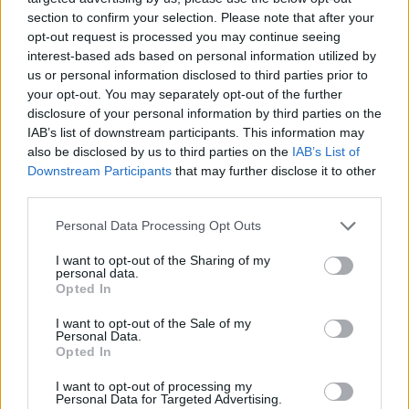
section to confirm your selection. Please note that after your
opt-out request is processed you may continue seeing
interest-based ads based on personal information utilized by
us or personal information disclosed to third parties prior to
your opt-out. You may separately opt-out of the further
disclosure of your personal information by third parties on the
IAB’s list of downstream participants. This information may
also be disclosed by us to third parties on the
IAB’s List of
Downstream Participants
that may further disclose it to other
third parties.
Personal Data Processing Opt Outs
I want to opt-out of the Sharing of my
personal data.
Opted In
I want to opt-out of the Sale of my
Personal Data.
Opted In
Esim for Global
|
Esim for Europe
|
Esim for Caribbean
|
Esim for USA
|
Esim for Italy
|
Esim for Spain
|
Esim
I want to opt-out of processing my
Personal Data for Targeted Advertising.
for Turkey
|
Esim for Germany
|
Esim for Greece
|
Esim