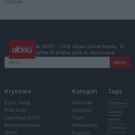
Belgium
© 2003 -
2026 Albeu Online Media. Të
gjitha të drejtat janë të rezervuara!
Search
Kryesore
Kategori
Tags
Erion Veliaj
Lifestyle
Edi Rama
Free Esim
Showbiz
Albania
Zgjedhjet 2025
Tech
News
Belinda Balluku
Shëndetësi
Ilir Meta
SPAK
Argetim