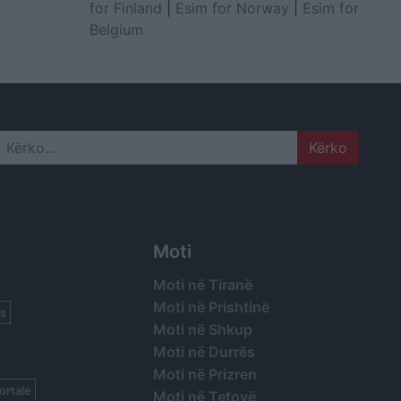
for Finland
|
Esim for Norway
|
Esim for
Belgium
Search
Moti
Moti në Tiranë
Moti në Prishtinë
s
Moti në Shkup
Moti në Durrës
Moti në Prizren
ortale
Moti në Tetovë