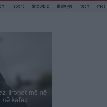
oni
sport
showbiz
lifestyle
tech
moti
ez’ lirohet më në
h në kafaz