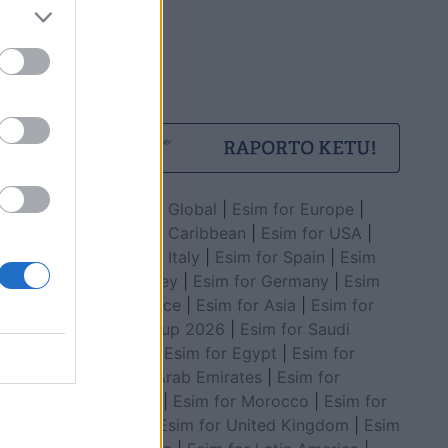
Esim for Global
|
Esim for Europe
|
Esim for Caribbean
|
Esim for USA
|
Esim for Italy
|
Esim for Spain
|
Esim
for Turkey
|
Esim for Germany
|
Esim
for Greece
|
Esim for Asia
|
Esim for
World Cup 2026
|
Esim for Saudi
Arabia
|
Esim for Egypt
|
Esim for
United Arab Emirates
|
Esim for
Balkans
|
Esim for Morocco
|
Esim for
China
|
Esim for United Kingdom
|
Esim