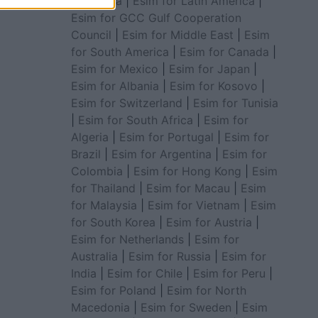
for Africa
|
Esim for Latin America
|
Esim for GCC Gulf Cooperation
Council
|
Esim for Middle East
|
Esim
for South America
|
Esim for Canada
|
Esim for Mexico
|
Esim for Japan
|
Esim for Albania
|
Esim for Kosovo
|
Esim for Switzerland
|
Esim for Tunisia
|
Esim for South Africa
|
Esim for
Algeria
|
Esim for Portugal
|
Esim for
Brazil
|
Esim for Argentina
|
Esim for
Colombia
|
Esim for Hong Kong
|
Esim
for Thailand
|
Esim for Macau
|
Esim
for Malaysia
|
Esim for Vietnam
|
Esim
for South Korea
|
Esim for Austria
|
Esim for Netherlands
|
Esim for
Australia
|
Esim for Russia
|
Esim for
India
|
Esim for Chile
|
Esim for Peru
|
Esim for Poland
|
Esim for North
Macedonia
|
Esim for Sweden
|
Esim