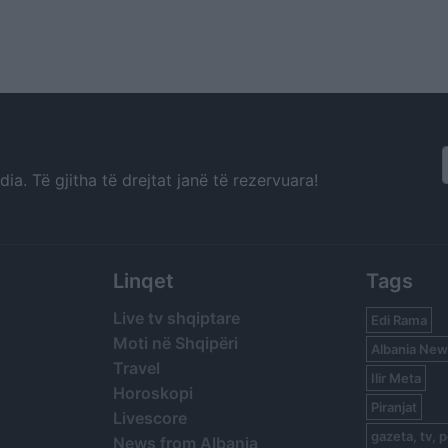
a. Të gjitha të drejtat janë të rezervuara!
Linqet
Tags
Live tv shqiptare
Edi Rama
Moti në Shqipëri
Albania New
Travel
Ilir Meta
Horoskopi
Piranjat
Livescore
gazeta, tv, p
News from Albania