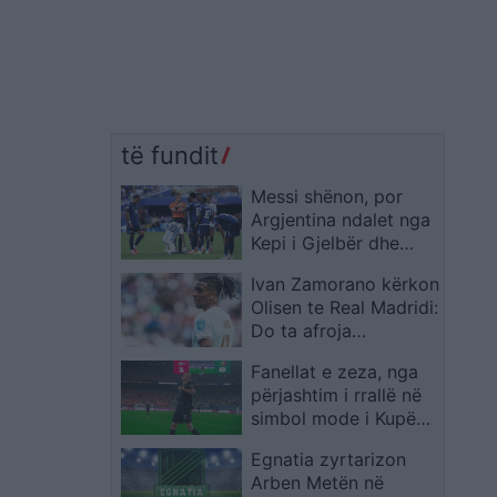
të fundit
Messi shënon, por
Argjentina ndalet nga
Kepi i Gjelbër dhe
sfida shkon në shtesë
Ivan Zamorano kërkon
Olisen te Real Madridi:
Do ta afroja
menjëherë
Fanellat e zeza, nga
përjashtim i rrallë në
simbol mode i Kupës
së Botës 2026
Egnatia zyrtarizon
Arben Metën në