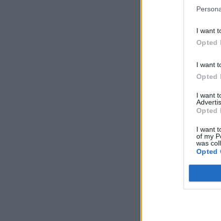
Persona
I want t
Opted 
I want t
Opted 
I want 
Advertis
Opted 
I want t
of my P
was col
Opted 