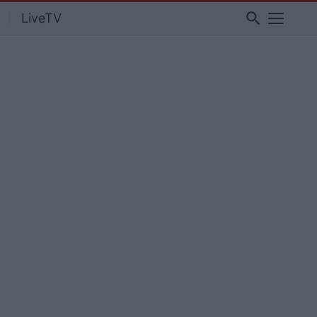
search
LiveTV