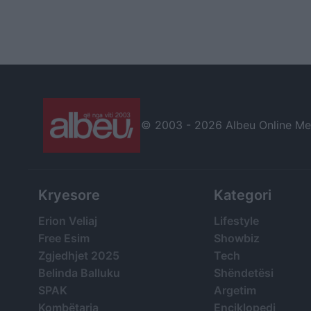
© 2003 -
2026 Albeu Online Medi
Kryesore
Kategori
Erion Veliaj
Lifestyle
Free Esim
Showbiz
Zgjedhjet 2025
Tech
Belinda Balluku
Shëndetësi
SPAK
Argetim
Kombëtarja
Enciklopedi