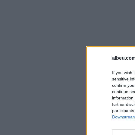
albeu.com
If you wish 
sensitive in
confirm you
continue se
information 
further disc
participants
Downstream 