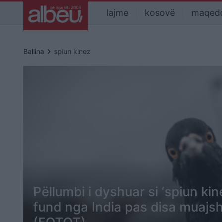
lajme
kosovë
maqed
keyboard_arrow_right
Ballina
spiun kinez
Pëllumbi i dyshuar si ‘spiun kin
fund nga India pas disa muajs