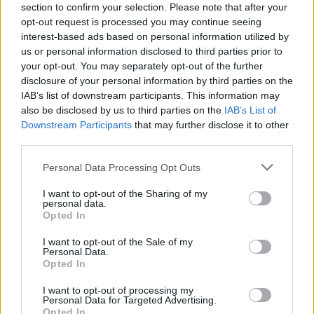
section to confirm your selection. Please note that after your
opt-out request is processed you may continue seeing
interest-based ads based on personal information utilized by
us or personal information disclosed to third parties prior to
your opt-out. You may separately opt-out of the further
disclosure of your personal information by third parties on the
IAB’s list of downstream participants. This information may
also be disclosed by us to third parties on the
IAB’s List of
Downstream Participants
that may further disclose it to other
third parties.
Personal Data Processing Opt Outs
I want to opt-out of the Sharing of my
personal data.
Opted In
I want to opt-out of the Sale of my
Personal Data.
Opted In
Esim for Global
|
Esim for Europe
|
Esim for Caribbean
|
Esim for USA
|
Esim for Italy
|
Esim for Spain
|
Esim
I want to opt-out of processing my
for Turkey
|
Esim for Germany
|
Esim for Greece
|
Esim
Personal Data for Targeted Advertising.
Opted In