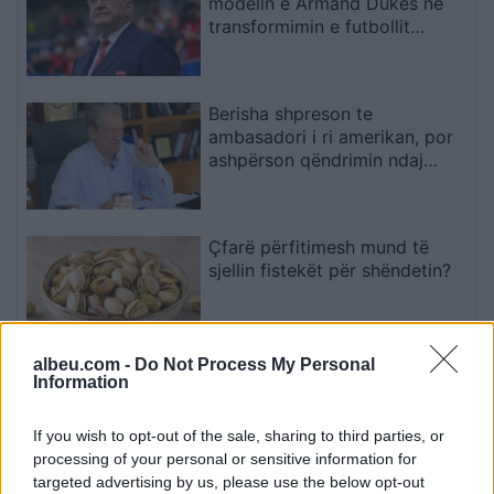
modelin e Armand Dukës në
transformimin e futbollit
shqiptar
Berisha shpreson te
ambasadori i ri amerikan, por
ashpërson qëndrimin ndaj
SPAK-ut dhe reformës
territoriale
Çfarë përfitimesh mund të
sjellin fistekët për shëndetin?
albeu.com -
Do Not Process My Personal
Analiza e re evidenton lidhje
Information
mes konsumit të mishit të kuq
dhe rrezikut për kancer
If you wish to opt-out of the sale, sharing to third parties, or
pankreatik
processing of your personal or sensitive information for
targeted advertising by us, please use the below opt-out