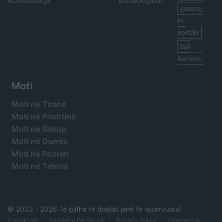
Kombëtarja
Enciklopedi
gazeta,
tv,
portale
Sali
Berisha
Moti
Moti në Tiranë
Moti në Prishtinë
Moti në Shkup
Moti në Durrës
Moti në Prizren
Moti në Tetovë
© 2003 -
2026 Të gjitha të drejtat janë të rezervuara!
Kontaktoni
Kushtet e Përdorimit
Privacy Policy
Powered by: