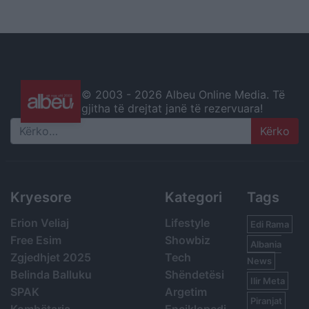
© 2003 -
2026 Albeu Online Media. Të
gjitha të drejtat janë të rezervuara!
Search
Kryesore
Kategori
Tags
Erion Veliaj
Lifestyle
Edi Rama
Free Esim
Showbiz
Albania
Zgjedhjet 2025
Tech
News
Belinda Balluku
Shëndetësi
Ilir Meta
SPAK
Argetim
Piranjat