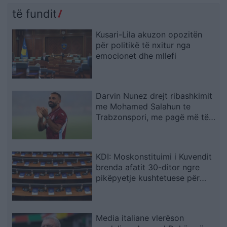
të fundit
Kusari-Lila akuzon opozitën
për politikë të nxitur nga
emocionet dhe mllefi
Darvin Nunez drejt ribashkimit
me Mohamed Salahun te
Trabzonspori, me pagë më të
lartë
KDI: Moskonstituimi i Kuvendit
brenda afatit 30-ditor ngre
pikëpyetje kushtetuese për
hapat e ardhshëm
Media italiane vlerëson