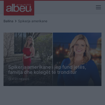
keyboard_arrow_right
Ballina
Spikerja amerikane
Spikerja amerikane i jep fund jetës,
familja dhe kolegët të tronditur
4 vit me parë
schedule