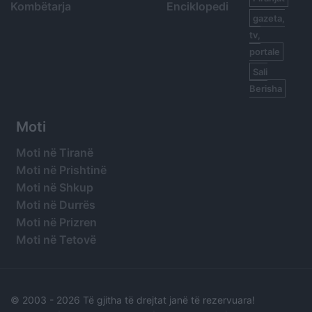
Kombëtarja
Enciklopedi
gazeta,
tv,
portale
Sali
Berisha
Moti
Moti në Tiranë
Moti në Prishtinë
Moti në Shkup
Moti në Durrës
Moti në Prizren
Moti në Tetovë
© 2003 -
2026 Të gjitha të drejtat janë të rezervuara!