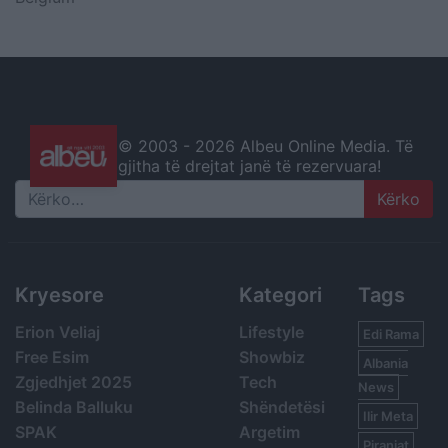
© 2003 -
2026 Albeu Online Media. Të
gjitha të drejtat janë të rezervuara!
Search
Kryesore
Kategori
Tags
Erion Veliaj
Lifestyle
Edi Rama
Free Esim
Showbiz
Albania
Zgjedhjet 2025
Tech
News
Belinda Balluku
Shëndetësi
Ilir Meta
SPAK
Argetim
Piranjat