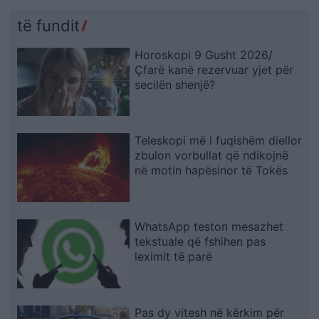
të fundit
Horoskopi 9 Gusht 2026/
Çfarë kanë rezervuar yjet për
secilën shenjë?
Teleskopi më i fuqishëm diellor
zbulon vorbullat që ndikojnë
në motin hapësinor të Tokës
WhatsApp teston mesazhet
tekstuale që fshihen pas
leximit të parë
Pas dy vitesh në kërkim për