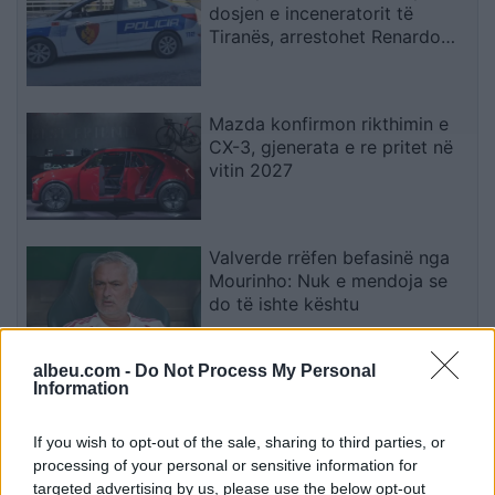
dosjen e inceneratorit të
Tiranës, arrestohet Renardo
Nallbani në Palasë
Mazda konfirmon rikthimin e
CX-3, gjenerata e re pritet në
vitin 2027
Valverde rrëfen befasinë nga
Mourinho: Nuk e mendoja se
do të ishte kështu
albeu.com -
Do Not Process My Personal
Information
Arrestohet 73-vjeçari në Krujë,
ndezi zjarr për të djegur barin
dhe flakët u përhapën drejt
If you wish to opt-out of the sale, sharing to third parties, or
malit
processing of your personal or sensitive information for
targeted advertising by us, please use the below opt-out