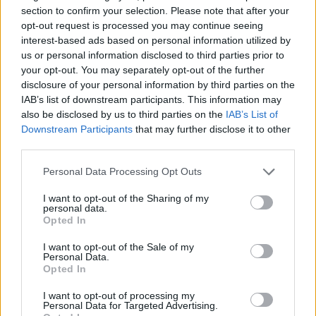
section to confirm your selection. Please note that after your
opt-out request is processed you may continue seeing
interest-based ads based on personal information utilized by
us or personal information disclosed to third parties prior to
your opt-out. You may separately opt-out of the further
disclosure of your personal information by third parties on the
IAB’s list of downstream participants. This information may
also be disclosed by us to third parties on the
IAB’s List of
Downstream Participants
that may further disclose it to other
third parties.
Personal Data Processing Opt Outs
I want to opt-out of the Sharing of my
personal data.
Opted In
I want to opt-out of the Sale of my
Personal Data.
Opted In
Esim for Global
|
Esim for Europe
|
Esim for Caribbean
|
Esim for USA
|
Esim for Italy
|
Esim for Spain
|
Esim
I want to opt-out of processing my
Personal Data for Targeted Advertising.
for Turkey
|
Esim for Germany
|
Esim for Greece
|
Esim