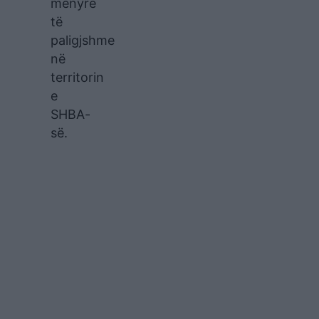
mënyrë
të
paligjshme
në
territorin
e
SHBA-
së.