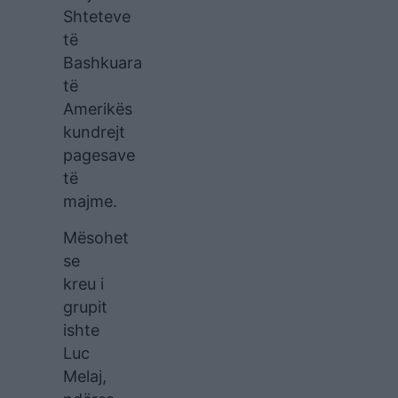
Shteteve
të
Bashkuara
të
Amerikës
kundrejt
pagesave
të
majme.
Mësohet
se
kreu i
grupit
ishte
Luc
Melaj,