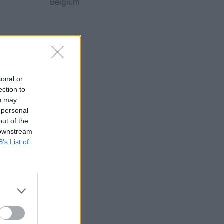
Belgium
sonal or
ection to
ou may
 personal
out of the
 downstream
B’s List of