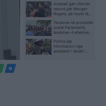
Arsenali gati ofertën
artikuj të shportës së
rekord për Morgan
konsumit
Rogers, që mund të
hyjë në historinë e
Tensione në protestën
Ligës Premier
pranë Parlamentit,
lëndohen 4 efektivë
policie
Policia jep
informacion nga
aksidenti i rëndë i
furgonit Berat–Tiranë,
2 të vdekur dhe 15 të
plagosur