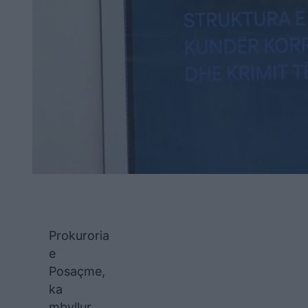
Prokuroria
e
Posaçme,
ka
mbyllur