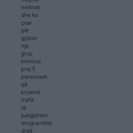
hetimet
dhe ka
çuar
për
gjykim
një
grup
kriminal
prej 5
personash
që
kryente
trafik
të
paligjshëm
emigrantësh
drejt