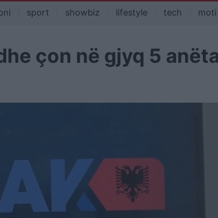
oni
sport
showbiz
lifestyle
tech
moti
dhe çon në gjyq 5 anët