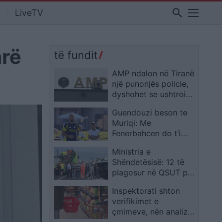
search
LiveTV
arë
të fundit
AMP ndalon në Tiranë
një punonjës policie,
dyshohet se ushtroi
dhunë ndaj vajzës së
Guendouzi beson te
mitur
Muriqi: Me
Fenerbahcen do t’i
kalojë 20 golat
Ministria e
Shëndetësisë: 12 të
plagosur në QSUT pas
aksidentit në
Inspektorati shton
autostradën Tiranë-
verifikimet e
Durrës, 7 në gjendje
çmimeve, nën analizë
të rëndë
600 deri në 700