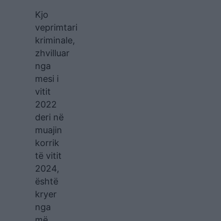
Kjo
veprimtari
kriminale,
zhvilluar
nga
mesi i
vitit
2022
deri në
muajin
korrik
të vitit
2024,
është
kryer
nga
më