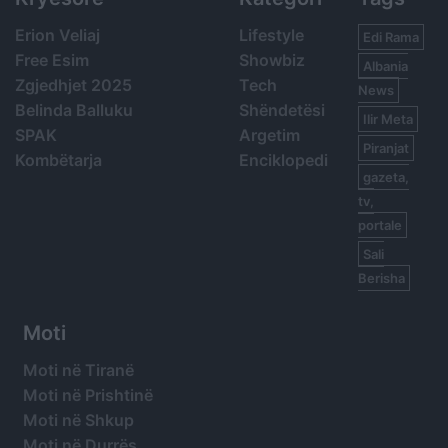
Erion Veliaj
Lifestyle
Edi Rama
Free Esim
Showbiz
Albania
Zgjedhjet 2025
Tech
News
Belinda Balluku
Shëndetësi
Ilir Meta
SPAK
Argetim
Piranjat
Kombëtarja
Enciklopedi
gazeta,
tv,
portale
Sali
Berisha
Moti
Moti në Tiranë
Moti në Prishtinë
Moti në Shkup
Moti në Durrës