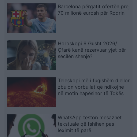
Barcelona përgatit ofertën prej
70 milionë eurosh për Rodrin
Horoskopi 9 Gusht 2026/
Çfarë kanë rezervuar yjet për
secilën shenjë?
Teleskopi më i fuqishëm diellor
zbulon vorbullat që ndikojnë
në motin hapësinor të Tokës
WhatsApp teston mesazhet
tekstuale që fshihen pas
leximit të parë