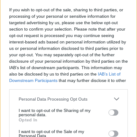
If you wish to opt-out of the sale, sharing to third parties, or
processing of your personal or sensitive information for
targeted advertising by us, please use the below opt-out
Arrestohet 73-vjeçari në
Zjarri në Krujë përhapet
section to confirm your selection. Please note that after your
Krujë, ndezi zjarr për të
më tej, evakuohen
opt-out request is processed you may continue seeing
djegur barin dhe flakët u
banorët e Barabit–Lluban,
interest-based ads based on personal information utilized by
përhapën drejt malit
raportohen shpërthime
us or personal information disclosed to third parties prior to
armatimesh
your opt-out. You may separately opt-out of the further
disclosure of your personal information by third parties on the
IAB’s list of downstream participants. This information may
also be disclosed by us to third parties on the
IAB’s List of
Downstream Participants
that may further disclose it to other
third parties.
Arrestohet pranë banesës
Dita e nëntë e protestës
Personal Data Processing Opt Outs
i dyshuari për vrasjen e
në Divjakë, banorët djegin
20-vjeçarit në Korçë
teserat e PS-së dhe
I want to opt-out of the Sharing of my
kundërshtojnë bashkimin
personal data.
Opted In
me Lushnjën
I want to opt-out of the Sale of my
Personal Data.