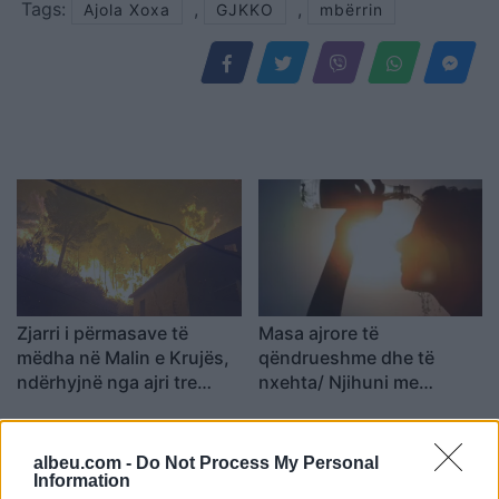
Tags:
,
,
Ajola Xoxa
GJKKO
mbërrin
Zjarri i përmasave të
Masa ajrore të
mëdha në Malin e Krujës,
qëndrueshme dhe të
ndërhyjnë nga ajri tre
nxehta/ Njihuni me
helikopterë dhe droni
parashikimin e motit 9
Bayraktar
Gusht 2026, ja qytetet ku
termometri do të shënojë
albeu.com -
Do Not Process My Personal
41 gradë
Information