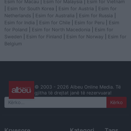
Esim for Macau
|
Esim for Malaysia
|
Esim for Vietnam
|
Esim for South Korea
|
Esim for Austria
|
Esim for
Netherlands
|
Esim for Australia
|
Esim for Russia
|
Esim for India
|
Esim for Chile
|
Esim for Peru
|
Esim
for Poland
|
Esim for North Macedonia
|
Esim for
Sweden
|
Esim for Finland
|
Esim for Norway
|
Esim for
Belgium
© 2003 -
2026 Albeu Online Media. Të
gjitha të drejtat janë të rezervuara!
Search
Kryesore
Kategori
Tags