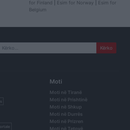
for Finland
|
Esim for Norway
|
Esim for
Belgium
Search
Moti
Moti në Tiranë
Moti në Prishtinë
s
Moti në Shkup
Moti në Durrës
Moti në Prizren
ortale
Moti në Tetovë