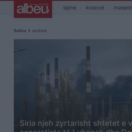
lajme
kosovë
maqed
keyboard_arrow_right
Ballina
sontesk
Siria njeh zyrtarisht shtetet e