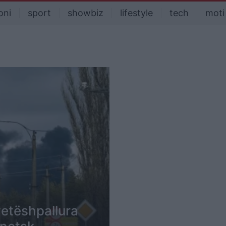
oni
sport
showbiz
lifestyle
tech
moti
 vetëshpallura