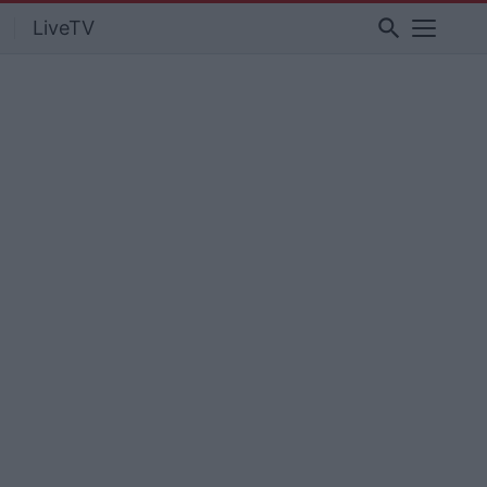
search
LiveTV