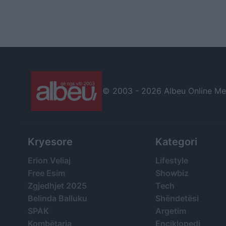
© 2003 -
2026 Albeu Online Medi
Kryesore
Kategori
Erion Veliaj
Lifestyle
Free Esim
Showbiz
Zgjedhjet 2025
Tech
Belinda Balluku
Shëndetësi
SPAK
Argetim
Kombëtarja
Enciklopedi