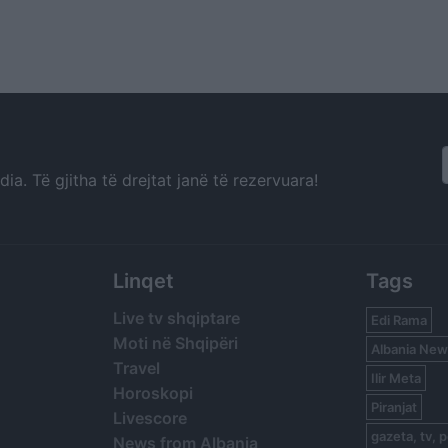
a. Të gjitha të drejtat janë të rezervuara!
Linqet
Tags
Live tv shqiptare
Edi Rama
Moti në Shqipëri
Albania New
Travel
Ilir Meta
Horoskopi
Piranjat
Livescore
gazeta, tv, p
News from Albania