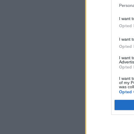
Persona
I want t
Opted 
I want t
Opted 
I want 
Advertis
Opted 
I want t
of my P
was col
Opted 