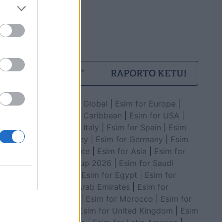
Esim for Global
|
Esim for Europe
|
Esim for Caribbean
|
Esim for USA
|
Esim for Italy
|
Esim for Spain
|
Esim
for Turkey
|
Esim for Germany
|
Esim
for Greece
|
Esim for Asia
|
Esim for
World Cup 2026
|
Esim for Saudi
Arabia
|
Esim for Egypt
|
Esim for
United Arab Emirates
|
Esim for
Balkans
|
Esim for Morocco
|
Esim for
China
|
Esim for United Kingdom
|
Esim