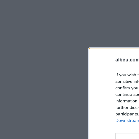
albeu.com
If you wish 
sensitive in
confirm you
continue se
information 
further disc
participants
Downstream 