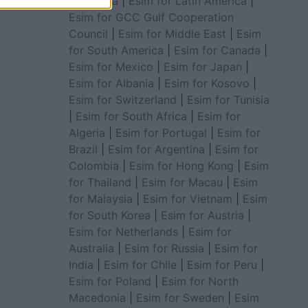
for Africa
|
Esim for Latin America
|
Esim for GCC Gulf Cooperation
Council
|
Esim for Middle East
|
Esim
for South America
|
Esim for Canada
|
Esim for Mexico
|
Esim for Japan
|
Esim for Albania
|
Esim for Kosovo
|
Esim for Switzerland
|
Esim for Tunisia
|
Esim for South Africa
|
Esim for
Algeria
|
Esim for Portugal
|
Esim for
Brazil
|
Esim for Argentina
|
Esim for
Colombia
|
Esim for Hong Kong
|
Esim
for Thailand
|
Esim for Macau
|
Esim
for Malaysia
|
Esim for Vietnam
|
Esim
for South Korea
|
Esim for Austria
|
Esim for Netherlands
|
Esim for
Australia
|
Esim for Russia
|
Esim for
India
|
Esim for Chile
|
Esim for Peru
|
Esim for Poland
|
Esim for North
Macedonia
|
Esim for Sweden
|
Esim