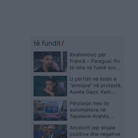
të fundit
Ibrahimovic për
Francë – Paraguai: Po
të isha në fushë sonte,
do të isha ndëshkuar
U përfshi në listën e
me 4 ose 5 kartonë të
“armiqve” në protestë,
kuq
Aurela Gaçe: Kam
protestuar gjithë
Përplasje mes dy
jetën, dinjitetin nuk
automjeteve në
ma prek askush
Tepelenë–Krahës,
lëndohen shoferi i
Ancelotti jep sinjale
taksisë dhe tre
pozitive dhe negative
udhëtarë