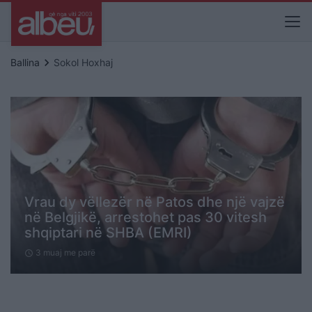
keyboard_arrow_right
Ballina
Sokol Hoxhaj
Vrau dy vëllezër në Patos dhe një vajzë
në Belgjikë, arrestohet pas 30 vitesh
shqiptari në SHBA (EMRI)
3 muaj me parë
schedule