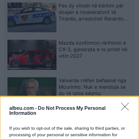
Pas dy vitesh në kërkim për
dosjen e inceneratorit të
Tiranës, arrestohet Renardo
Nallbani në Palasë
Mazda konfirmon rikthimin e
CX-3, gjenerata e re pritet në
vitin 2027
Valverde rrëfen befasinë nga
Mourinho: Nuk e mendoja se
do të ishte kështu
albeu.com -
Do Not Process My Personal
Information
Arrestohet 73-vjeçari në Krujë,
ndezi zjarr për të djegur barin
If you wish to opt-out of the sale, sharing to third parties, or
dhe flakët u përhapën drejt
processing of your personal or sensitive information for
malit