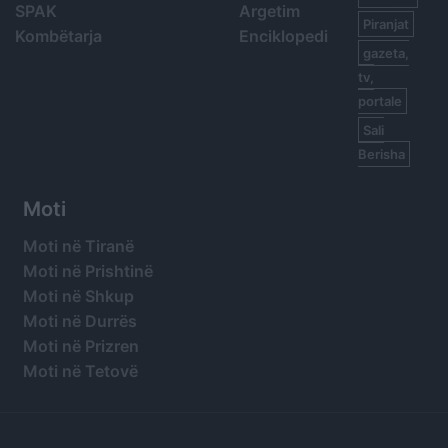
SPAK
Argetim
Piranjat
Kombëtarja
Enciklopedi
gazeta,
tv,
portale
Sali
Berisha
Moti
Moti në Tiranë
Moti në Prishtinë
Moti në Shkup
Moti në Durrës
Moti në Prizren
Moti në Tetovë