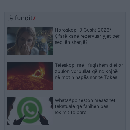
të fundit
Horoskopi 9 Gusht 2026/
Çfarë kanë rezervuar yjet për
secilën shenjë?
Teleskopi më i fuqishëm diellor
zbulon vorbullat që ndikojnë
në motin hapësinor të Tokës
WhatsApp teston mesazhet
tekstuale që fshihen pas
leximit të parë