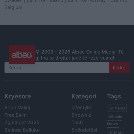
Belgium
© 2003 -
2026 Albeu Online Media. Të
gjitha të drejtat janë të rezervuara!
Search
Kryesore
Kategori
Tags
Erion Veliaj
Lifestyle
Edi Rama
Free Esim
Showbiz
Albania
Zgjedhjet 2025
Tech
News
Belinda Balluku
Shëndetësi
Ilir Meta