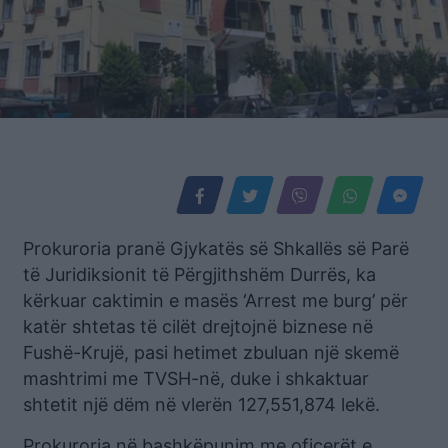
Prokuroria pranë Gjykatës së Shkallës së Parë
të Juridiksionit të Përgjithshëm Durrës, ka
kërkuar caktimin e masës ‘Arrest me burg’ për
katër shtetas të cilët drejtojnë biznese në
Fushë-Krujë, pasi hetimet zbuluan një skemë
mashtrimi me TVSH-në, duke i shkaktuar
shtetit një dëm në vlerën 127,551,874 lekë.
Prokuroria në bashkëpunim me oficerët e