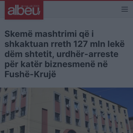
Skemë mashtrimi që i
shkaktuan rreth 127 mln lekë
dëm shtetit, urdhër-arreste
për katër biznesmenë në
Fushë-Krujë