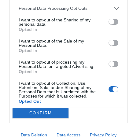
Personal Data Processing Opt Outs
I want to opt-out of the Sharing of my
personal data.
Opted In
I want to opt-out of the Sale of my
Personal Data.
Sezoni turistik shton
Vijon beteja me flakët në
Opted In
fluksin e automjeteve në
Mallakastër, era e fortë
I want to opt-out of processing my
Morinë dhe Vermicë
aktivizon sërish zjarrin në
Personal Data for Targeted Advertising.
Drenie
Opted In
I want to opt-out of Collection, Use,
Retention, Sale, and/or Sharing of my
Personal Data that Is Unrelated with the
Purposes for which it was collected.
Opted Out
CONFIRM
Masakër mjedisore në
Hetimet për dosjen
Gjirin e Lalzit/ Ujërat e
“Balluku”/ SPAK ushtron
zeza derdhen në det,
kontrolle në kompaninë
Data Deletion
Data Access
Privacy Policy