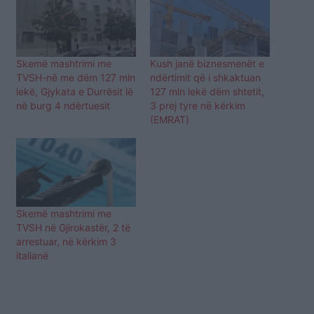
Skemë mashtrimi me
Kush janë biznesmenët e
TVSH-në me dëm 127 mln
ndërtimit që i shkaktuan
lekë, Gjykata e Durrësit lë
127 mln lekë dëm shtetit,
në burg 4 ndërtuesit
3 prej tyre në kërkim
(EMRAT)
Skemë mashtrimi me
TVSH në Gjirokastër, 2 të
arrestuar, në kërkim 3
italianë