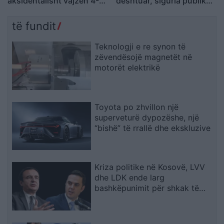
aksidentalisht vajzën 4-
dështuar, siguria publike
vjeçare me makinë, fëmija
është kthyer në pasiguri
humb jetën
kronike dhe thirrja “Jepe
të fundit
dorëheqjen” merr tjetër
peshë
Teknologji e re synon të
zëvendësojë magnetët në
motorët elektrikë
Toyota po zhvillon një
superveturë dypozëshe, një
“bishë” të rrallë dhe ekskluzive
Kriza politike në Kosovë, LVV
dhe LDK ende larg
bashkëpunimit për shkak të
ndarjes së posteve