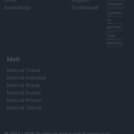
SPAK
Argetim
Piranjat
Kombëtarja
Enciklopedi
gazeta,
tv,
portale
Sali
Berisha
Moti
Moti në Tiranë
Moti në Prishtinë
Moti në Shkup
Moti në Durrës
Moti në Prizren
Moti në Tetovë
© 2003 -
2026 Të gjitha të drejtat janë të rezervuara!