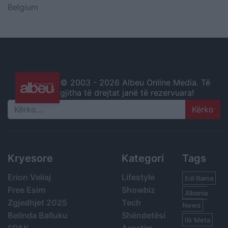
Belgium
© 2003 -
2026 Albeu Online Media. Të
gjitha të drejtat janë të rezervuara!
Search
Kryesore
Kategori
Tags
Erion Veliaj
Lifestyle
Edi Rama
Free Esim
Showbiz
Albania
Zgjedhjet 2025
Tech
News
Belinda Balluku
Shëndetësi
Ilir Meta