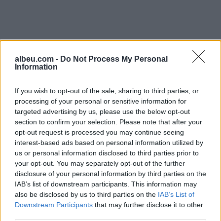
albeu.com -
Do Not Process My Personal
Information
If you wish to opt-out of the sale, sharing to third parties, or
processing of your personal or sensitive information for
targeted advertising by us, please use the below opt-out
section to confirm your selection. Please note that after your
Shtuar
më
15.10.2024 10:18
opt-out request is processed you may continue seeing
interest-based ads based on personal information utilized by
Tags:
,
,
4 biznesmenë
Fushe-Kruje
skeme
us or personal information disclosed to third parties prior to
,
mashtrimi
urdher arreste
your opt-out. You may separately opt-out of the further
disclosure of your personal information by third parties on the
IAB’s list of downstream participants. This information may
also be disclosed by us to third parties on the
IAB’s List of
Downstream Participants
that may further disclose it to other
third parties.