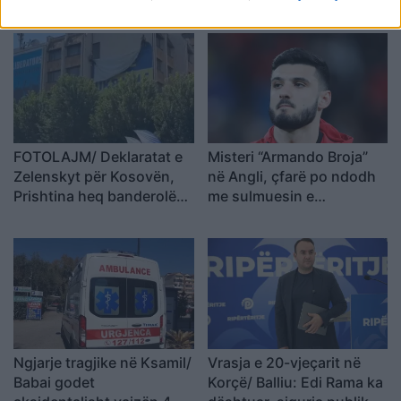
ndotet bregdeti në kulmin
“Atelier 4”, sekuestrohet
e sezonit
projekti i arredimit të vilës
luksoze
FOTOLAJM/ Deklaratat e
Misteri “Armando Broja”
Zelenskyt për Kosovën,
në Angli, çfarë po ndodh
Prishtina heq banderolën
me sulmuesin e
gjigande me mbishkrimin
Kombëtares?
‘Free Ukraine’
Ngjarje tragjike në Ksamil/
Vrasja e 20-vjeçarit në
Babai godet
Korçë/ Balliu: Edi Rama ka