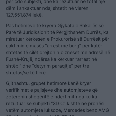
për çdo subjekti, dhe ka rezultuar në total një
dëm i shkaktuar ndaj shtetit në vlerën
127,551,874 lekë.
Pas hetimeve të kryera Gjykata e Shkallës së
Parë të Juridiksionit të Përgjithshëm Durrës, ka
miratuar kërkesën e Prokurorisë së Durrësit për
caktimin e masës “arrest me burg” për katër
shtetas të cilët drejtonin bizneset me adresë në
Fushë-Krujë, ndërsa ka kërkuar “arrest në
shtëpi” dhe “detyrim paraqitje” për tre
shtetas/se të tjerë.
Gjithashtu, grupet hetimore kanë kryer
verifikimet e pajisjeve dhe automjeteve që
zotëronin shoqëritë e ndërtimit nga ku ka
rezultuar se subjekti “3D C” kishte në pronësi
vetëm automjete luksoze, Mercedes benz AMG