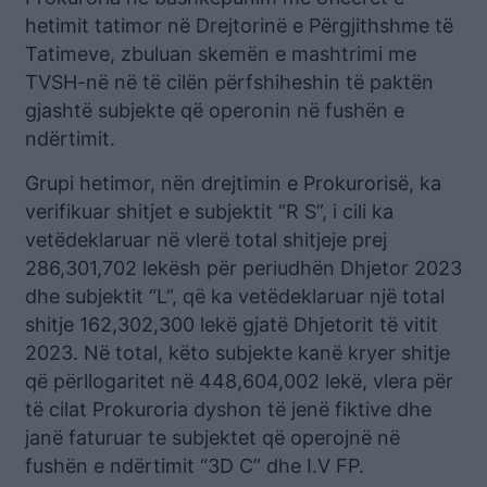
hetimit tatimor në Drejtorinë e Përgjithshme të
Tatimeve, zbuluan skemën e mashtrimi me
TVSH-në në të cilën përfshiheshin të paktën
gjashtë subjekte që operonin në fushën e
ndërtimit.
Grupi hetimor, nën drejtimin e Prokurorisë, ka
verifikuar shitjet e subjektit “R S”, i cili ka
vetëdeklaruar në vlerë total shitjeje prej
286,301,702 lekësh për periudhën Dhjetor 2023
dhe subjektit “L”, që ka vetëdeklaruar një total
shitje 162,302,300 lekë gjatë Dhjetorit të vitit
2023. Në total, këto subjekte kanë kryer shitje
që përllogaritet në 448,604,002 lekë, vlera për
të cilat Prokuroria dyshon të jenë fiktive dhe
janë faturuar te subjektet që operojnë në
fushën e ndërtimit “3D C” dhe I.V FP.