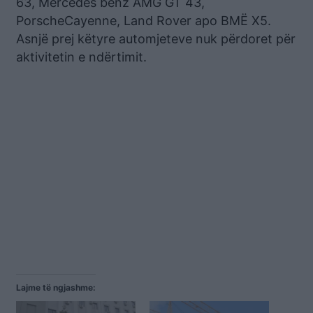
63, Mercedes benz AMG GT 43,
PorscheCayenne, Land Rover apo BMË X5.
Asnjë prej këtyre automjeteve nuk përdoret për
aktivitetin e ndërtimit.
Lajme të ngjashme: