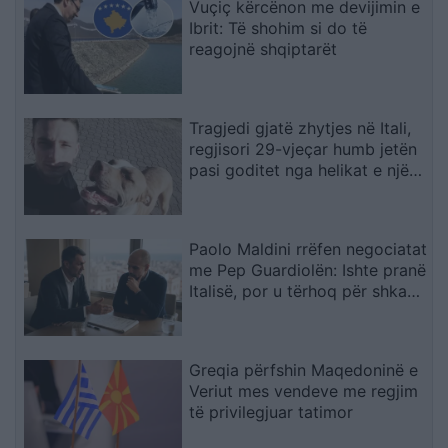
Vuçiç kërcënon me devijimin e
Ibrit: Të shohim si do të
reagojnë shqiptarët
Tragjedi gjatë zhytjes në Itali,
regjisori 29-vjeçar humb jetën
pasi goditet nga helikat e një
gomoneje
Paolo Maldini rrëfen negociatat
me Pep Guardiolën: Ishte pranë
Italisë, por u tërhoq për shkak
të lodhjes
Greqia përfshin Maqedoninë e
Veriut mes vendeve me regjim
të privilegjuar tatimor