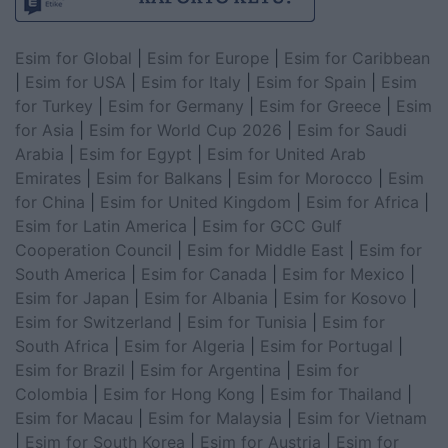
Esim for Global
|
Esim for Europe
|
Esim for Caribbean
|
Esim for USA
|
Esim for Italy
|
Esim for Spain
|
Esim
for Turkey
|
Esim for Germany
|
Esim for Greece
|
Esim
for Asia
|
Esim for World Cup 2026
|
Esim for Saudi
Arabia
|
Esim for Egypt
|
Esim for United Arab
Emirates
|
Esim for Balkans
|
Esim for Morocco
|
Esim
for China
|
Esim for United Kingdom
|
Esim for Africa
|
Esim for Latin America
|
Esim for GCC Gulf
Cooperation Council
|
Esim for Middle East
|
Esim for
South America
|
Esim for Canada
|
Esim for Mexico
|
Esim for Japan
|
Esim for Albania
|
Esim for Kosovo
|
Esim for Switzerland
|
Esim for Tunisia
|
Esim for
South Africa
|
Esim for Algeria
|
Esim for Portugal
|
Esim for Brazil
|
Esim for Argentina
|
Esim for
Colombia
|
Esim for Hong Kong
|
Esim for Thailand
|
Esim for Macau
|
Esim for Malaysia
|
Esim for Vietnam
|
Esim for South Korea
|
Esim for Austria
|
Esim for