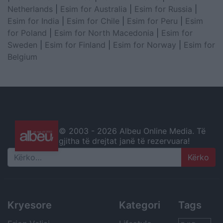
Netherlands
|
Esim for Australia
|
Esim for Russia
|
Esim for India
|
Esim for Chile
|
Esim for Peru
|
Esim
for Poland
|
Esim for North Macedonia
|
Esim for
Sweden
|
Esim for Finland
|
Esim for Norway
|
Esim for
Belgium
© 2003 -
2026 Albeu Online Media. Të
gjitha të drejtat janë të rezervuara!
Search
Kryesore
Kategori
Tags