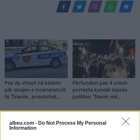
Pas dy vitesh në kërkim
Përfundon pas 4 orësh
për dosjen e inceneratorit
protesta kundër klasës
të Tiranës, arrestohet
politike: “Nesër më
Renardo Nallbani në
shumë!”
Palasë
albeu.com -
Do Not Process My Personal
Information