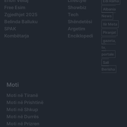
Erion Veliaj
Lifestyle
Edi Rama
Free Esim
Showbiz
Albania
Zgjedhjet 2025
Tech
News
Belinda Balluku
Shëndetësi
Ilir Meta
SPAK
Argetim
Piranjat
Kombëtarja
Enciklopedi
gazeta,
tv,
portale
Sali
Berisha
Moti
Moti në Tiranë
Moti në Prishtinë
Moti në Shkup
Moti në Durrës
Moti në Prizren