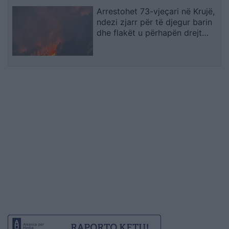
Arrestohet 73-vjeçari në Krujë,
ndezi zjarr për të djegur barin
dhe flakët u përhapën drejt
malit