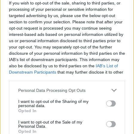
If you wish to opt-out of the sale, sharing to third parties, or
processing of your personal or sensitive information for
Protestuesit vijojnë
Ditëve shumë të nxehta
targeted advertising by us, please use the below opt-out
marshimin pa u ndalur:
po u vjen fundi?
section to confirm your selection. Please note that after your
Shqipëria e rinisë, jo e
Meteorologia tregon se
opt-out request is processed you may continue seeing
partisë!
kur nis rënia e
interest-based ads based on personal information utilized by
temperaturave
us or personal information disclosed to third parties prior to
your opt-out. You may separately opt-out of the further
disclosure of your personal information by third parties on the
IAB’s list of downstream participants. This information may
also be disclosed by us to third parties on the
IAB’s List of
Downstream Participants
that may further disclose it to other
third parties.
Zjarri në Krujë, Nufi dhe
E ndoqi me automatik dhe
Lamallari: Forcat po
vrau mikun e fëmijërisë,
Personal Data Processing Opt Outs
ndërhyjnë nga toka dhe
identifikohet autori i
I want to opt-out of the Sharing of my
ajri
dyshuar që është në
personal data.
kërkim
Opted In
I want to opt-out of the Sale of my
Personal Data.
Opted In