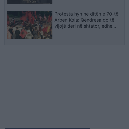
Protesta hyn në ditën e 70-të,
Arben Kola: Qëndresa do të
vijojë deri në shtator, edhe
diaspora do të angazhohet