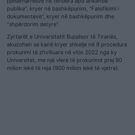
pjesëmarrësve në tendera apo ankande
publike”, kryer në bashkëpunim, “Falsifikimi i
dokumenteve”, kryer në bashkëpunim dhe
“shpërdorim detyre”.
Zyrtarët e Universitetit Bujqësor të Tiranës,
akuzohen se kanë kryer shkelje në 9 procedura
prokurimi të zhvilluara në vitin 2022 nga ky
Universitet, me një vlerë të prokurimit prej 90
milion lekë të reja (900 milion lekë të vjetra).