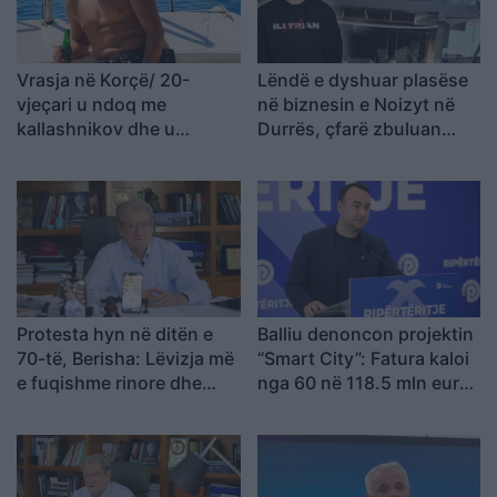
Vrasja në Korçë/ 20-
Lëndë e dyshuar plasëse
vjeçari u ndoq me
në biznesin e Noizyt në
kallashnikov dhe u
Durrës, çfarë zbuluan
ekzekutua në një pallat,
autoritetet
autori i dyshuar dhe
viktima ishin rritur bashkë
Protesta hyn në ditën e
Balliu denoncon projektin
70-të, Berisha: Lëvizja më
“Smart City”: Fatura kaloi
e fuqishme rinore dhe
nga 60 në 118.5 mln euro,
qytetare që nga vitet ’90
SHBA ka ngritur
shqetësime për Presight
AI dhe lidhjet e dyshuara
me Kinën