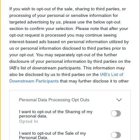
sh.p.k
If you wish to opt-out of the sale, sharing to third parties, or
processing of your personal or sensitive information for
4.
Malvina Visoka, i kompanisë “Malvina Visoka
targeted advertising by us, please use the below opt-out
PF”
section to confirm your selection. Please note that after your
opt-out request is processed you may continue seeing
HETIMI I SPAK:
interest-based ads based on personal information utilized by
us or personal information disclosed to third parties prior to
“Gjatë hetimit janë evidentuar shkelje ligjore të
your opt-out. You may separately opt-out of the further
anëtarëve të njësisë së prokurimit dhe
disclosure of your personal information by third parties on the
komisionit të vlerësimit të ofertave,
IAB’s list of downstream participants. This information may
also be disclosed by us to third parties on the
IAB’s List of
shtetasit; Amarildo Lleshi, Mehmet
Downstream Participants
that may further disclose it to other
Qoshja, Altin Murto, Enkeleida Sallaku, Klara
third parties.
Jahollari, Agim Sefa, Arjan Buliqi, Serafin
Personal Data Processing Opt Outs
Skënderi, Ilir Kapaj, Dritan Laçi, Azem
Parllaku, Artur Koleci, Radion Dhromi, Blenard
I want to opt-out of the Sharing of my
personal data.
Spaho, Tedi Proda, Erjola Kopali, Klea
Opted In
Lekocaj, Etleva Shore, në bashkëpunim me
titullarin e autoritetit kontraktor,
I want to opt-out of the Sale of my
Personal Data.