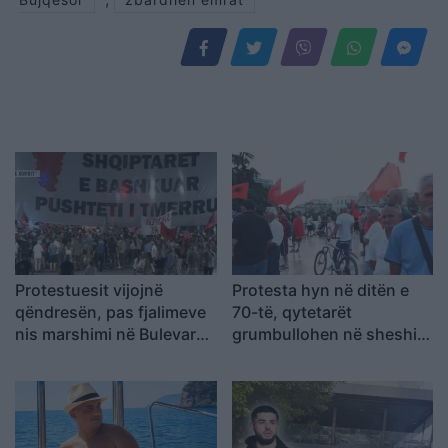
Protestuesit vijojnë
Protesta hyn në ditën e
qëndresën, pas fjalimeve
70-të, qytetarët
nis marshimi në Bulevard:
grumbullohen në sheshin
“Nesër më shumë!”
“Skënderbej”: Rama, jep
dorëheqjen!