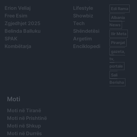
Erion Veliaj
Lifestyle
Edi Rama
Free Esim
Showbiz
Albania
Zgjedhjet 2025
Tech
News
Belinda Balluku
Shëndetësi
Ilir Meta
SPAK
Argetim
Piranjat
Kombëtarja
Enciklopedi
gazeta,
tv,
portale
Sali
Berisha
Moti
Moti në Tiranë
Moti në Prishtinë
Moti në Shkup
Moti në Durrës