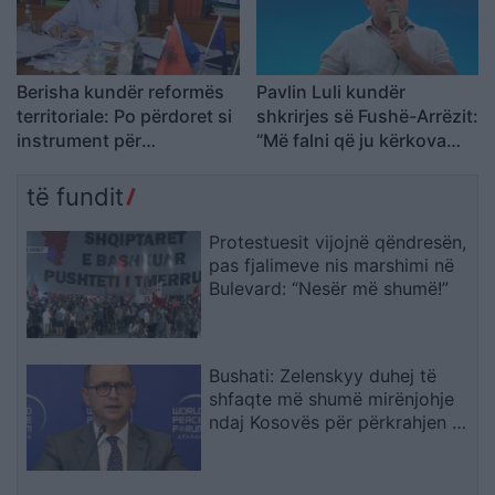
Berisha kundër reformës
Pavlin Luli kundër
territoriale: Po përdoret si
shkrirjes së Fushë-Arrëzit:
instrument për
“Më falni që ju kërkova
shpopullimin e Shqipërisë
votën për Ramën, na
tradhtoi”
të fundit
Protestuesit vijojnë qëndresën,
pas fjalimeve nis marshimi në
Bulevard: “Nesër më shumë!”
Bushati: Zelenskyy duhej të
shfaqte më shumë mirënjohje
ndaj Kosovës për përkrahjen e
Ukrainës