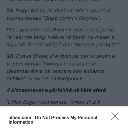
23.
Bejgo Bizha, si i dyshuar për kryerjen e
veprës penale “Shpërdorimi i detyrës”.
Pesë prej tyre ndodhen në masën e sigurisë
“arrest me burg, ndërsa të tjerët në masat e
sigurisë “Arrest shtëpi” dhe “detytim paraqitje”.
24.
Etleva Shore, si e dyshuar për kryerjen e
veprës penale “Shkelja e barazisë së
pjesëmarrësve në tendera apo ankande
publike”, kryer në bashkëpunim.
4 biznesmenët e përfshirë në këtë aferë
1.
Piro Zoga, i kompanisë “Krijon”sh.p.k
2.
Fotion Zoga, i kompanisë “Krijon”sh.p.k
albeu.com -
Do Not Process My Personal
Information
3.
Arnold Kryeziu, i kompanisë “Zero Group”