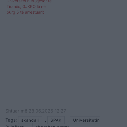
Universitetin Bujqësor të
Tiranës, GJKKO lë në
burg 5 të arrestuarit
Shtuar
më
28.06.2025 12:27
Tags:
,
,
skandali
SPAK
Universitetin
,
Bujqësor
zbardhen emrat