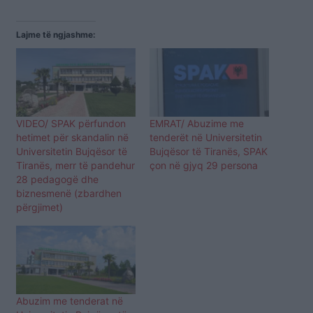
Lajme të ngjashme:
VIDEO/ SPAK përfundon
EMRAT/ Abuzime me
hetimet për skandalin në
tenderët në Universitetin
Universitetin Bujqësor të
Bujqësor të Tiranës, SPAK
Tiranës, merr të pandehur
çon në gjyq 29 persona
28 pedagogë dhe
biznesmenë (zbardhen
përgjimet)
Abuzim me tenderat në