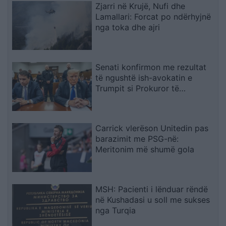
Zjarri në Krujë, Nufi dhe
Lamallari: Forcat po ndërhyjnë
nga toka dhe ajri
Senati konfirmon me rezultat
të ngushtë ish-avokatin e
Trumpit si Prokuror të
Përgjithshëm të SHBA-së
Carrick vlerëson Unitedin pas
barazimit me PSG-në:
Meritonim më shumë gola
MSH: Pacienti i lënduar rëndë
në Kushadasi u soll me sukses
nga Turqia