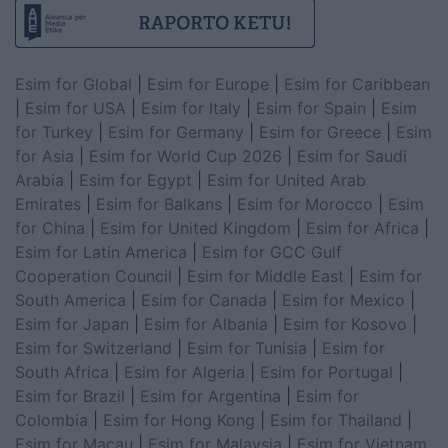
Esim for Global
|
Esim for Europe
|
Esim for Caribbean
|
Esim for USA
|
Esim for Italy
|
Esim for Spain
|
Esim
for Turkey
|
Esim for Germany
|
Esim for Greece
|
Esim
for Asia
|
Esim for World Cup 2026
|
Esim for Saudi
Arabia
|
Esim for Egypt
|
Esim for United Arab
Emirates
|
Esim for Balkans
|
Esim for Morocco
|
Esim
for China
|
Esim for United Kingdom
|
Esim for Africa
|
Esim for Latin America
|
Esim for GCC Gulf
Cooperation Council
|
Esim for Middle East
|
Esim for
South America
|
Esim for Canada
|
Esim for Mexico
|
Esim for Japan
|
Esim for Albania
|
Esim for Kosovo
|
Esim for Switzerland
|
Esim for Tunisia
|
Esim for
South Africa
|
Esim for Algeria
|
Esim for Portugal
|
Esim for Brazil
|
Esim for Argentina
|
Esim for
Colombia
|
Esim for Hong Kong
|
Esim for Thailand
|
Esim for Macau
|
Esim for Malaysia
|
Esim for Vietnam