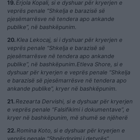
19.
Erjola Kopali, si e dyshuar për kryerjen e
veprës penale “Shkelja e barazisë së
pjesëmarrësve në tendera apo ankande
publike”, në bashkëpunim.
20.
Klea Lekocaj, si i dyshuar për kryerjen e
veprës penale “Shkelja e barazisë së
pjesëmarrësve në tendera apo ankande
publike”, në bashkëpunim.
Etleva Shore, si e
dyshuar për kryerjen e veprës penale “Shkelja
e barazisë së pjesëmarrësve në tendera apo
ankande publike”, kryer në bashkëpunim.
21.
Rezearta Dervishi, si e dyshuar për kryerjen
e veprës penale “Falsifikimi i dokumentave”, e
kryer në bashkëpunim, më shumë se njëherë
22.
Romina Koto, si e dyshuar për kryerjen e
veprës penale “Shpërdorimi i detyrës”.