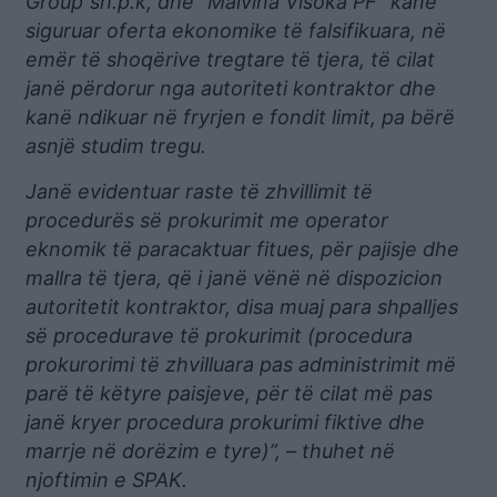
Group”sh.p.k, dhe “Malvina Visoka PF” kanë
siguruar oferta ekonomike të falsifikuara, në
emër të shoqërive tregtare të tjera, të cilat
janë përdorur nga autoriteti kontraktor dhe
kanë ndikuar në fryrjen e fondit limit, pa bërë
asnjë studim tregu.
Janë evidentuar raste të zhvillimit të
procedurës së prokurimit me operator
eknomik të paracaktuar fitues, për pajisje dhe
mallra të tjera, që i janë vënë në dispozicion
autoritetit kontraktor, disa muaj para shpalljes
së procedurave të prokurimit (procedura
prokurorimi të zhvilluara pas administrimit më
parë të këtyre paisjeve, për të cilat më pas
janë kryer procedura prokurimi fiktive dhe
marrje në dorëzim e tyre)”, – thuhet në
njoftimin e SPAK.