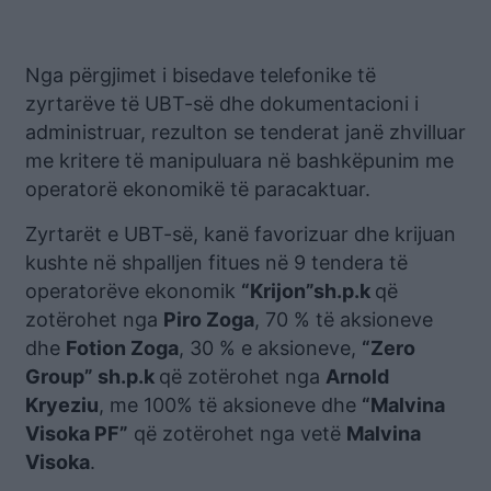
Nga përgjimet i bisedave telefonike të
zyrtarëve të UBT-së dhe dokumentacioni i
administruar, rezulton se tenderat janë zhvilluar
me kritere të manipuluara në bashkëpunim me
operatorë ekonomikë të paracaktuar.
Zyrtarët e UBT-së, kanë favorizuar dhe krijuan
kushte në shpalljen fitues në 9 tendera të
operatorëve ekonomik
“Krijon”sh.p.k
që
zotërohet nga
Piro Zoga
, 70 % të aksioneve
dhe
Fotion Zoga
, 30 % e aksioneve,
“Zero
Group” sh.p.k
që zotërohet nga
Arnold
Kryeziu
, me 100% të aksioneve dhe
“Malvina
Visoka PF”
që zotërohet nga vetë
Malvina
Visoka
.