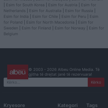
|
Esim for South Korea
|
Esim for Austria
|
Esim for
Netherlands
|
Esim for Australia
|
Esim for Russia
|
Esim for India
|
Esim for Chile
|
Esim for Peru
|
Esim
for Poland
|
Esim for North Macedonia
|
Esim for
Sweden
|
Esim for Finland
|
Esim for Norway
|
Esim for
Belgium
© 2003 -
2026 Albeu Online Media. Të
gjitha të drejtat janë të rezervuara!
Search
Kryesore
Kategori
Tags