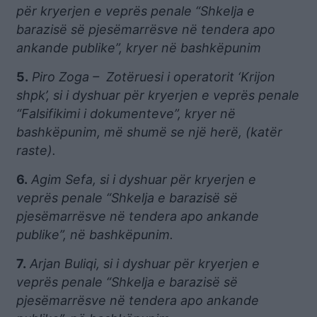
për kryerjen e veprës penale “Shkelja e
barazisë së pjesëmarrësve në tendera apo
ankande publike”, kryer në bashkëpunim
5.
Piro Zoga – Zotëruesi i operatorit ‘Krijon
shpk’, si i dyshuar për kryerjen e veprës penale
“Falsifikimi i dokumenteve”, kryer në
bashkëpunim, më shumë se një herë, (katër
raste).
6.
Agim Sefa, si i dyshuar për kryerjen e
veprës penale “Shkelja e barazisë së
pjesëmarrësve në tendera apo ankande
publike”, në bashkëpunim.
7.
Arjan Buliqi, si i dyshuar për kryerjen e
veprës penale “Shkelja e barazisë së
pjesëmarrësve në tendera apo ankande